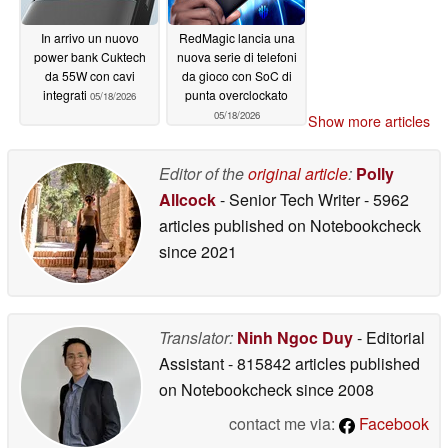
In arrivo un nuovo
RedMagic lancia una
power bank Cuktech
nuova serie di telefoni
da 55W con cavi
da gioco con SoC di
integrati
punta overclockato
05/18/2026
05/18/2026
Show more articles
Editor of the
original article
:
Polly
Allcock
- Senior Tech Writer
- 5962
articles published on Notebookcheck
since 2021
Translator:
Ninh Ngoc Duy
- Editorial
Assistant
- 815842 articles published
on Notebookcheck
since 2008
contact me via:
Facebook