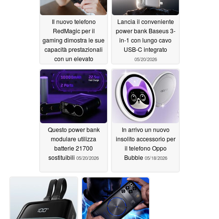
Il nuovo telefono
Lancia il conveniente
RedMagic per il
power bank Baseus 3-
gaming dimostra le sue
in-1 con lungo cavo
capacità prestazionali
USB-C integrato
con un elevato
05/20/2026
punteggio AnTuTu
05/21/2026
Questo power bank
In arrivo un nuovo
modulare utilizza
insolito accessorio per
batterie 21700
il telefono Oppo
sostituibili
Bubble
05/20/2026
05/18/2026