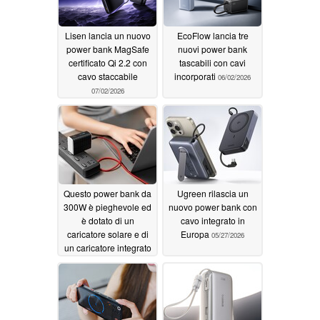
Lisen lancia un nuovo
EcoFlow lancia tre
power bank MagSafe
nuovi power bank
certificato Qi 2.2 con
tascabili con cavi
cavo staccabile
incorporati
06/02/2026
07/02/2026
Questo power bank da
Ugreen rilascia un
300W è pieghevole ed
nuovo power bank con
è dotato di un
cavo integrato in
caricatore solare e di
Europa
05/27/2026
un caricatore integrato
05/31/2026