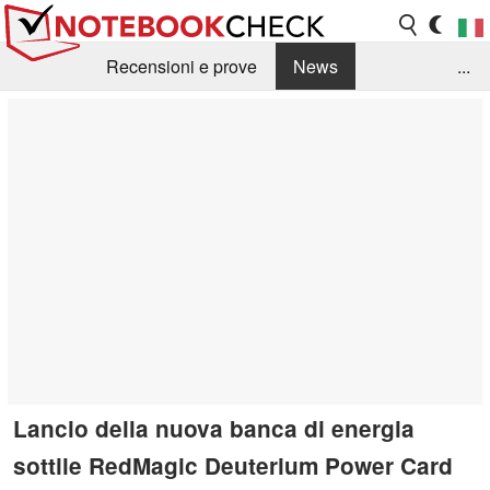
Recensioni e prove
News
...
Raccolta di recensioni
Info Techniche / Tips
Guida agli acquisti
Search
Contact
Lancio della nuova banca di energia
sottile RedMagic Deuterium Power Card