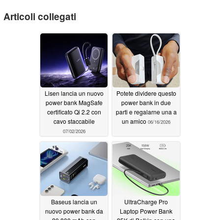
Articoli collegati
Lisen lancia un nuovo
Potete dividere questo
power bank MagSafe
power bank in due
certificato Qi 2.2 con
parti e regalarne una a
cavo staccabile
un amico
06/16/2026
07/02/2026
Baseus lancia un
UltraCharge Pro
nuovo power bank da
Laptop Power Bank