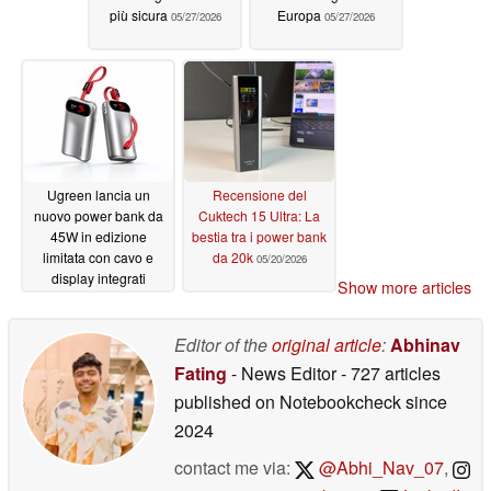
più sicura
Europa
05/27/2026
05/27/2026
Ugreen lancia un
Recensione del
nuovo power bank da
Cuktech 15 Ultra: La
45W in edizione
bestia tra i power bank
limitata con cavo e
da 20k
05/20/2026
display integrati
Show more articles
05/23/2026
Editor of the
original article
:
Abhinav
Fating
- News Editor
- 727 articles
published on Notebookcheck
since
2024
contact me via:
@Abhi_Nav_07
,