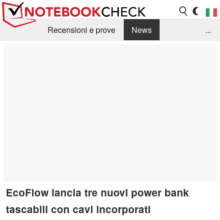
Recensioni e prove
News
...
Raccolta di recensioni
Info Techniche / Tips
Guida agli acquisti
Search
Contact
EcoFlow lancia tre nuovi power bank
tascabili con cavi incorporati