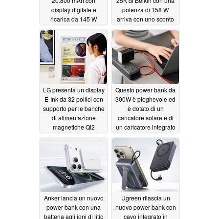
20.800 mAh con
25K di Belkin con una
display digitale e
potenza di 158 W
ricarica da 145 W
arriva con uno sconto
di lancio
06/12/2026
06/10/2026
LG presenta un display
Questo power bank da
E-Ink da 32 pollici con
300W è pieghevole ed
supporto per le banche
è dotato di un
di alimentazione
caricatore solare e di
magnetiche Qi2
un caricatore integrato
06/02/2026
05/31/2026
Anker lancia un nuovo
Ugreen rilascia un
power bank con una
nuovo power bank con
batteria agli ioni di litio
cavo integrato in