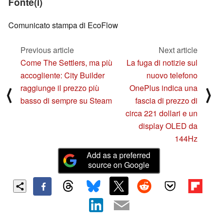
Fonte(i)
Comunicato stampa di EcoFlow
Previous article
Next article
Come The Settlers, ma più
La fuga di notizie sul
accogliente: City Builder
nuovo telefono
raggiunge il prezzo più
OnePlus indica una
⟨
⟩
basso di sempre su Steam
fascia di prezzo di
circa 221 dollari e un
display OLED da
144Hz
Add as a preferred
source on Google