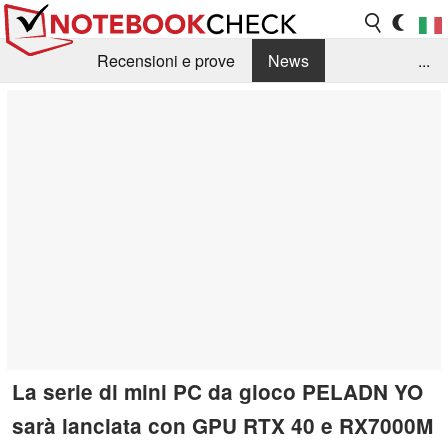
Recensioni e prove
News
...
Raccolta di recensioni
Info Techniche / Tips
Guida agli acquisti
Search
Contact
La serie di mini PC da gioco PELADN YO
sarà lanciata con GPU RTX 40 e RX7000M