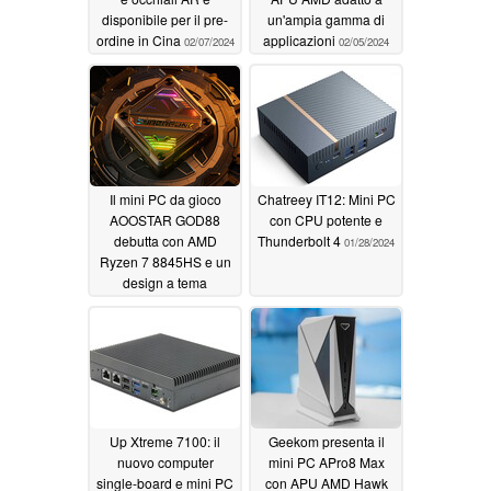
disponibile per il pre-
un'ampia gamma di
ordine in Cina
applicazioni
02/07/2024
02/05/2024
Il mini PC da gioco
Chatreey IT12: Mini PC
AOOSTAR GOD88
con CPU potente e
debutta con AMD
Thunderbolt 4
01/28/2024
Ryzen 7 8845HS e un
design a tema
Cyberpunk
02/02/2024
Up Xtreme 7100: il
Geekom presenta il
nuovo computer
mini PC APro8 Max
single-board e mini PC
con APU AMD Hawk