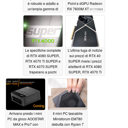
è robusto e adatto a
Point e dGPU Radeon
un'ampia gamma di
RX 7600M XT
01/17/2024
applicazioni
01/18/2024
Le specifiche complete
L'ultima fuga di notizie
di RTX 4080 SUPER,
sui prezzi di RTX 40
RTX 4070 Ti SUPER e
SUPER rivela i prezzi
RTX 4070 SUPER
allettanti di RTX 4080
trapelano a pochi
SUPER, RTX 4070 Ti
giorni dal lancio
SUPER e RTX 4070
ufficiale
SUPER
01/04/2024
01/04/2024
Arrivano presto i mini
Il mini PC tascabile
PC da gioco AOOSTAR
Minisforum EM780
MAX e Pro7 con
debutta con Ryzen 7