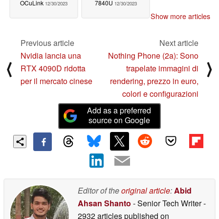
OCuLink
7840U
12/30/2023
12/30/2023
Show more articles
Previous article
Next article
Nvidia lancia una
Nothing Phone (2a): Sono
⟨
⟩
RTX 4090D ridotta
trapelate immagini di
per il mercato cinese
rendering, prezzo in euro,
colori e configurazioni
Add as a preferred
source on Google
Editor of the
original article
:
Abid
Ahsan Shanto
- Senior Tech Writer
-
2932 articles published on