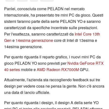
Panlei, conosciuta come PELADN nel mercato
internazionale, ha presentato tre mini PC da gioco. Questi
sistemi faranno parte della serie PELADN YO e saranno
caratterizzati da specifiche incentrate sulle prestazioni.
Per l'esattezza, saranno caratterizzati da
Intel Core 13th
Gen
e
14esima generazione
core di Intel di 13esima e
14esima generazione.
Per quanto riguarda il reparto grafico, i nuovi mini PC da
gioco PELADN YO sono previsti per
Nvidia GeForce RTX
40 series
mobile e
AMD Radeon RX7000M
GPU.
Attualmente, l'azienda sta raccogliendo feedback sui tre
design per vedere cosa ne pensa la gente. Non c'è ancora
una data di lancio ufficiale.
Per quanto riguarda i design, il design A della serie YO
mini PC si ispira alle navicelle spaziali. PELADN afferma