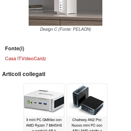
Design C (Fonte: PELADN)
Fonte(i)
Casa IT
VideoCardz
Articoli collegati
Il mini PC GMKtec con
Chatreey AN2 Pro:
AMD Ryzen 7 8845HS
Nuovo mini PC con
e occhiali AR è
APU AMD adatto a