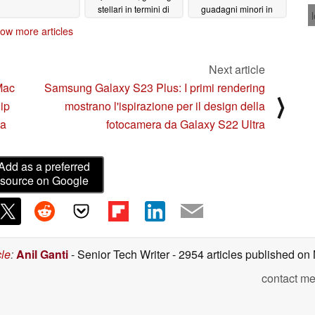
stellari in termini di
guadagni minori in
prestazioni
single-core e punteggi
ow more articles
single/multi-threaded e
multi-core
un prezzo competitivo
sostanzialmente simili
a quelli di Alder Lake-
09/28/2022
Next article
H
09/28/2022
Mac
Samsung Galaxy S23 Plus: I primi rendering
⟩
ip
mostrano l'ispirazione per il design della
ma
fotocamera da Galaxy S22 Ultra
Add as a preferred
source on Google
cle
:
Anil Ganti
- Senior Tech Writer
- 2954 articles published o
contact me