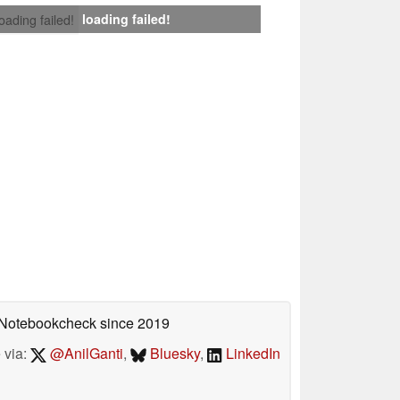
loading failed!
loading failed!
n Notebookcheck
since 2019
 via:
@AnilGanti
,
Bluesky
,
LinkedIn