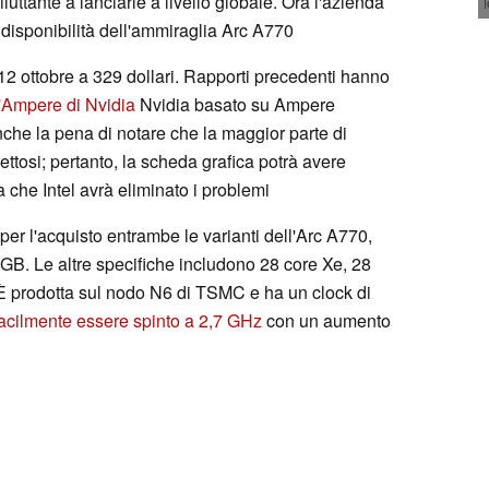
riluttante a lanciarle a livello globale. Ora l'azienda
 disponibilità dell'ammiraglia Arc A770
12 ottobre a 329 dollari. Rapporti precedenti hanno
l'Ampere di Nvidia
Nvidia basato su Ampere
nche la pena di notare che la maggior parte di
ifettosi; pertanto, la scheda grafica potrà avere
a che Intel avrà eliminato i problemi
per l'acquisto entrambe le varianti dell'Arc A770,
GB. Le altre specifiche includono 28 core Xe, 28
 È prodotta sul nodo N6 di TSMC e ha un clock di
facilmente essere spinto a 2,7 GHz
con un aumento