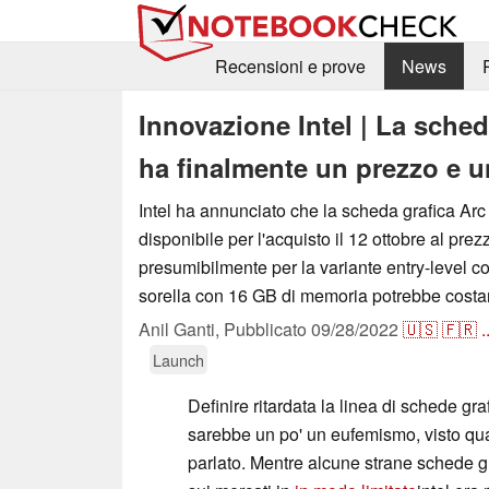
Recensioni e prove
News
Innovazione Intel | La sched
ha finalmente un prezzo e un
Intel ha annunciato che la scheda grafica Ar
disponibile per l'acquisto il 12 ottobre al prezz
presumibilmente per la variante entry-level 
sorella con 16 GB di memoria potrebbe costar
Anil Ganti,
Pubblicato
09/28/2022
🇺🇸
🇫🇷
.
Launch
Definire ritardata la linea di schede graf
sarebbe un po' un eufemismo, visto qu
parlato. Mentre alcune strane schede g