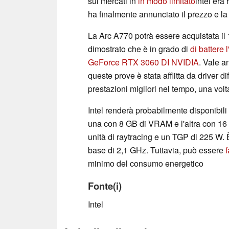
sui mercati in
in modo limitato
intel era 
ha finalmente annunciato il prezzo e la
La Arc A770 potrà essere acquistata il 
dimostrato che è in grado di
di battere 
GeForce RTX 3060 DI NVIDIA
. Vale a
queste prove è stata afflitta da driver d
prestazioni migliori nel tempo, una volt
Intel renderà probabilmente disponibili 
una con 8 GB di VRAM e l'altra con 16 
unità di raytracing e un TGP di 225 W.
base di 2,1 GHz. Tuttavia, può essere
minimo del consumo energetico
Fonte(i)
Intel