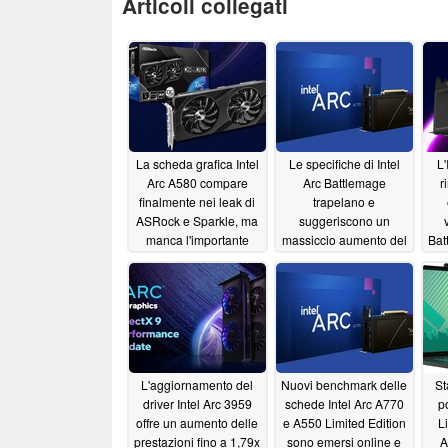
Articoli collegati
La scheda grafica Intel
Le specifiche di Intel
L'
Arc A580 compare
Arc Battlemage
r
finalmente nei leak di
trapelano e
ASRock e Sparkle, ma
suggeriscono un
manca l'importante
massiccio aumento del
Bat
prezzo
numero di core Xe,
10/05/2023
della cache L2 e della
rif
velocità di clock
ne
rispetto ad Arc A770
03/29/2023
L'aggiornamento del
Nuovi benchmark delle
St
driver Intel Arc 3959
schede Intel Arc A770
po
offre un aumento delle
e A550 Limited Edition
L
prestazioni fino a 1,79x
sono emersi online e
A