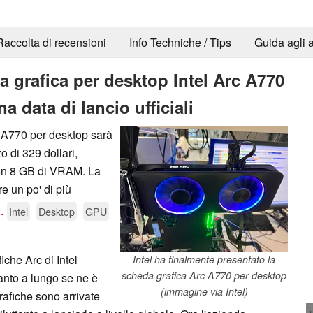
Raccolta di recensioni
Info Techniche / Tips
Guida agli a
a grafica per desktop Intel Arc A770
a data di lancio ufficiali
c A770 per desktop sarà
o di 329 dollari,
con 8 GB di VRAM. La
e un po' di più
..
Intel
Desktop
GPU
iche Arc di Intel
Intel ha finalmente presentato la
scheda grafica Arc A770 per desktop
anto a lungo se ne è
(immagine via Intel)
rafiche sono arrivate