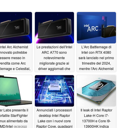
Intel Arc Alchemist
Le prestazioni dell'Intel
L'Arc Battlemage di
innovato potrebbe
ARC A770 sono
Intel con RTX 4080
essere messo in
notevolmente
sarà lanciato nel primo
vendita come Arc
migliorate grazie ai
trimestre del 2024,
tlemage e Celestial,
driver aggiornati che
mentre l'Arc Alchemist
secondo quanto
offrono il 9% in più di
sarà aggiornato nel
erito, rispettivamente
fps medi nei giochi
terzo trimestre del
l 2024 e nel 2026
DirectX 11/12
2023, secondo la
03/07/2023
roadmap interna
03/23/2023
trapelata
01/07/2023
ar Labs presenta il
Annunciati i processori
Il leak di Intel Raptor
rtatile StarFighter
desktop Intel Raptor
Lake-H Core i7-
inux alimentato da
Lake con i nuovi core
13700H e Core i9-
MD/Intel
Raptor Cove, guadagni
13900HK indica
09/29/2022