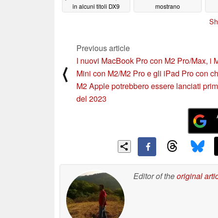
in alcuni titoli DX9
mostrano
miglioramenti evidenti
12/08/2022
Sh
10/03/2022
Previous article
I nuovi MacBook Pro con M2 Pro/Max, i 
⟨
Mini con M2/M2 Pro e gli iPad Pro con ch
M2 Apple potrebbero essere lanciati pri
del 2023
Editor of the
original arti