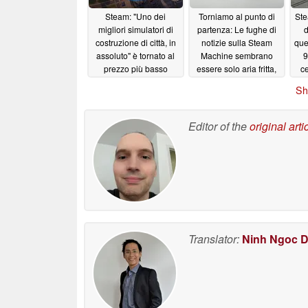
Steam: "Uno dei
Torniamo al punto di
Ste
migliori simulatori di
partenza: Le fughe di
d
costruzione di città, in
notizie sulla Steam
que
assoluto" è tornato al
Machine sembrano
9
prezzo più basso
essere solo aria fritta,
c
le preoccupazioni sul
05/28/2026
Sh
prezzo crescono
05/28/2026
Editor of the
original arti
Translator:
Ninh Ngoc 