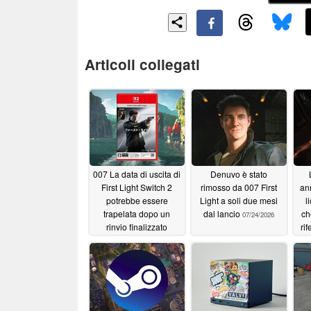
Articoli collegati
007 La data di uscita di
Denuvo è stato
First Light Switch 2
rimosso da 007 First
an
potrebbe essere
Light a soli due mesi
l
trapelata dopo un
dal lancio
ch
07/24/2026
rinvio finalizzato
ri
all’ottimizzazione del
c
gioco
Fa
07/28/2026
su