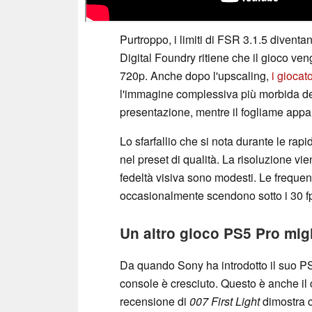
Purtroppo, i limiti di FSR 3.1.5 diventan
Digital Foundry ritiene che il gioco ve
720p. Anche dopo l'upscaling,
i giocato
l'immagine complessiva più morbida del
presentazione, mentre il fogliame appar
Lo sfarfallio che si nota durante le ra
nel preset di qualità. La risoluzione v
fedeltà visiva sono modesti. Le freque
occasionalmente scendono sotto i 30 f
Un altro gioco PS5 Pro mig
Da quando Sony ha introdotto il suo PSS
console è cresciuto. Questo è anche il
recensione di
007 First Light
dimostra c