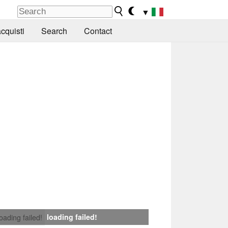
▼
cquisti
Search
Contact
loading failed!
loading failed!