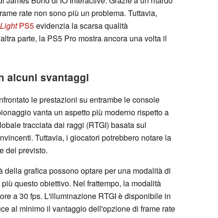
di James Bond di IO Interactive. Grazie a un ritardo
i frame rate non sono più un problema. Tuttavia,
 Light
PS5
evidenzia la scarsa qualità
altra parte, la PS5 Pro mostra ancora una volta il
n alcuni svantaggi
nfrontato le prestazioni su entrambe le console
i spionaggio vanta un aspetto più moderno rispetto a
lobale tracciata dai raggi (RTGI) basata sul
onvincenti. Tuttavia, i giocatori potrebbero notare la
e del previsto.
dità della grafica possono optare per una modalità di
 più questo obiettivo. Nel frattempo, la modalità
ore a 30 fps. L'illuminazione RTGI è disponibile in
uce al minimo il vantaggio dell'opzione di frame rate