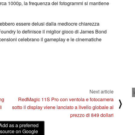
circa 1000p, la frequenza dei fotogrammi si mantiene
ebbero essere delusi dalla mediocre chiarezza
Foundry lo definisce il miglior gioco di James Bond
ecensioni celebrano il gameplay e le cinematiche
Next article
ing
RedMagic 11S Pro con ventola e fotocamera
⟩
i
sotto il display viene lanciato a livello globale al
prezzo di 849 dollari
Add as a preferred
source on Google