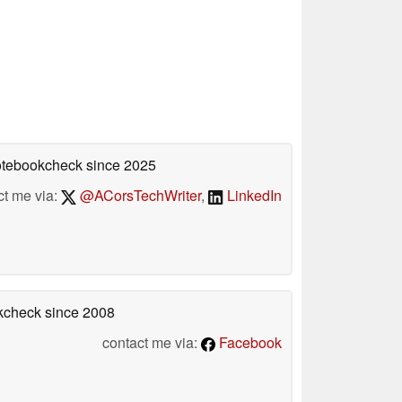
Notebookcheck
since 2025
ct me via:
@ACorsTechWriter
,
LinkedIn
okcheck
since 2008
contact me via:
Facebook