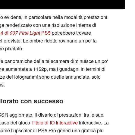
o evidenti, in particolare nella modalità prestazioni.
nga renderizzato con una risoluzione interna di
ri di
007 First Light
PS5
potrebbero trovare
 previsto. Le ombre ridotte rovinano un po' la
e pixelato.
pide panoramiche della telecamera diminuisce un po'
iene aumentata a 1152p, ma i guadagni in termini di
nze dei fotogrammi sono quelle annunciate, solo
ps.
liorato con successo
R aggiornato, il divario di prestazioni tra le sue
 caso del gioco
Titolo di IO Interactive
interactive. La
ome l'upscaler di PS5 Pro generi una grafica più