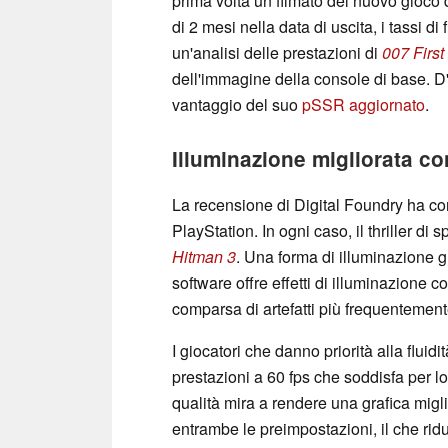
prima volta un filmato del nuovo gioco 
di 2 mesi nella data di uscita, i tassi d
un'analisi delle prestazioni di
007 First
dell'immagine della console di base. D'
vantaggio del suo
pSSR aggiornato
.
Illuminazione migliorata co
La recensione di Digital Foundry ha co
PlayStation. In ogni caso, il thriller d
Hitman 3
. Una forma di illuminazione g
software offre effetti di illuminazione c
comparsa di artefatti più frequentement
I giocatori che danno priorità alla flui
prestazioni a 60 fps che soddisfa per lo
qualità mira a rendere una grafica migli
entrambe le preimpostazioni, il che rid