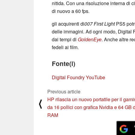
nitida. Con una risoluzione interna di 
di nuovo a 60 fps.
gli acquirenti di
007 First Light
PS5 potr
delle immagini. Ad ogni modo, Digital 
dai tempi di
GoldenEye
. Anche altre r
fedeli ai film.
Fonte(i)
Digital Foundry YouTube
Previous article
HP rilascia un nuovo portatile per il gam
⟨
da 16 pollici con grafica Nvidia e 64 GB d
RAM