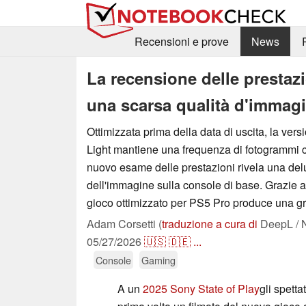
Recensioni e prove
News
La recensione delle prestazi
una scarsa qualità d'immagi
Ottimizzata prima della data di uscita, la vers
Light mantiene una frequenza di fotogrammi c
nuovo esame delle prestazioni rivela una de
dell'immagine sulla console di base. Grazie a
gioco ottimizzato per PS5 Pro produce una gra
Adam Corsetti (
traduzione a cura di
DeepL / 
05/27/2026
🇺🇸
🇩🇪
...
Console
Gaming
A un
2025 Sony State of Play
gli spetta