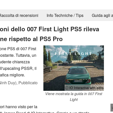
Raccolta di recensioni
Info Techniche / Tips
Guida agli a
oni dello 007 First Light PS5 rileva
ne rispetto al PS5 Pro
ione PS5 di 007 First
ostante. Tuttavia, un
ludente chiarezza
ll'upscaling PSSR, il
fica migliore.
Ninh Duy),
Pubblicato
ⓘ IO Interactive with edits
Viene mostrata la guida in 007 First
Light
tori hanno visto per la