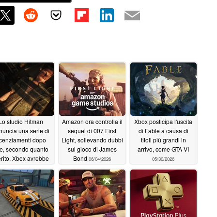
Lo studio Hitman
Amazon ora controlla il
Xbox posticipa l'uscita
nuncia una serie di
sequel di 007 First
di Fable a causa di
icenziamenti dopo
Light, sollevando dubbi
titoli più grandi in
e, secondo quanto
sul gioco di James
arrivo, come GTA VI
ferito, Xbox avrebbe
Bond
06/04/2026
05/30/2026
ancellato Project
ntasy nonostante il
ccesso di 007: First
Light
07/04/2026