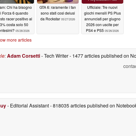
am: Chi ha bisogno
GTA 6: raramente i fan
Ufficiale: Tre nuovi
i Forza 6 quando
sono stati così delusi
giochi mensili PS Plus
sto racer positivo al
da Rockstar
annunciati per giugno
05/27/2026
3% costa solo 50
2026 con uscite per
entesimi?
PS4 e PS5
05/28/2026
05/26/2026
ow more articles
cle
:
Adam Corsetti
- Tech Writer
- 1477 articles published on 
conta
Duy
- Editorial Assistant
- 818035 articles published on Notebo