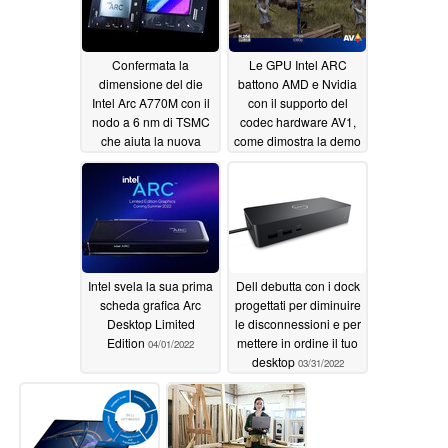
MX570
04/05/2022
Confermata la
Le GPU Intel ARC
dimensione del die
battono AMD e Nvidia
Intel Arc A770M con il
con il supporto del
nodo a 6 nm di TSMC
codec hardware AV1,
che aiuta la nuova
come dimostra la demo
GPU a offrire 21,7
dello streaming dei
miliardi di transistor e
giochi contro HEVC
13,5 TFLOPs di
04/01/2022
prestazioni
04/01/2022
Intel svela la sua prima
Dell debutta con i dock
scheda grafica Arc
progettati per diminuire
Desktop Limited
le disconnessioni e per
Edition
mettere in ordine il tuo
04/01/2022
desktop
03/31/2022