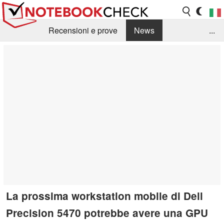
Recensioni e prove
News
...
Raccolta di recensioni
Info Techniche / Tips
Guida agli acquisti
Search
Contact
La prossima workstation mobile di Dell
Precision 5470 potrebbe avere una GPU