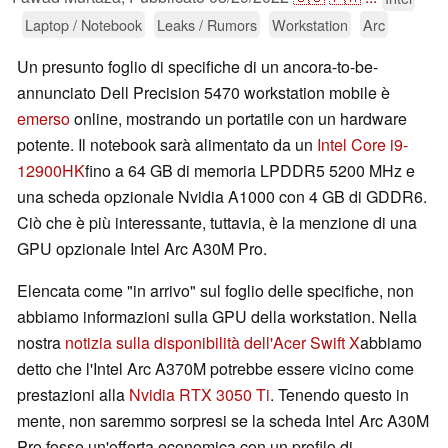
Laptop / Notebook
Leaks / Rumors
Workstation
Arc
Un presunto foglio di specifiche di un ancora-to-be-
annunciato Dell Precision 5470 workstation mobile è
emerso
online, mostrando un portatile con un hardware
potente. Il notebook sarà alimentato da un
Intel Core i9-
12900HK
fino a 64 GB di memoria LPDDR5 5200 MHz e
una scheda opzionale Nvidia A1000 con 4 GB di GDDR6.
Ciò che è più interessante, tuttavia, è la menzione di una
GPU opzionale Intel Arc A30M Pro.
Elencata come "in arrivo" sul foglio delle specifiche, non
abbiamo informazioni sulla GPU della workstation. Nella
nostra
notizia sulla disponibilità dell'Acer Swift X
abbiamo
detto che l'Intel Arc A370M potrebbe essere vicino come
prestazioni alla
Nvidia RTX 3050 Ti
. Tenendo questo in
mente, non saremmo sorpresi se la scheda Intel Arc A30M
Pro fosse un'offerta economica con un profilo di