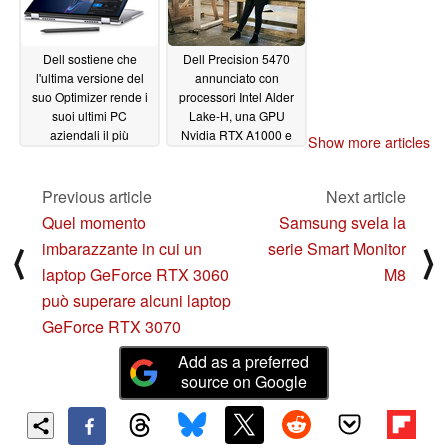
Dell sostiene che
Dell Precision 5470
l'ultima versione del
annunciato con
suo Optimizer rende i
processori Intel Alder
suoi ultimi PC
Lake-H, una GPU
aziendali il più
Nvidia RTX A1000 e
Show more articles
intelligente possibile
altro
03/31/2022
03/31/2022
Previous article
Next article
Quel momento
Samsung svela la
imbarazzante in cui un
serie Smart Monitor
⟨
⟩
laptop GeForce RTX 3060
M8
può superare alcuni laptop
GeForce RTX 3070
Add as a preferred
source on Google