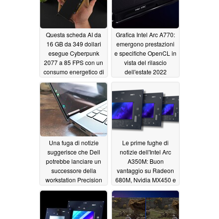
Questa scheda AI da
Grafica Intel Arc A770:
16 GB da 349 dollari
emergono prestazioni
esegue Cyberpunk
e specifiche OpenCL in
2077 a 85 FPS con un
vista del rilascio
consumo energetico di
dell'estate 2022
soli 50 W
09/28/2025
04/19/2022
Una fuga di notizie
Le prime fughe di
suggerisce che Dell
notizie dell'Intel Arc
potrebbe lanciare un
A350M: Buon
successore della
vantaggio su Radeon
workstation Precision
680M, Nvidia MX450 e
7760 con una GPU
vicino a GTX 1650
Intel Arc Pro
Max-Q, ma la GPU
04/17/2022
entry-level di Intel è
indietro rispetto a