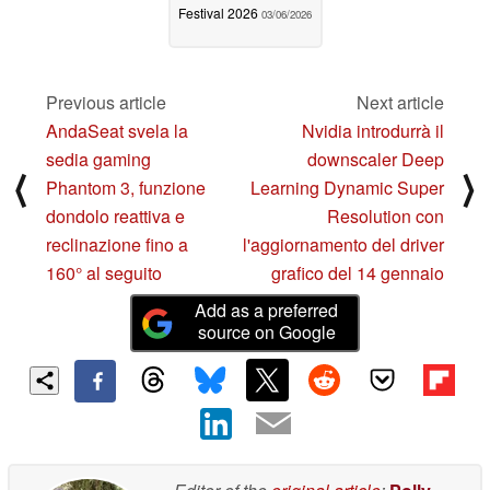
Festival 2026
03/06/2026
Previous article
Next article
AndaSeat svela la
Nvidia introdurrà il
sedia gaming
downscaler Deep
⟨
⟩
Phantom 3, funzione
Learning Dynamic Super
dondolo reattiva e
Resolution con
reclinazione fino a
l'aggiornamento del driver
160° al seguito
grafico del 14 gennaio
Add as a preferred
source on Google