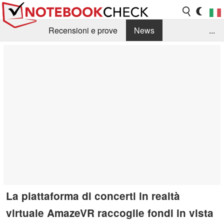
Recensioni e prove
News
...
Raccolta di recensioni
Info Techniche / Tips
Guida agli acquisti
Search
Contact
La piattaforma di concerti in realtà
virtuale AmazeVR raccoglie fondi in vista