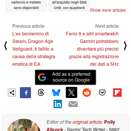
carbonio e metallo
all'acquisto negli Stati
sono disponibili
Uniti, con quadranti
Show more articles
luminosi
06/13/2025
06/12/2025
Previous article
Next article
L'ex beniamino di
Fenix 8 e altri smartwatch
Steam, Dragon Age
Garmin potrebbero
⟨
⟩
Veilguard, è fallito a
diventare più precisi
causa della strategia
grazie alla registrazione
erratica di EA
dei dati a 5Hz
Add as a preferred
source on Google
Editor of the
original article
:
Polly
Allcock
- Senior Tech Writer
- 5962