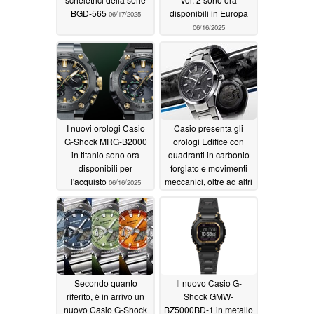
BGD-565
disponibili in Europa
06/17/2025
06/16/2025
I nuovi orologi Casio
Casio presenta gli
G-Shock MRG-B2000
orologi Edifice con
in titanio sono ora
quadranti in carbonio
disponibili per
forgiato e movimenti
l'acquisto
meccanici, oltre ad altri
06/16/2025
modelli EFK-100D
06/16/2025
Secondo quanto
Il nuovo Casio G-
riferito, è in arrivo un
Shock GMW-
nuovo Casio G-Shock
BZ5000BD-1 in metallo