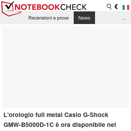
Recensioni e prove
News
...
Raccolta di recensioni
Info Techniche / Tips
Guida agli acquisti
Search
Contact
L'orologio full metal Casio G-Shock
GMW-B5000D-1C è ora disponibile nel