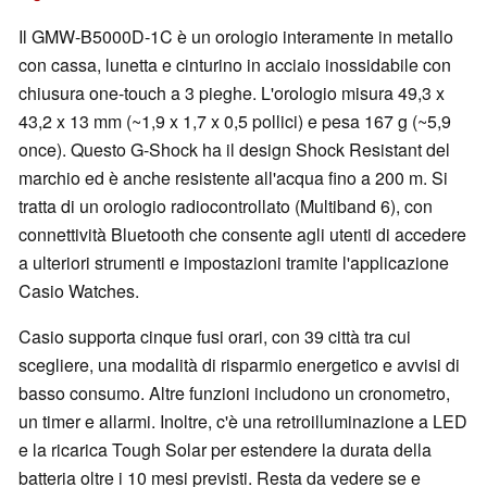
Il GMW-B5000D-1C è un orologio interamente in metallo
con cassa, lunetta e cinturino in acciaio inossidabile con
chiusura one-touch a 3 pieghe. L'orologio misura 49,3 x
43,2 x 13 mm (~1,9 x 1,7 x 0,5 pollici) e pesa 167 g (~5,9
once). Questo G-Shock ha il design Shock Resistant del
marchio ed è anche resistente all'acqua fino a 200 m. Si
tratta di un orologio radiocontrollato (Multiband 6), con
connettività Bluetooth che consente agli utenti di accedere
a ulteriori strumenti e impostazioni tramite l'applicazione
Casio Watches.
Casio supporta cinque fusi orari, con 39 città tra cui
scegliere, una modalità di risparmio energetico e avvisi di
basso consumo. Altre funzioni includono un cronometro,
un timer e allarmi. Inoltre, c'è una retroilluminazione a LED
e la ricarica Tough Solar per estendere la durata della
batteria oltre i 10 mesi previsti. Resta da vedere se e