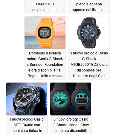
GM-2110D
pieno è appena
completamente in
apparso nei listini dei
metallo con un
negozi internazionali, il
quadrante sfumato
lancio è imminente
06/16/2025
06/15/2025
L'orologio a ricarica
Il nuovo orologio Casio
solare Casio G-Shock
G-Shock
x Surfrider Foundation
MTGB2000YBD2 è ora
è ora disponibile nel
disponibile per
Regno Unito
l'acquisto negli Stati
06/13/2025
Uniti, con una struttura
in acciaio al carbonio
di qualità superiore
06/13/2025
I nuovi orologi Casio
6 nuovi orologi Casio
MTG-B4000 con
G-Shock Hidden Glow
montatura ibrida in
sono ora disponibili