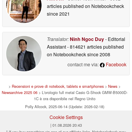
articles published on Notebookcheck
since 2021
Translator:
Ninh Ngoc Duy
- Editorial
Assistant
- 814621 articles published
on Notebookcheck
since 2008
contact me via:
Facebook
>
Recensioni e prove di notebook, tablets e smartphones
>
News
>
Newsarchive 2025 06
> L'orologio full metal Casio G-Shock GMW-B5000D-
1C è ora disponibile nel Regno Unito
Polly Allcock, 2025-06-14 (Update: 2026-02-18)
Cookie Settings
| 01.08.2026 20:43
* If you buy something via one of our affiliate links, Notebookcheck may