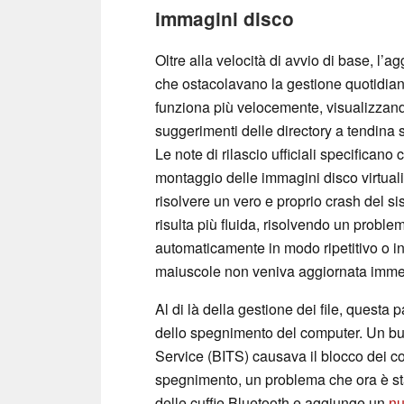
immagini disco
Oltre alla velocità di avvio di base, l’
che ostacolavano la gestione quotidiana 
funziona più velocemente, visualizzand
suggerimenti delle directory a tendina 
Le note di rilascio ufficiali specificano
montaggio delle immagini disco virtuali,
risolvere un vero e proprio crash del si
risulta più fluida, risolvendo un proble
automaticamente in modo ripetitivo o in
maiuscole non veniva aggiornata imm
Al di là della gestione dei file, questa 
dello spegnimento del computer. Un bug
Service (BITS) causava il blocco dei c
spegnimento, un problema che ora è stato 
delle cuffie Bluetooth e aggiunge un
nu