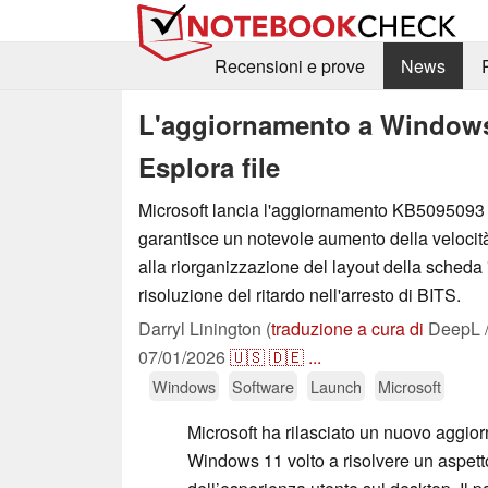
Recensioni e prove
News
L'aggiornamento a Windows 1
Esplora file
Microsoft lancia l'aggiornamento KB5095093
garantisce un notevole aumento della velocità 
alla riorganizzazione del layout della scheda
risoluzione del ritardo nell'arresto di BITS.
Darryl Linington (
traduzione a cura di
DeepL /
07/01/2026
🇺🇸
🇩🇪
...
Windows
Software
Launch
Microsoft
Microsoft ha rilasciato un nuovo aggior
Windows 11 volto a risolvere un aspetto