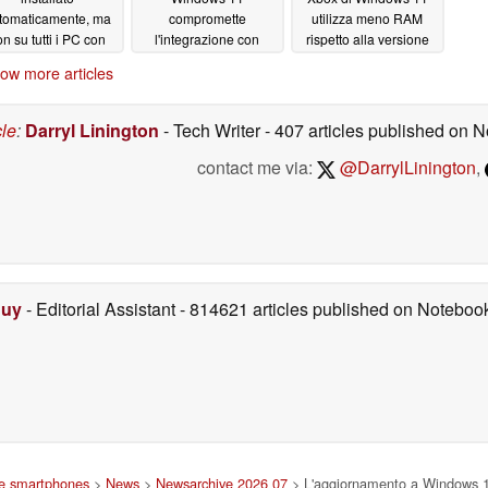
tomaticamente, ma
compromette
utilizza meno RAM
n su tutti i PC con
l'integrazione con
rispetto alla versione
ndows 11
Microsoft Office
standard di Windows
06/22/2026
ow more articles
11, ma ciò non si
06/20/2026
traduce in un
miglioramento delle
cle
:
Darryl Linington
- Tech Writer
- 407 articles published on
prestazioni di gioco
contact me via:
@DarrylLinington
,
06/16/2026
Duy
- Editorial Assistant
- 814621 articles published on Notebo
 e smartphones
>
News
>
Newsarchive 2026 07
> L'aggiornamento a Windows 11 