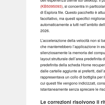
dell’esperienza utente sul desktop. Il 
(KB5095093)
, si concentra in particola
di Esplora file. Questo pacchetto è at
facoltativo, ma questi specifici migliora
automaticamente a tutti nell’ambito dell
2026.
L’accelerazione della velocità non si 
che manterrebbero l’applicazione in 
silenziosamente la memoria del compute
layout strutturale dell’area predefinit
predefinita della scheda Home recupe
dalle cartelle aggiunte ai preferiti, dall’
rappresentava un collo di bottiglia per 
cui questi file vengono indicizzati, cons
istantaneamente senza sprecare le riso
Le correzioni risolvono il r