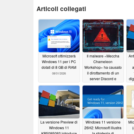
Articoli collegati
Microsoft ottimizzerà
Il malware «Meccha
An
Windows 11 per i PC
Chameleon
dotati di 8 GB di RAM
Workshop» ha causato
a
il dirottamento di un
08/01/2026
server Discord e
dig
infezioni da RAT
a E
07/30/2026
La versione Preview di
Windows 11 versione
Mic
Windows 11
26H2: Microsoft illustra
(
KB5095093 introduce
la strategia di