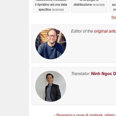
il ripristino ad una data
distribuzione
au
06/22/2026
specifica
no
06/26/2026
Wi
Sh
Editor of the
original arti
Translator:
Ninh Ngoc 
>
Recensioni e prove di notebook, tablets