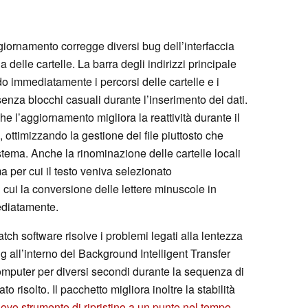
aggiornamento corregge diversi bug dell’interfaccia
delle cartelle. La barra degli indirizzi principale
o immediatamente i percorsi delle cartelle e i
senza blocchi casuali durante l’inserimento dei dati.
 che l’aggiornamento migliora la reattività durante il
 ottimizzando la gestione dei file piuttosto che
stema. Anche la rinominazione delle cartelle locali
ma per cui il testo veniva selezionato
 cui la conversione delle lettere minuscole in
ediatamente.
patch software risolve i problemi legati alla lentezza
 all’interno del Background Intelligent Transfer
omputer per diversi secondi durante la sequenza di
risolto. Il pacchetto migliora inoltre la stabilità
ovo strumento di ripristino a un punto nel tempo