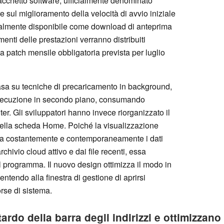
pacchetto software, ufficialmente denominato “
”
re sul miglioramento della velocità di avvio iniziale
tualmente disponibile come download di anteprima
menti delle prestazioni verranno distribuiti
a patch mensile obbligatoria prevista per luglio
basa su tecniche di precaricamento in background,
esecuzione in secondo piano, consumando
r. Gli sviluppatori hanno invece riorganizzato il
a della scheda Home. Poiché la visualizzazione
ra costantemente e contemporaneamente i dati
archivio cloud attivo e dai file recenti, essa
il programma. Il nuovo design ottimizza il modo in
entendo alla finestra di gestione di aprirsi
rse di sistema.
itardo della barra degli indirizzi e ottimizzano