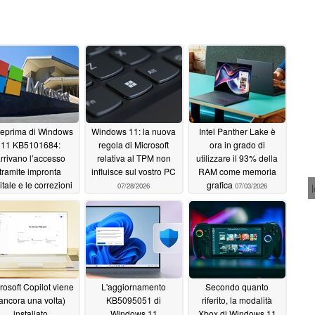
teprima di Windows
Windows 11: la nuova
Intel Panther Lake è
11 KB5101684:
regola di Microsoft
ora in grado di
rrivano l’accesso
relativa al TPM non
utilizzare il 93% della
tramite impronta
influisce sul vostro PC
RAM come memoria
itale e le correzioni
grafica
07/28/2026
07/03/2026
splora file
07/29/2026
rosoft Copilot viene
L'aggiornamento
Secondo quanto
ancora una volta)
KB5095051 di
riferito, la modalità
installato
Windows 11
Xbox di Windows 11