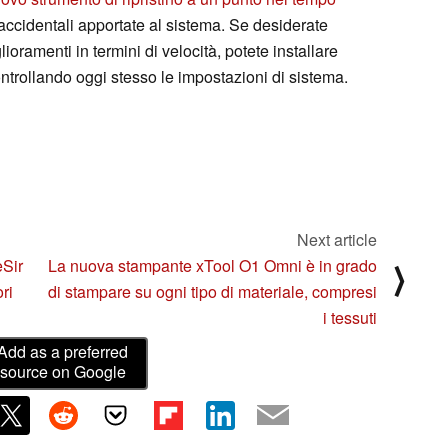
 accidentali apportate al sistema. Se desiderate
oramenti in termini di velocità, potete installare
trollando oggi stesso le impostazioni di sistema.
Next article
eSir
La nuova stampante xTool O1 Omni è in grado
⟩
ri
di stampare su ogni tipo di materiale, compresi
i tessuti
Add as a preferred
source on Google