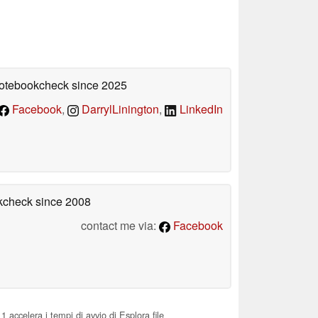
 Notebookcheck
since 2025
Facebook
,
DarrylLinington
,
LinkedIn
okcheck
since 2008
contact me via:
Facebook
accelera i tempi di avvio di Esplora file