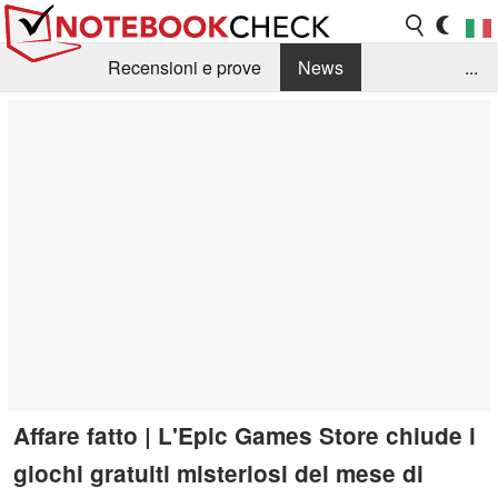
Recensioni e prove
News
...
Raccolta di recensioni
Info Techniche / Tips
Guida agli acquisti
Search
Contact
Affare fatto | L'Epic Games Store chiude i
giochi gratuiti misteriosi del mese di