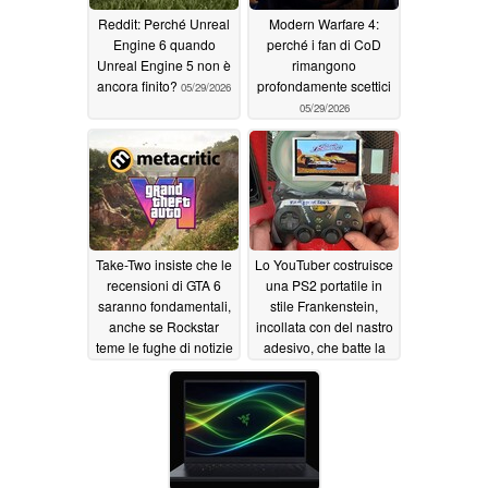
Reddit: Perché Unreal
Modern Warfare 4:
Engine 6 quando
perché i fan di CoD
Unreal Engine 5 non è
rimangono
ancora finito?
profondamente scettici
05/29/2026
05/29/2026
Take-Two insiste che le
Lo YouTuber costruisce
recensioni di GTA 6
una PS2 portatile in
saranno fondamentali,
stile Frankenstein,
anche se Rockstar
incollata con del nastro
teme le fughe di notizie
adesivo, che batte la
durata della batteria di
05/29/2026
Steam Deck
05/29/2026