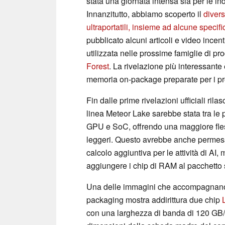
stata una giornata intensa sia per le ind
Innanzitutto, abbiamo scoperto il
diver
ultraportatili, insieme ad alcune specifi
pubblicato alcuni articoli e video ince
utilizzata nelle prossime famiglie di pro
Forest
. La rivelazione più interessante 
memoria on-package preparate per i pr
Fin dalle prime rivelazioni ufficiali rila
linea Meteor Lake sarebbe stata tra le
GPU e SoC, offrendo una maggiore flessib
leggeri. Questo avrebbe anche permess
calcolo aggiuntiva per le attività di AI, 
aggiungere i chip di RAM al pacchetto
Una delle immagini che accompagnano l'a
packaging mostra addirittura due chip
con una larghezza di banda di 120 GB/s.