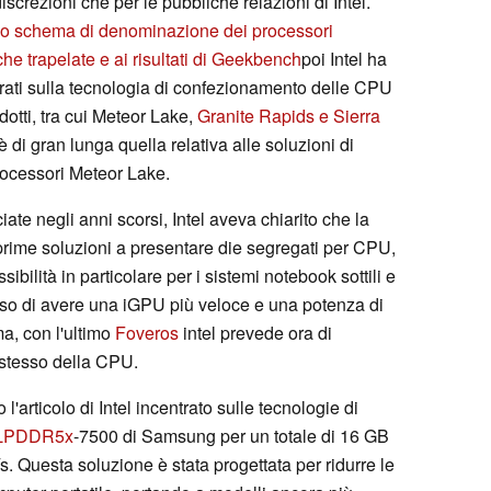
iscrezioni che per le pubbliche relazioni di Intel.
so schema di denominazione dei processori
che trapelate e ai risultati di Geekbench
poi Intel ha
ntrati sulla tecnologia di confezionamento delle CPU
dotti, tra cui Meteor Lake,
Granite Rapids e Sierra
è di gran lunga quella relativa alle soluzioni di
ocessori Meteor Lake.
sciate negli anni scorsi, Intel aveva chiarito che la
 prime soluzioni a presentare die segregati per CPU,
ilità in particolare per i sistemi notebook sottili e
o di avere una iGPU più veloce e una potenza di
ma, con l'ultimo
Foveros
intel prevede ora di
 stesso della CPU.
rticolo di Intel incentrato sulle tecnologie di
LPDDR5x
-7500 di Samsung per un totale di 16 GB
 Questa soluzione è stata progettata per ridurre le