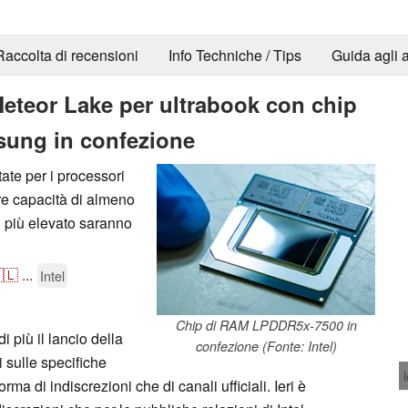
Raccolta di recensioni
Info Techniche / Tips
Guida agli a
 Meteor Lake per ultrabook con chip
ung in confezione
te per i processori
re capacità di almeno
 più elevato saranno
🇱
...
Intel
Chip di RAM LPDDR5x-7500 in
 più il lancio della
confezione (Fonte: Intel)
 sulle specifiche
ma di indiscrezioni che di canali ufficiali. Ieri è