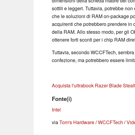
dimensioni della scheda madre del comp
sottili e leggeri. Tuttavia, potrebbe non
che le soluzioni di RAM on-package pot
acquirenti che potrebbero prendere in 
della RAM. Allo stesso modo, per gli O
ottenere forti sconti per i chip RAM d
Tuttavia, secondo WCCFTech, sembra c
confezione, ma potrebbero essere limi
Acquista l'ultrabook Razer Blade Stea
Fonte(i)
Intel
via
Tom's Hardware
/
WCCFTech
/
Vid