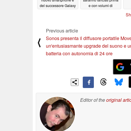
del successore Galaxy
e con volumi di
S21 FE
produzione più elevati
09/13/2023
Sh
rispetto alla serie
Galaxy S23
09/12/2023
Previous article
Sonos presenta il diffusore portatile Mov
⟨
un'entusiasmante upgrade del suono e u
batteria con autonomia di 24 ore
Editor of the
original arti