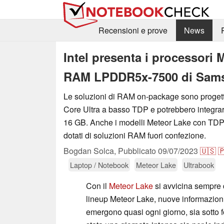
Recensioni e prove
News
Intel presenta i processori
RAM LPDDR5x-7500 di Sams
Le soluzioni di RAM on-package sono progetta
Core Ultra a basso TDP e potrebbero integra
16 GB. Anche i modelli Meteor Lake con TDP
dotati di soluzioni RAM fuori confezione.
Bogdan Solca,
Pubblicato
09/07/2023
🇺🇸

Laptop / Notebook
Meteor Lake
Ultrabook
Con il
Meteor Lake
si avvicina sempre di
lineup Meteor Lake, nuove informazioni
emergono quasi ogni giorno, sia sotto for