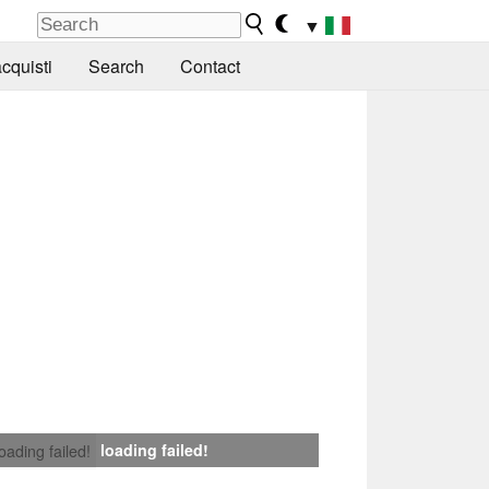
▼
cquisti
Search
Contact
loading failed!
loading failed!