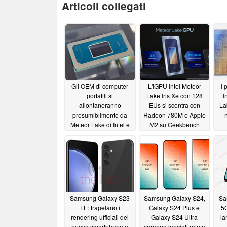
Articoli collegati
Gli OEM di computer
L'iGPU Intel Meteor
I 
portatili si
Lake Iris Xe con 128
I
allontaneranno
EUs si scontra con
La
presumibilmente da
Radeon 780M e Apple
Meteor Lake di Intel e
M2 su Geekbench
offriranno più modelli
11/16/2023
AMD Ryzen 8000U/H
11/22/2023
Samsung Galaxy S23
Samsung Galaxy S24,
Sa
FE: trapelano i
Galaxy S24 Plus e
5G
rendering ufficiali del
Galaxy S24 Ultra
la
nuovo smartphone e
saranno lanciati prima