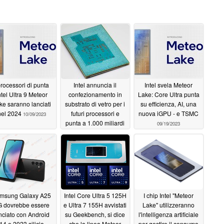
processori di punta
Intel annuncia il
Intel svela Meteor
ntel Ultra 9 Meteor
confezionamento in
Lake: Core Ultra punta
ke saranno lanciati
substrato di vetro per i
su efficienza, AI, una
nel 2024
futuri processori e
nuova iGPU - e TSMC
10/09/2023
punta a 1.000 miliardi
09/19/2023
di transistor per chip
entro il 2030
09/20/2023
msung Galaxy A25
Intel Core Ultra 5 125H
I chip Intel "Meteor
 dovrebbe essere
e Ultra 7 155H avvistati
Lake" utilizzeranno
nciato con Android
su Geekbench, si dice
l'intelligenza artificiale
14 e 2023 silicio
che la linea Meteor
per gestire il consumo