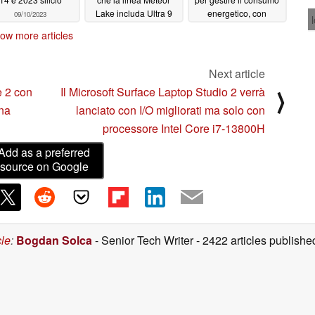
Lake includa Ultra 9
energetico, con
09/10/2023
185H e Ultra 7 165H
vantaggi in termini di
ow more articles
efficienza e prestazioni
09/06/2023
08/30/2023
Next article
e 2 con
Il Microsoft Surface Laptop Studio 2 verrà
⟩
na
lanciato con I/O migliorati ma solo con
processore Intel Core i7-13800H
Add as a preferred
source on Google
cle
:
Bogdan Solca
- Senior Tech Writer
- 2422 articles publis