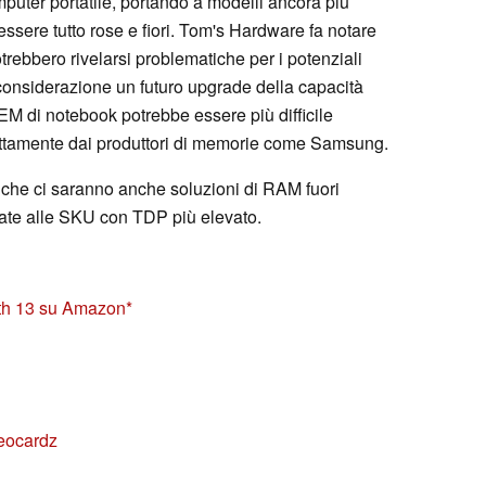
uter portatile, portando a modelli ancora più
 essere tutto rose e fiori. Tom's Hardware fa notare
rebbero rivelarsi problematiche per i potenziali
considerazione un futuro upgrade della capacità
EM di notebook potrebbe essere più difficile
irettamente dai produttori di memorie come Samsung.
he ci saranno anche soluzioni di RAM fuori
tate alle SKU con TDP più elevato.
lth 13 su Amazon
eocardz