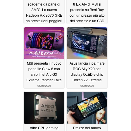
scadente da parte di
8 EX AI+ di MSI si
AMD": La nuova
presenta su Best Buy
Radeon RX 9070 GRE
con un prezzo più alto
ha prestazioni peggiori
del previsto e un SSD
del 16% rispetto alla
da 1 TB
06/03/2026
RX 9070, nonostante il
lancio allo stesso
prezzo di listino
06/03/2026
MSI presenta il nuovo
Asus lancia il palmare
portatile Claw 8 con
ROG Ally X20 con
chip Intel Arc G3
display OLED e chip
Extreme Panther Lake
Ryzen Z2 Extreme
06/01/2026
06/01/2026
Altre CPU gaming
Prezzo del nuovo