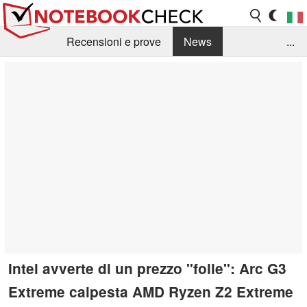
Recensioni e prove
News
...
Raccolta di recensioni
Info Techniche / Tips
Guida agli acquisti
Search
Contact
Intel avverte di un prezzo "folle": Arc G3
Extreme calpesta AMD Ryzen Z2 Extreme