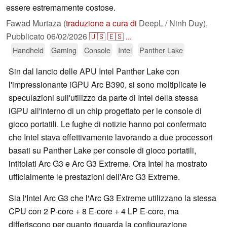
essere estremamente costose.
Fawad Murtaza (
traduzione a cura di
DeepL / Ninh Duy),
Pubblicato
06/02/2026
🇺🇸
🇪🇸
...
Handheld
Gaming
Console
Intel
Panther Lake
Sin dal lancio delle APU Intel Panther Lake con
l'impressionante iGPU Arc B390, si sono moltiplicate le
speculazioni sull'utilizzo da parte di Intel della stessa
iGPU all'interno di un chip progettato per le console di
gioco portatili. Le fughe di notizie hanno poi confermato
che Intel stava effettivamente lavorando a due processori
basati su Panther Lake per console di gioco portatili,
intitolati Arc G3 e Arc G3 Extreme. Ora Intel ha mostrato
ufficialmente le prestazioni dell'Arc G3 Extreme.
Sia l'Intel Arc G3 che l'Arc G3 Extreme utilizzano la stessa
CPU con 2 P-core + 8 E-core + 4 LP E-core, ma
differiscono per quanto riguarda la configurazione