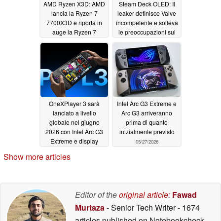
AMD Ryzen X3D: AMD
Steam Deck OLED: Il
lancia la Ryzen 7
leaker definisce Valve
7700X3D e riporta in
incompetente e solleva
auge la Ryzen 7
le preoccupazioni sul
5800X3D
prezzo della Steam
06/01/2026
Machine
05/29/2026
OneXPlayer 3 sarà
Intel Arc G3 Extreme e
lanciato a livello
Arc G3 arriveranno
globale nel giugno
prima di quanto
2026 con Intel Arc G3
inizialmente previsto
Extreme e display
05/27/2026
OLED a 144 Hz
Show more articles
05/28/2026
Editor of the
original article
:
Fawad
Murtaza
- Senior Tech Writer
- 1674
articles published on Notebookcheck