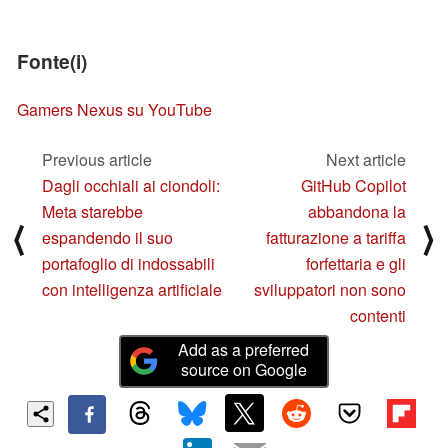
Fonte(i)
Gamers Nexus su YouTube
Previous article
Next article
Dagli occhiali ai ciondoli:
GitHub Copilot
Meta starebbe
abbandona la
⟨
⟩
espandendo il suo
fatturazione a tariffa
portafoglio di indossabili
forfettaria e gli
con intelligenza artificiale
sviluppatori non sono
contenti
Add as a preferred
source on Google