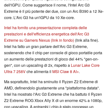
dell'iGPU. Come suggerisce il nome, l'Intel Arc G3
Extreme è il più potente dei due, con un Arc B390 a 12 Xe-
core. L'Arc G3 ha un'iGPU da 10 Xe-core.
Intel ha fornito una presentazione completa delle
prestazioni e dell'efficienza energetica dell'Arc G3
Extreme su Gamers Nexus (link in fondo)
(link alla fine).
Intel ha fatto un gran parlare dell'Arc G3 Extreme,
sostenendo che il chip per console di gioco portatile porta
un aumento delle prestazioni di gioco del 44% "gen-on-
gen", con un upscaling di 2x, rispetto a
Lunar Lake Core
Ultra 7 258V
che alimenta il
MSI Claw 8 AI+
.
Ma soprattutto, Intel ha sminuito il Ryzen Z2 Extreme di
AMD, definendolo giustamente una "piattaforma datata".
Intel ha mostrato l'Arc G3 Extreme che ha battuto il Ryzen
Z2 Extreme ROG Xbox Ally X di un enorme 42% a 1080p,
con upscaling. A entrambi i chip è stato concesso un