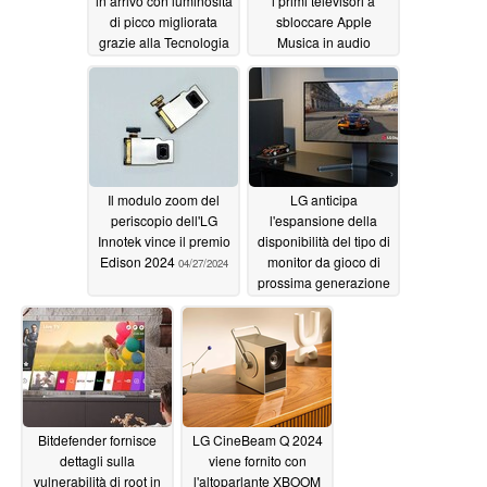
in arrivo con luminosità
i primi televisori a
di picco migliorata
sbloccare Apple
grazie alla Tecnologia
Musica in audio
META 2.0
spaziale con Dolby
05/23/2024
Atmos
05/07/2024
Il modulo zoom del
LG anticipa
periscopio dell'LG
l'espansione della
Innotek vince il premio
disponibilità del tipo di
Edison 2024
monitor da gioco di
04/27/2024
prossima generazione
240/480Hz Dual Mode
04/24/2024
Bitdefender fornisce
LG CineBeam Q 2024
dettagli sulla
viene fornito con
vulnerabilità di root in
l'altoparlante XBOOM