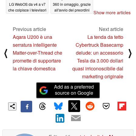
LG WebOS da v4 a v7
360 in omaggio, grazie
che colpisce i televisori
all'avvio dei preordini
Show more articles
HDTV e i monitor
negli Stati Uniti
commerciali LG
03/22/2024
Previous article
Next article
04/10/2024
Aqara U200 è una
La tenda da tetto
serratura intelligente
Cybertruck Basecamp
⟨
⟩
Matter-over-Thread che
delude: un accessorio
promette di supportare
Tesla da 3.000 dollari
la chiave domestica
quasi irriconoscibile dal
marketing originale
Add as a preferred
source on Google