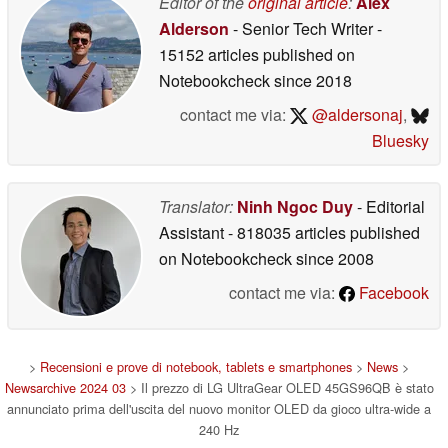
Editor of the
original article
:
Alex
Alderson
- Senior Tech Writer
-
15152 articles published on
Notebookcheck
since 2018
contact me via:
@aldersonaj
,
Bluesky
Translator:
Ninh Ngoc Duy
- Editorial
Assistant
- 818035 articles published
on Notebookcheck
since 2008
contact me via:
Facebook
>
Recensioni e prove di notebook, tablets e smartphones
>
News
>
Newsarchive 2024 03
> Il prezzo di LG UltraGear OLED 45GS96QB è stato
annunciato prima dell'uscita del nuovo monitor OLED da gioco ultra-wide a
240 Hz