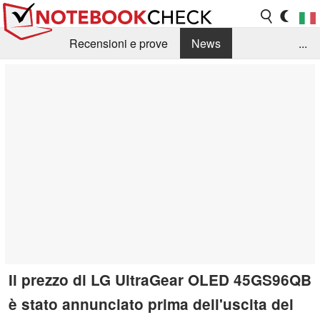
Recensioni e prove
News
...
Raccolta di recensioni
Info Techniche / Tips
Guida agli acquisti
Search
Contact
Il prezzo di LG UltraGear OLED 45GS96QB
è stato annunciato prima dell'uscita del