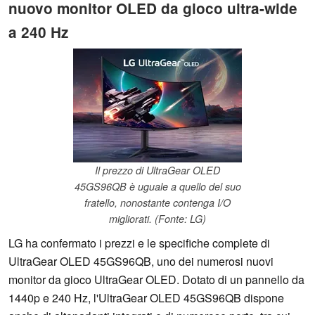
nuovo monitor OLED da gioco ultra-wide
a 240 Hz
Il prezzo di UltraGear OLED
45GS96QB è uguale a quello del suo
fratello, nonostante contenga I/O
migliorati. (Fonte: LG)
LG ha confermato i prezzi e le specifiche complete di
UltraGear OLED 45GS96QB, uno dei numerosi nuovi
monitor da gioco UltraGear OLED. Dotato di un pannello da
1440p e 240 Hz, l'UltraGear OLED 45GS96QB dispone