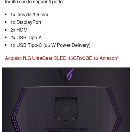
fornito con le seguenti porte:
1x jack da 3,5 mm
1x DisplayPort
2x HDMI
2x USB Tipo-A
1x USB Tipo-C (65 W Power Delivery)
Acquisti l'LG UltraGear OLED 45GR95QE su Amazon