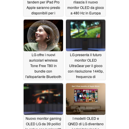
tandem per iPad Pro
rilascia il nuovo
Apple saranno presto
monitor OLED da gioco
disponibili per i
a 480 Hz in Europa
computer portatili
06/04/2024
06/24/2024
LG offre i nuovi
LG presenta il futuro
auricolari wireless
monitor OLED
Tone Free T80 in
UltraGear per il gioco
bundle con
con risoluzione 1440p,
l'altoparlante Bluetooth
frequenza di
XBOOM in omaggio
aggiornamento di 480
Hz e tecnologia META
05/29/2024
2.0
05/23/2024
Nuovo monitor gaming
I modelli OLED e
OLED LG da 39 pollici
QNED di LG diventano