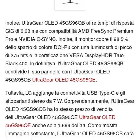
Inoltre, UltraGear OLED 45GS96QB offre tempi di risposta
GtG di 0,03 ms con compatibilità AMD FreeSync Premium
Pro e NVIDIA G-SYNC. Inoltre, il monitor copre il 98,5%
dello spazio di colore DCI-P3 con una luminosità di picco
di 275 nits e la certificazione VESA DisplayHDR True
Black 400. In definitiva, l'UltraGear OLED 45GS96QB
condivide il suo pannello con l'UltraGear OLED
45GS95QB
UltraGear OLED 45GS95QE
.
Tuttavia, LG aggiunge la connettività USB Type-C e gli
altoparlanti stereo da 7 W. Sorprendentemente, l'UltraGear
OLED 45GS96QB ha lo stesso prezzo di vendita
dell'UltraGear OLED 45GS95QE
UltraGear OLED
45GS95QE
anche se a 1.699 dollari. Come mostra
l'immagine sottostante, l'UltraGear OLED 45GS96QB sarà