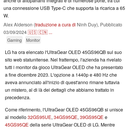
anche di altoparlanti integrati e di numerose porte, tra cui
una connessione USB Type-C che supporta la ricarica a 65
W.
Alex Alderson (
traduzione a cura di
Ninh Duy),
Pubblicato
03/09/2024
🇺🇸
🇨🇳
...
Gaming
Monitor
LG ha ora elencato l'UltraGear OLED 45GS96QB sul suo
sito web statunitense. Nel frattempo, l'azienda ha rivelato
tutti i monitor da gioco UltraGear OLED che ha presentato
a fine dicembre 2023. L'opzione a 1440p e 480 Hz che
aveva annunciato all'inizio di quest'anno rimane tuttavia
un mistero, al di là dei dettagli che abbiamo trattato in
precedenza.
Come riferimento, l'UltraGear OLED 45GS96QB si unisce
al modello
32GS95UE
,
34GS95QE
,
39GS95QE
e
45GS95QE
della serie UltraGear OLED di LG. Mentre