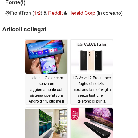
Fonte(i)
@FrontTron (
1
/
2
) &
Reddit
&
Herald Corp
(in coreano)
Articoli collegati
L'ala di LG è ancora
LG Velvet 2 Pro: nuove
senza un
fughe di notizie
aggiornamento del
mostrano la meraviglia
sistema operativo a
senza tasti che il
Android 11, otto mesi
telefono di punta
dopo il suo lancio
avrebbe potuto essere
06/09/2021
06/06/2021