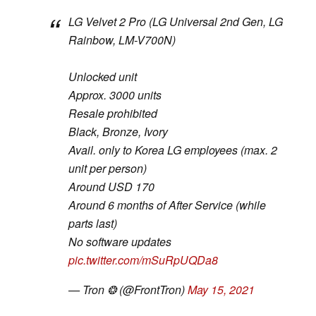
LG Velvet 2 Pro (LG Universal 2nd Gen, LG
Rainbow, LM-V700N)
Unlocked unit
Approx. 3000 units
Resale prohibited
Black, Bronze, Ivory
Avail. only to Korea LG employees (max. 2
unit per person)
Around USD 170
Around 6 months of After Service (while
parts last)
No software updates
pic.twitter.com/mSuRpUQDa8
— Tron ❂ (@FrontTron)
May 15, 2021