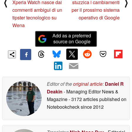
⟨
⟩
Xperia Watch nasce dai
stuzzica i cambiamenti
commenti ambigui di un
per il prossimo sistema
tipster tecnologico su
operativo di Google
Wena
Add as a preferred
source on Google
Editor of the
original article
:
Daniel R
Deakin
- Managing Editor News &
Magazine
- 3172 articles published on
Notebookcheck
since 2012