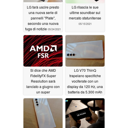
LG farà uscire presto
LG rilascia le sue
una nuova serie di
ultime soundbar sul
pannelli "Plate",
mercato statunitense
secondo una nuova
05/15/2021
fuga di notizie
05/24/2021
Si dice che AMD
LG V70 ThinQ
FidelityFX Super
trapelano specifiche
Resolution sarà
vociferate con un
lanciato a giugno con
display da 120 Hz, una
un super
batteria da 5.300 mAh
campionamento
e 45 W di ricarica
algoritmico basato su
04/29/2021
software che funziona
su GPU non AMD
05/08/2021