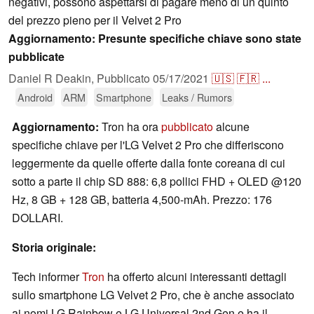
negativi, possono aspettarsi di pagare meno di un quinto
del prezzo pieno per il Velvet 2 Pro
Aggiornamento: Presunte specifiche chiave sono state
pubblicate
Daniel R Deakin,
Pubblicato
05/17/2021
🇺🇸
🇫🇷
...
Android
ARM
Smartphone
Leaks / Rumors
Aggiornamento:
Tron ha ora
pubblicato
alcune
specifiche chiave per l'LG Velvet 2 Pro che differiscono
leggermente da quelle offerte dalla fonte coreana di cui
sotto a parte il chip SD 888: 6,8 pollici FHD + OLED @120
Hz, 8 GB + 128 GB, batteria 4,500-mAh. Prezzo: 176
DOLLARI.
Storia originale:
Tech informer
Tron
ha offerto alcuni interessanti dettagli
sullo smartphone LG Velvet 2 Pro, che è anche associato
ai nomi LG Rainbow e LG Universal 2nd Gen e ha il