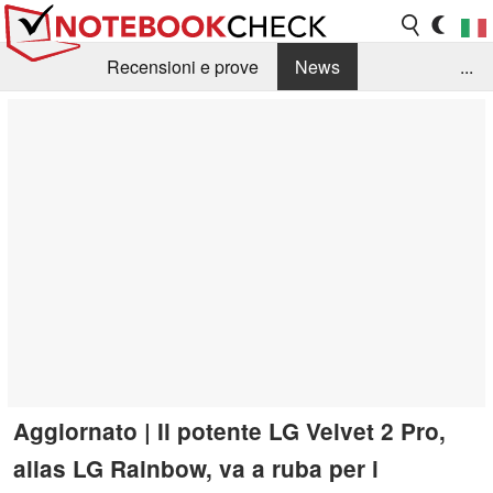
Recensioni e prove
News
...
Raccolta di recensioni
Info Techniche / Tips
Guida agli acquisti
Search
Contact
Aggiornato | Il potente LG Velvet 2 Pro,
alias LG Rainbow, va a ruba per i