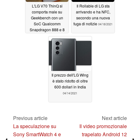
L'LG V70 ThinQ si
Il Rollable di LG sta
comporta male su
arrivando e ha NFC,
Geekbench con un
secondo una nuova
SoC Qualcomm
fuga di notizie
04/18/2021
Snapdragon 888 e 8
GB di RAM
04/26/2021
Il prezzo dell'LG Wing
è stato ridotto di oltre
600 dollari in India
04/14/2021
Previous article
Next article
La speculazione su
Il video promozionale
Sony SmartWatch 4 e
trapelato Android 12