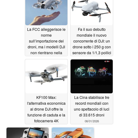
La FCC alleggerisce le
Fa il suo debutto
norme
mondiale il nuovo
sull’importazione dei
concorrente di DJI: un
droni, ma i modelli DJI
drone sotto i 250 g con
non rientrano nella
sensore da 1/1,3 pollici
categoria dei “droni
e 4K a 60 fps
06/12/2026
giocattolo”
06/19/2026
KF100 Max:
La Cina stabilisce tre
l'alternativa economica
record mondiali con
al drone DJI offre la
uno spettacolo di luci
funzione di caduta e la
di 33.615 droni
fotocamera 4K
06/01/2026
06/08/2026