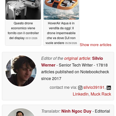
Questo drone
HoverAir Aqua è in
economico viene
vendita da oggi: Il
fornito con il controller
drone impermeabile
del display
che va dove DJI non
05/31/2026
vuole andare
05/29/2026
Show more articles
Editor of the
original article
:
Silvio
Werner
- Senior Tech Writer
- 17818
articles published on Notebookcheck
since 2017
contact me via:
silvio39191
,
LinkedIn
,
Muck Rack
Translator:
Ninh Ngoc Duy
- Editorial