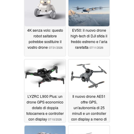
4K senza volo: questo
EV50: il nuovo drone
robot saltatore
high-tech di DJI sfida il
potrebbe sostituire il
freddo estremo e l’aria
vostro drone
rarefatta
07/31/2026
07/11/2026
LYZRC L900 Plus: un
Il nuovo drone AE51
drone GPS economico
offre GPS,
dotato di doppia
un'autonomia di 25
fotocamera e controller
minuti e un controller
con display
con display a meno di
07/10/2026
100 dollari
06/23/2026