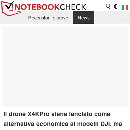
Recensioni e prove
News
...
Raccolta di recensioni
Info Techniche / Tips
Guida agli acquisti
Search
Contact
Il drone X4KPro viene lanciato come
alternativa economica ai modelli DJI, ma