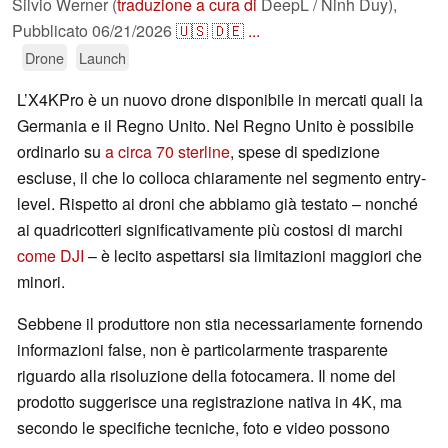
Silvio Werner (
traduzione a cura di
DeepL / Ninh Duy),
Pubblicato
06/21/2026
🇺🇸
🇩🇪
...
Drone
Launch
L’X4KPro è un nuovo drone disponibile in mercati quali la
Germania e il Regno Unito. Nel Regno Unito è possibile
ordinarlo su
a circa 70 sterline
, spese di spedizione
escluse, il che lo colloca chiaramente nel segmento entry-
level. Rispetto ai droni che abbiamo già testato – nonché
ai quadricotteri significativamente più costosi di marchi
come DJI
– è lecito aspettarsi sia limitazioni maggiori che
minori.
Sebbene il produttore non stia necessariamente fornendo
informazioni false, non è particolarmente trasparente
riguardo alla risoluzione della fotocamera. Il nome del
prodotto suggerisce una registrazione nativa in 4K, ma
secondo le specifiche tecniche, foto e video possono