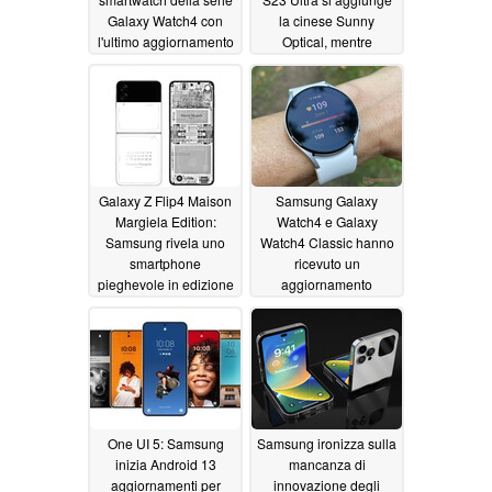
Galaxy Watch4 con
la cinese Sunny
l'ultimo aggiornamento
Optical, mentre
software destinato a
Samsung esclude
risolvere un problema
Sony dal quadro della
critico
serie S23
11/12/2022
11/11/2022
Galaxy Z Flip4 Maison
Samsung Galaxy
Margiela Edition:
Watch4 e Galaxy
Samsung rivela uno
Watch4 Classic hanno
smartphone
ricevuto un
pieghevole in edizione
aggiornamento
limitata con design
difettoso che manda in
personalizzato, nuovi
tilt alcuni smartwatch
accessori e un "nuovo
11/09/2022
design UX"
11/10/2022
One UI 5: Samsung
Samsung ironizza sulla
inizia Android 13
mancanza di
aggiornamenti per
innovazione degli