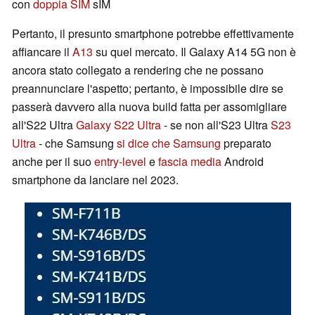
con
doppia SIM
sIM
Pertanto, il presunto smartphone potrebbe effettivamente
affiancare il
A13
su quel mercato. Il Galaxy A14 5G non è
ancora stato collegato a rendering che ne possano
preannunciare l'aspetto; pertanto, è impossibile dire se
passerà davvero alla nuova build fatta per assomigliare
all'S22 Ultra
Galaxy S22 Ultra
- se non all'S23 Ultra
S23
Ultra
- che Samsung
si dice che Samsung
preparato
anche per il suo
entry-level
e
fascia media
Android
smartphone da lanciare nel 2023.