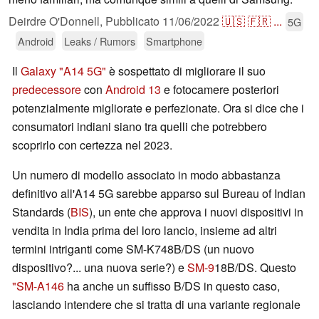
Deirdre O'Donnell,
Pubblicato
11/06/2022
🇺🇸
🇫🇷
...
5G
Android
Leaks / Rumors
Smartphone
Il
Galaxy "A14 5G"
è sospettato di migliorare il suo
predecessore
con
Android 13
e fotocamere posteriori
potenzialmente migliorate e perfezionate. Ora si dice che i
consumatori indiani siano tra quelli che potrebbero
scoprirlo con certezza nel 2023.
Un numero di modello associato in modo abbastanza
definitivo all'A14 5G sarebbe apparso sul Bureau of Indian
Standards (
BIS
), un ente che approva i nuovi dispositivi in
vendita in India prima del loro lancio, insieme ad altri
termini intriganti come SM-K748B/DS (un nuovo
dispositivo?... una nuova serie?) e
SM-9
18B/DS. Questo
"SM-A146
ha anche un suffisso B/DS in questo caso,
lasciando intendere che si tratta di una variante regionale