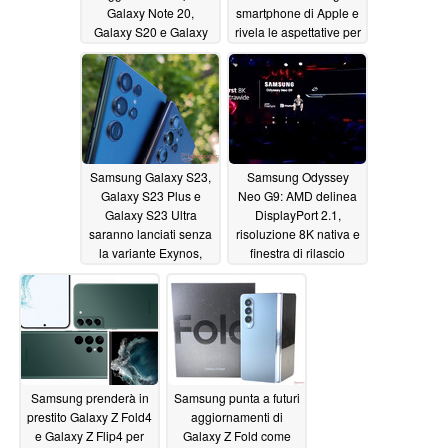
Galaxy Note 20,
smartphone di Apple e
Galaxy S20 e Galaxy
rivela le aspettative per
serie S21
un iPhone pieghevole
11/07/2022
11/06/2022
Samsung Galaxy S23,
Samsung Odyssey
Galaxy S23 Plus e
Neo G9: AMD delinea
Galaxy S23 Ultra
DisplayPort 2.1,
saranno lanciati senza
risoluzione 8K nativa e
la variante Exynos,
finestra di rilascio
mentre Qualcomm
all'inizio del 2023 per il
annuncia un "nuovo
monitor gaming ultra-
livello"
wide di prossima
11/06/2022
generazione
11/05/2022
Samsung prenderà in
Samsung punta a futuri
prestito Galaxy Z Fold4
aggiornamenti di
e Galaxy Z Flip4 per
Galaxy Z Fold come