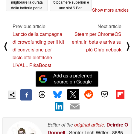
migliorare la durata
fotocamere superiori e
della batteria per la
uno slot S Pen
Show more articles
serie Galaxy S23
11/04/2022
dell'anno prossimo
Previous article
Next article
11/05/2022
Lancio della campagna
Steam per ChromeOS
di crowdfunding per il kit
entra in beta e arriva su
⟨
⟩
di conversione per
più Chromebook
biciclette elettriche
LIVALL PikaBoost
Add as a preferred
source on Google
Editor of the
original article
:
Deirdre O
Donnell
- Senior Tech Writer
- 8685