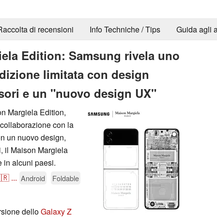
Raccolta di recensioni
Info Techniche / Tips
Guida agli a
iela Edition: Samsung rivela uno
izione limitata con design
ssori e un "nuovo design UX"
n Margiela Edition,
 collaborazione con la
on un nuovo design,
i, il Maison Margiela
e in alcuni paesi.
🇷
...
Android
Foldable
sione dello
Galaxy Z