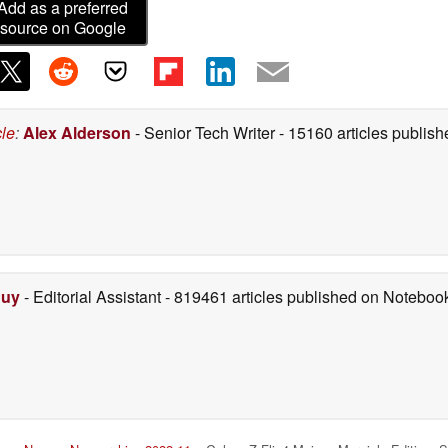
Add as a preferred
source on Google
cle
:
Alex Alderson
- Senior Tech Writer
- 15160 articles publi
Duy
- Editorial Assistant
- 819461 articles published on Notebo