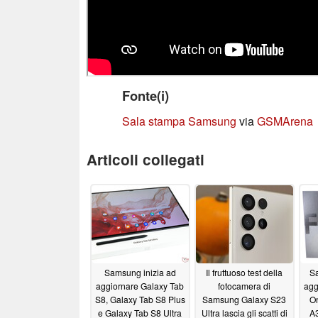
Fonte(i)
Sala stampa Samsung
via
GSMArena
Articoli collegati
Samsung inizia ad
Il fruttuoso test della
Sa
aggiornare Galaxy Tab
fotocamera di
agg
S8, Galaxy Tab S8 Plus
Samsung Galaxy S23
On
e Galaxy Tab S8 Ultra
Ultra lascia gli scatti di
A