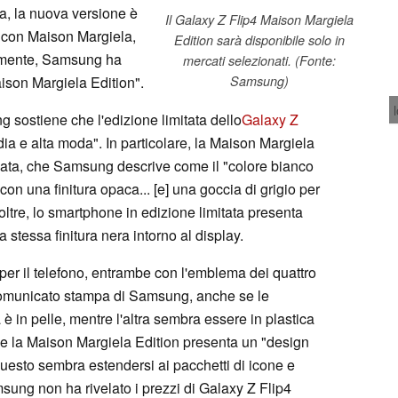
a, la nuova versione è
Il Galaxy Z Flip4 Maison Margiela
a con Maison Margiela,
Edition sarà disponibile solo in
lmente, Samsung ha
mercati selezionati. (Fonte:
ison Margiela Edition".
Samsung)
sostiene che l'edizione limitata dello
Galaxy Z
ia e alta moda". In particolare, la Maison Margiela
zata, che Samsung descrive come il "colore bianco
con una finitura opaca... [e] una goccia di grigio per
noltre, lo smartphone in edizione limitata presenta
stessa finitura nera intorno al display.
per il telefono, entrambe con l'emblema dei quattro
comunicato stampa di Samsung, anche se le
è in pelle, mentre l'altra sembra essere in plastica
he la Maison Margiela Edition presenta un "design
sto sembra estendersi ai pacchetti di icone e
sung non ha rivelato i prezzi di Galaxy Z Flip4