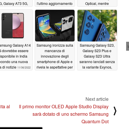
G, Galaxy A73 5G,
l'ultimo aggiornamento
Optical, mentre
Galaxy Z Flip4 e
software destinato a
Samsung esclude
Galaxy Z Fold4
risolvere un problema
Sony dal quadro della
critico
serie S23
11/12/2022
11/12/2022
11/11/2022
Samsung Galaxy A14
Samsung ironizza sulla
Samsung Galaxy S23,
 dovrebbe essere
mancanza di
Galaxy S23 Plus e
isponibile in India
innovazione degli
Galaxy S23 Ultra
econdo una nuova
smartphone di Apple e
saranno lanciati senza
a di notizie
rivela le aspettative per
la variante Exynos,
11/06/2022
un iPhone pieghevole
mentre Qualcomm
annuncia un "nuovo
11/06/2022
livello"
11/06/2022
Next article
ta al
Il primo monitor OLED Apple Studio Display
⟩
sarà dotato di uno schermo Samsung
Quantum Dot