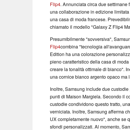
Flip4
. Annunciata circa due settimane f
una collaborazione in edizione limitat
una casa di moda francese. Prevedibi
chiamato il modello "Galaxy Z Flip4 Ma
Presumibilmente "sovversiva", Samsung 
Flip4
combina "tecnologia all'avanguard
Edition ha una colorazione personaliz
pieno caratteristico della casa di moda 
creare la tonalità ottimale di bianco". I
una cornice bianco argento opaco ma la 
Inoltre, Samsung include due custodie 
punti di Maison Margiela. Secondo il 
custodie condividono questo tratto, una 
verniciata. Inoltre, Samsung afferma c
UX completamente nuovo", anche se que
sfondi personalizzati. Al momento, Sam