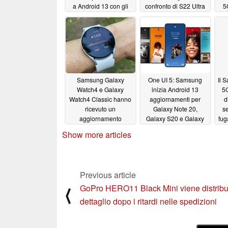
a Android 13 con gli
confronto di S22 Ultra
5
aggiornamenti One UI
e Pixel 7 Pro privi di un
5
po' di pepe
11/15/2022
11/13/2022
Samsung Galaxy
One UI 5: Samsung
Il 
Watch4 e Galaxy
inizia Android 13
5G
Watch4 Classic hanno
aggiornamenti per
d
ricevuto un
Galaxy Note 20,
s
aggiornamento
Galaxy S20 e Galaxy
fug
difettoso che manda in
serie S21
11/07/2022
Show more articles
tilt alcuni smartwatch
11/09/2022
Previous article
GoPro HERO11 Black Mini viene distribui
⟨
dettaglio dopo i ritardi nelle spedizioni