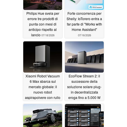
Philips Hue svela per
Forte concorrenza per
errore tre prodotti di
Shelly: IoTorero entra a
punta con mesi di
far parte di "Works with
anticipo rispetto al
Home Assistant"
lancio
07/18/2026
07/16/2026
Xiaomi Robot Vacuum
EcoFlow Stream 2: il
6 Max sbarca sul
successore della
mercato globale: il
soluzione solare plug-
nuovo robot
in decentralizzata
aspirapolvere con rullo
eroga fino a 5.000 W
lavapavimenti e
06/24/2026
rilevamento tramite IA
06/26/2026