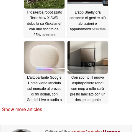
Il tosaerba robotizzato
L'app Shelly ora
TerraMow X AWD
consente di gestire più
debutta su Kickstarter
abitazioni e
con uno sconto del
appartamenti
06/18/2026
25%
06/19/2026
L'altoparlante Google
Con sconto: Il nuovo
Home viene lanciato
aspirapolvere robot
sul mercato al prezzo
con mop a rullo sarà
di 99 dollari, con
presto lanciato con un
Gemini Live e audio a
design elegante
360 gradi
06/18/2026
06/11/2026
Show more articles
Editor of the
original article
:
Hannes