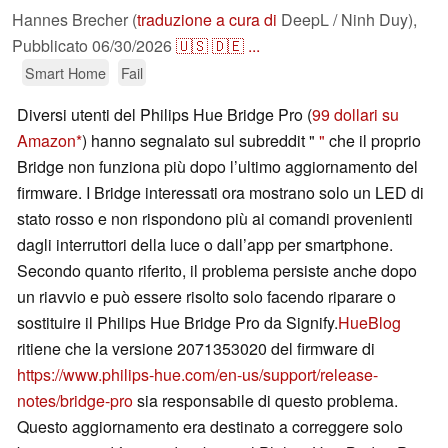
Hannes Brecher (
traduzione a cura di
DeepL / Ninh Duy),
Pubblicato
06/30/2026
🇺🇸
🇩🇪
...
Smart Home
Fail
Diversi utenti del Philips Hue Bridge Pro (
99 dollari su
Amazon
) hanno segnalato sul subreddit "
"
che il proprio
Bridge non funziona più dopo l’ultimo aggiornamento del
firmware. I Bridge interessati ora mostrano solo un LED di
stato rosso e non rispondono più ai comandi provenienti
dagli interruttori della luce o dall’app per smartphone.
Secondo quanto riferito, il problema persiste anche dopo
un riavvio e può essere risolto solo facendo riparare o
sostituire il Philips Hue Bridge Pro da Signify.
HueBlog
ritiene che la versione 2071353020 del firmware di
https://www.philips-hue.com/en-us/support/release-
notes/bridge-pro
sia responsabile di questo problema.
Questo aggiornamento era destinato a correggere solo