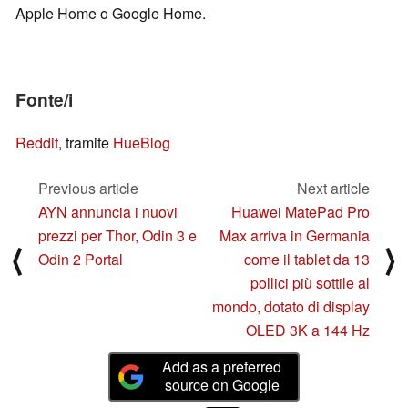
Apple Home o Google Home.
Fonte/i
Reddit
, tramite
HueBlog
Previous article
Next article
AYN annuncia i nuovi
Huawei MatePad Pro
prezzi per Thor, Odin 3 e
Max arriva in Germania
⟨
⟩
Odin 2 Portal
come il tablet da 13
pollici più sottile al
mondo, dotato di display
OLED 3K a 144 Hz
Add as a preferred
source on Google