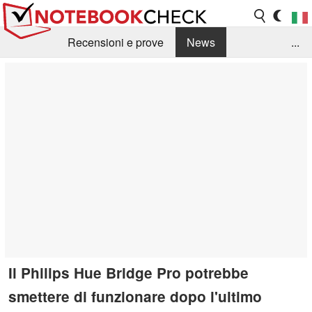
Recensioni e prove
News
...
Raccolta di recensioni
Info Techniche / Tips
Guida agli acquisti
Search
Contact
Il Philips Hue Bridge Pro potrebbe
smettere di funzionare dopo l'ultimo