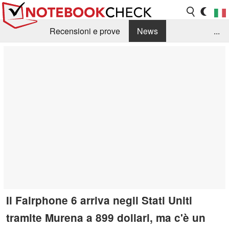
Recensioni e prove
News
...
Raccolta di recensioni
Info Techniche / Tips
Guida agli acquisti
Search
Contact
Il Fairphone 6 arriva negli Stati Uniti
tramite Murena a 899 dollari, ma c'è un