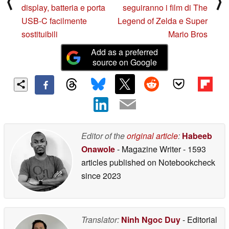
⟨
⟩
display, batteria e porta
seguiranno i film di The
USB-C facilmente
Legend of Zelda e Super
sostituibili
Mario Bros
Add as a preferred
source on Google
Editor of the
original article
:
Habeeb
Onawole
- Magazine Writer
- 1593
articles published on Notebookcheck
since 2023
Translator:
Ninh Ngoc Duy
- Editorial