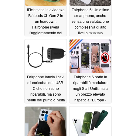
iFixit mette in evidenza
Fairphone 6: Un ottimo
Fairbuds XL Gen 2 in
smartphone, anche
un teardown,
senza una valutazione
Fairphone rivela
complessiva di alto
l'aggiornamento del
livello
09/20/2025
driver e i prezzi dei
ricambi
12/11/2025
Fairphone lancia i cavi
Fairphone 6 porta la
e i caricabatterie USB-
riparabilità modulare
C che non sono
negli Stati Uniti, ma a
riparabili, ma sono
un prezzo elevato
neutri dal punto di vista
rispetto all'Europa -
dei rifiuti
JerryRigEverything
08/12/2025
07/27/2025