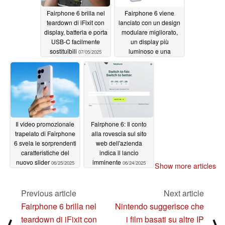
Fairphone 6 brilla nel
Fairphone 6 viene
teardown di iFixit con
lanciato con un design
display, batteria e porta
modulare migliorato,
USB-C facilmente
un display più
sostituibili
luminoso e una
07/05/2025
batteria più grande al
prezzo di 599 euro
06/25/2025
Il video promozionale
Fairphone 6: Il conto
trapelato di Fairphone
alla rovescia sul sito
6 svela le sorprendenti
web dell'azienda
caratteristiche del
indica il lancio
nuovo slider
imminente
06/25/2025
06/24/2025
Show more articles
Previous article
Next article
Fairphone 6 brilla nel
Nintendo suggerisce che
teardown di iFixit con
i film basati su altre IP