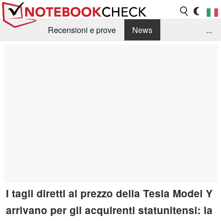
Recensioni e prove
News
...
Raccolta di recensioni
Info Techniche / Tips
Guida agli acquisti
Search
Contact
I tagli diretti al prezzo della Tesla Model Y
arrivano per gli acquirenti statunitensi: la