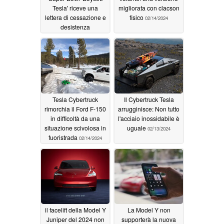
Tesla' riceve una
migliorata con clacson
lettera di cessazione e
fisico
02/14/2024
desistenza
dall'agenzia federale
che ha subito un torto
02/14/2024
Tesla Cybertruck
Il Cybertruck Tesla
rimorchia il Ford F-150
arrugginisce: Non tutto
in difficoltà da una
l'acciaio inossidabile è
situazione scivolosa in
uguale
02/13/2024
fuoristrada
02/14/2024
il facelift della Model Y
La Model Y non
Juniper del 2024 non
supporterà la nuova