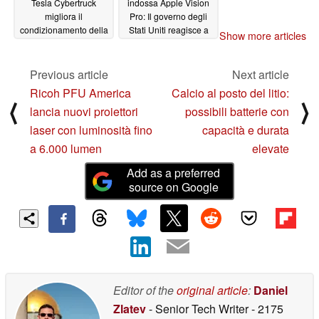
Tesla Cybertruck
indossa Apple Vision
migliora il
Pro: Il governo degli
condizionamento della
Stati Uniti reagisce a
Show more articles
batteria e il comfort di
un comportamento
guida, ma per il
sconsiderato
02/07/2024
momento rinuncia
Previous article
Next article
all'Autopilot e al
Ricoh PFU America
Calcio al posto del litio:
bloccaggio dei
⟨
⟩
lancia nuovi proiettori
possibili batterie con
differenziali
02/09/2024
laser con luminosità fino
capacità e durata
a 6.000 lumen
elevate
Add as a preferred
source on Google
Editor of the
original article
:
Daniel
Zlatev
- Senior Tech Writer
- 2175