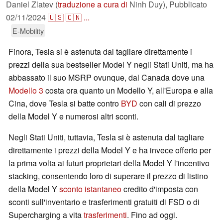
Daniel Zlatev (
traduzione a cura di
Ninh Duy),
Pubblicato
02/11/2024
🇺🇸
🇨🇳
...
E-Mobility
Finora, Tesla si è astenuta dal tagliare direttamente i
prezzi della sua bestseller Model Y negli Stati Uniti, ma ha
abbassato il suo MSRP ovunque, dal Canada dove una
Modello 3
costa ora quanto un Modello Y, all'Europa e alla
Cina, dove Tesla si batte contro
BYD
con cali di prezzo
della Model Y e numerosi altri sconti.
Negli Stati Uniti, tuttavia, Tesla si è astenuta dal tagliare
direttamente i prezzi della Model Y e ha invece offerto per
la prima volta ai futuri proprietari della Model Y l'incentivo
stacking, consentendo loro di superare il prezzo di listino
della Model Y
sconto istantaneo
credito d'imposta con
sconti sull'inventario e trasferimenti gratuiti di FSD o di
Supercharging a vita
trasferimenti
. Fino ad oggi.