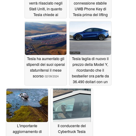
verrà rilasciato negli
connessione stabile
Stati Uniti, in quanto
UWB Phone Key di
Tesla chiede ai
Tesla prima del lifting
rappresentanti di
di Juniper
02/09/2024
pubblicizzare le sue
offerte attuali
02/12/2024
Tesla ha aumentato gli
Tesla taglia di nuovo il
stipendi dei suoi operai
prezzo della Model Y,
statunitensi il mese
ricordando che il
scorso
bestseller ora parte da
02/09/2024
36.490 dollari con un
nuovo annuncio
02/09/2024
L'importante
Il conducente del
aggiornamento di
Cybertruck Tesla