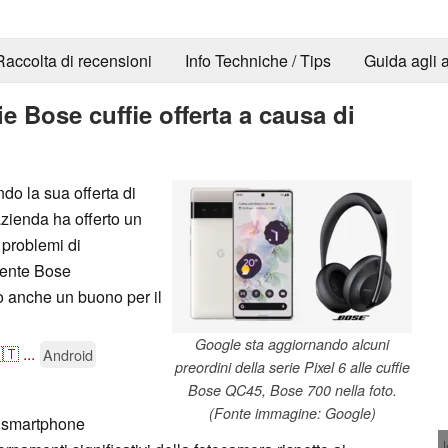
Raccolta di recensioni
Info Techniche / Tips
Guida agli a
e Bose cuffie offerta a causa di
do la sua offerta di
'azienda ha offerto un
 problemi di
cente Bose
o anche un buono per il
Google sta aggiornando alcuni
🇹
...
Android
preordini della serie Pixel 6 alle cuffie
Bose QC45, Bose 700 nella foto.
(Fonte immagine: Google)
 smartphone