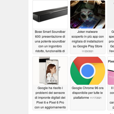
Bose Smart Soundbar
Joker malware
G
600: presentazione di
scoperto in più app con
spe
una potente soundbar
migliaia di installazioni
pro
con un ingombro
su Google Play Store
Go
ridotto, funzionalità di
l'e
11/23/2021
controllo vocale e
d
Dolby Atmos
10/11/2022
Google ha risolto i
Google Chrome 96 ora
Il
problemi del sensore
disponibile per tutte le
co
di impronte digitali dei
piattaforme
11/17/2021
Pixel 6 e Pixel 6 Pro
can
con un aggiornamento
sorprendente
pr
11/18/2021