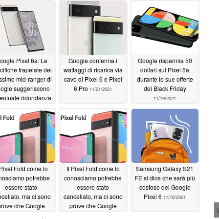
oogle Pixel 6a: Le
Google conferma i
Google risparmia 50
cifiche trapelate del
wattaggi di ricarica via
dollari sul Pixel 5a
ssimo mid-ranger di
cavo di Pixel 6 e Pixel
durante le sue offerte
ogle suggeriscono
6 Pro
del Black Friday
11/21/2021
ventuale ridondanza
11/19/2021
el Pixel 6
11/21/2021
 Pixel Fold come lo
Il Pixel Fold come lo
Samsung Galaxy S21
nosciamo potrebbe
conosciamo potrebbe
FE si dice che sarà più
essere stato
essere stato
costoso del Google
cellato, ma ci sono
cancellato, ma ci sono
Pixel 6
11/16/2021
prove che Google
prove che Google
evede di rilasciare
prevede di rilasciare