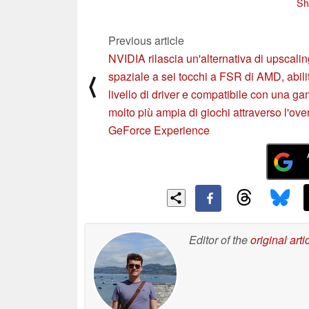
Sh
pi
Previous article
NVIDIA rilascia un'alternativa di upscali
spaziale a sei tocchi a FSR di AMD, abili
⟨
livello di driver e compatibile con una 
molto più ampia di giochi attraverso l'ove
GeForce Experience
Editor of the
original arti