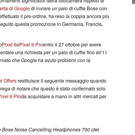
ornamenti significativi della fotocamera rispetto ai
ferta di Google
di inviare un paio di cuffie Bose con
ffettuato il pre-ordine, ha reso la coppia ancora più
 eseguito questa promozione in Germania, Francia,
o
Pixel 6
o
Pixel 6 Pro
entro il 27 ottobre per avere
entare una richiesta per un paio di cuffie fino all'11
formato che Google ha avuto problemi con la
l Offers
restituisce il seguente messaggio quando
prega di notare che questo è stato confermato solo
ixel 6 Pro
da acquistare a mano in altri mercati per
fie Bose Noise Cancelling Headphones 700 (del