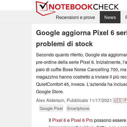
Recensioni e prove
News
Google aggiorna Pixel 6 seri
problemi di stock
Secondo quanto riferito, Google sta aggiornan
pre-ordine della serie Pixel 6. Inizialmente, l
paio di cuffie Bose Noise Cancelling 700, ma
magazzino hanno costretto a inviare il più re
QuietComfort 45, invece. L'azienda ha inclus
Google Store.
Alex Alderson,
Pubblicato
11/17/2021
🇺🇸

Google Pixel
Smartphone
Il
Pixel 6
e
Pixel 6 Pro
possono essere