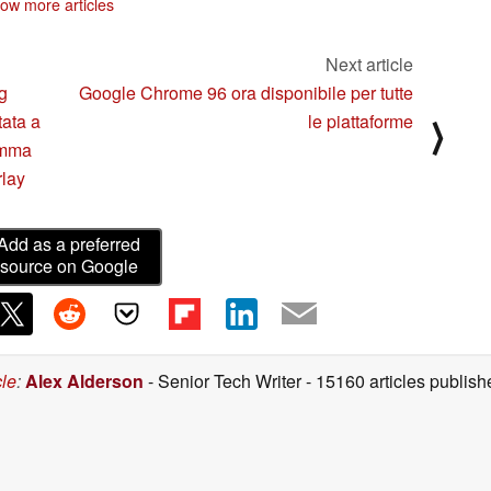
ow more articles
uno smartphone
uno smartphone
eghevole nel 2022
pieghevole nel 2022
11/16/2021
11/16/2021
Next article
ng
Google Chrome 96 ora disponibile per tutte
tata a
le piattaforme
⟩
gamma
rlay
Add as a preferred
source on Google
cle
:
Alex Alderson
- Senior Tech Writer
- 15160 articles publi