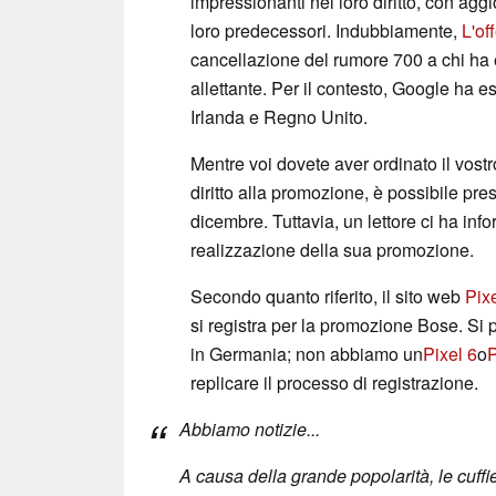
impressionanti nel loro diritto, con aggi
loro predecessori. Indubbiamente,
L'of
cancellazione del rumore 700 a chi ha e
allettante. Per il contesto, Google ha
Irlanda e Regno Unito.
Mentre voi dovete aver ordinato il vostr
diritto alla promozione, è possibile pres
dicembre. Tuttavia, un lettore ci ha in
realizzazione della sua promozione.
Secondo quanto riferito, il sito web
Pixe
si registra per la promozione Bose. Si 
in Germania; non abbiamo un
Pixel 6
o
P
replicare il processo di registrazione.
Abbiamo notizie...
A causa della grande popolarità, le cuf