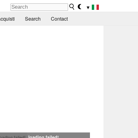
▼
cquisti
Search
Contact
loading failed!
loading failed!