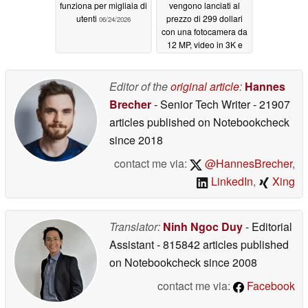
funziona per migliaia di
vengono lanciati al
utenti
prezzo di 299 dollari
06/24/2026
con una fotocamera da
12 MP, video in 3K e
traduzione in tempo
reale
06/24/2026
Editor of the
original article
:
Hannes
Brecher
- Senior Tech Writer
- 21907
articles published on Notebookcheck
since 2018
contact me via:
@HannesBrecher
,
LinkedIn
,
Xing
Translator:
Ninh Ngoc Duy
- Editorial
Assistant
- 815842 articles published
on Notebookcheck
since 2008
contact me via:
Facebook