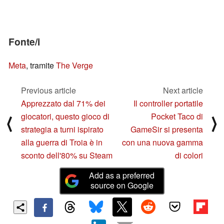
Fonte/i
Meta
, tramite
The Verge
Previous article
Next article
Apprezzato dal 71% dei
Il controller portatile
giocatori, questo gioco di
Pocket Taco di
⟨
⟩
strategia a turni ispirato
GameSir si presenta
alla guerra di Troia è in
con una nuova gamma
sconto dell'80% su Steam
di colori
Add as a preferred
source on Google