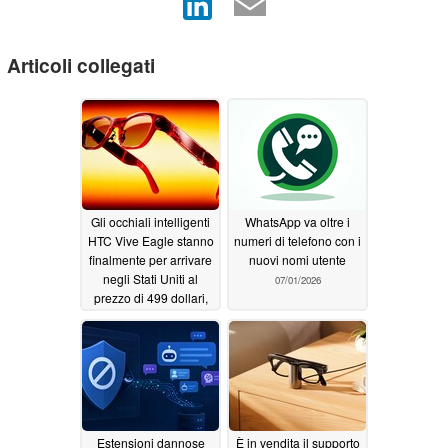
Articoli collegati
Gli occhiali intelligenti
WhatsApp va oltre i
HTC Vive Eagle stanno
numeri di telefono con i
finalmente per arrivare
nuovi nomi utente
negli Stati Uniti al
07/01/2026
prezzo di 499 dollari,
dotati di fotocamera da
12 MP, ChatGPT e
traduzione in tempo
reale
07/13/2026
Estensioni dannose
È in vendita il supporto