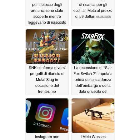
per il blocco degli
di ricarica per gli
annunci sono state
occhiali Meta al prezzo
scoperte mentre
di 59 dollari
06/28/2026
leggevano di nascosto
le conversazioni degli
utenti con l’intelligenza
artificiale
06/30/2026
SNK conferma diversi
La recensione di *Star
progetti di rilancio di
Fox Switch 2* trapelata
Metal Slug in
prima della scadenza
occasione del
dell’embargo e della
trentesimo
data di uscita del
anniversario
remake
06/27/2026
06/24/2026
Instagram non
I Meta Glasses