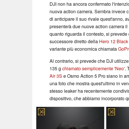
DJI non ha ancora confermato l'intenzi
nuova action camera. Sembra invece c
di anticipare il suo rivale quest'anno,
presenterà due nuove action camera il 
quanto riguarda il contesto, si preved
successore diretto della
Hero 12 Black
variante più economica chiamata
GoPr
Al contrario, si prevede che DJI utiliz
135 g
chiamato semplicemente 'Neo'
. 
Air 3S
e Osmo Action 5 Pro siano in arri
una foto che mostra quest'ultimo in vend
stesso leaker ha recentemente condivis
dispositivo, che abbiamo incorporato qu