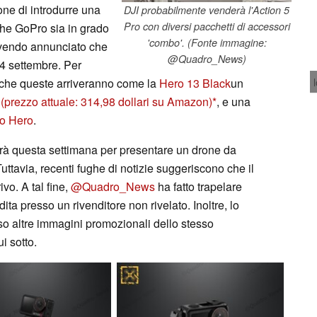
one di introdurre una
DJI probabilmente venderà l'Action 5
Pro con diversi pacchetti di accessori
he GoPro sia in grado
'combo'. (Fonte immagine:
 avendo annunciato che
@Quadro_News)
4 settembre. Per
e che queste arriveranno come la
Hero 13 Black
un
(prezzo attuale: 314,98 dollari su Amazon)
, e una
o Hero
.
zerà questa settimana per presentare un drone da
Tuttavia, recenti fughe di notizie suggeriscono che il
vo. A tal fine,
@Quadro_News
ha fatto trapelare
ita presso un rivenditore non rivelato. Inoltre, lo
o altre immagini promozionali dello stesso
i sotto.