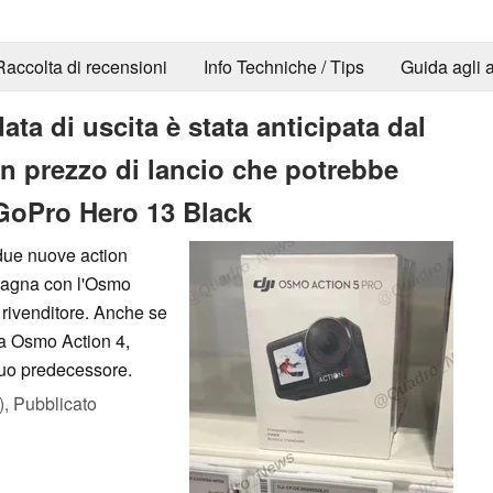
Raccolta di recensioni
Info Techniche / Tips
Guida agli a
ta di uscita è stata anticipata dal
un prezzo di lancio che potrebbe
 GoPro Hero 13 Black
 due nuove action
lcagna con l'Osmo
 rivenditore. Anche se
la Osmo Action 4,
suo predecessore.
),
Pubblicato