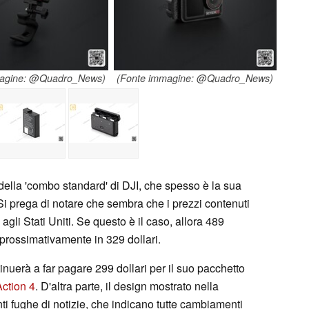
magine: @Quadro_News)
(Fonte immagine: @Quadro_News)
 della 'combo standard' di DJI, che spesso è la sua
 prega di notare che sembra che i prezzi contenuti
n agli Stati Uniti. Se questo è il caso, allora 489
pprossimativamente in 329 dollari.
nuerà a far pagare 299 dollari per il suo pacchetto
ction 4
. D'altra parte, il design mostrato nella
ti fughe di notizie, che indicano tutte cambiamenti