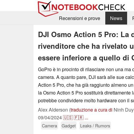
Recensioni e prove
News
DJI Osmo Action 5 Pro: La da
rivenditore che ha rivelato 
essere inferiore a quello di
GoPro è in procinto di rilasciare non una ma
camera. A quanto pare, DJI sarà alle sue ca
Action 5 Pro, che ha già raggiunto almeno un
la Osmo Action 5 Pro sostituirà direttamente 
potrebbe condividere molto hardware con il 
Alex Alderson (
traduzione a cura di
Ninh Duy
09/04/2024
🇺🇸
🇫🇷
...
Camera
Gadget
Leaks / Rumors