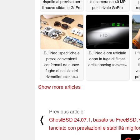
rispetto al previsto per
fotocamera da 40 MP
p
il nuovo sfidante GoPro
per il rivale GoPro
re
Hero 13 Black
Hero 13 Black con un
m
09/13/2024
prezzo di lancio
competitivo
09/07/2024
DJI Neo: specifiche e
DJI Neo è ora ufficiale
Il 
prezzi convenienti
dopo la fuga di filmati
confermati da nuove
dell'unboxing
l
08/29/2024
fughe di notizie dei
vo
rivenditori
pre
09/01/2024
più
Show more articles
Previous article
⟨
GhostBSD 24.07.1, basato su FreeBSD, 
lanciato con prestazioni e stabilità miglio