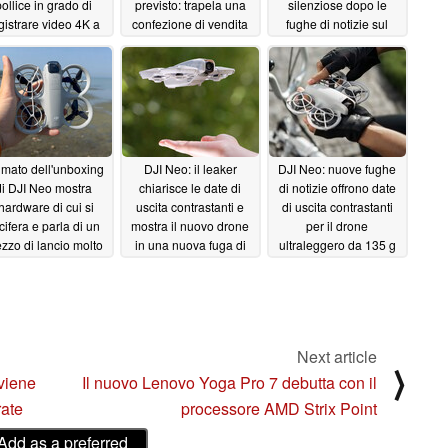
ollice in grado di
previsto: trapela una
silenziose dopo le
gistrare video 4K a
confezione di vendita
fughe di notizie sul
eno di 200 dollari
al dettaglio con un
prezzo di lancio
controller DJI RC-N3
09/06/2024
09/02/2024
inedito
09/03/2024
filmato dell'unboxing
DJI Neo: il leaker
DJI Neo: nuove fughe
di DJI Neo mostra
chiarisce le date di
di notizie offrono date
'hardware di cui si
uscita contrastanti e
di uscita contrastanti
cifera e parla di un
mostra il nuovo drone
per il drone
zzo di lancio molto
in una nuova fuga di
ultraleggero da 135 g
 basso del previsto
notizie dai rivenditori
08/24/2024
08/29/2024
08/28/2024
Next article
⟩
viene
Il nuovo Lenovo Yoga Pro 7 debutta con il
rate
processore AMD Strix Point
Add as a preferred