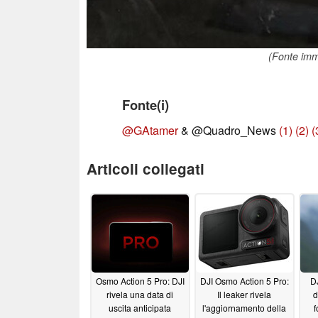
(Fonte im
Fonte(i)
@GAtamer
& @Quadro_News
(1)
(2)
(
Articoli collegati
Osmo Action 5 Pro: DJI
DJI Osmo Action 5 Pro:
D
rivela una data di
Il leaker rivela
d
uscita anticipata
l'aggiornamento della
f