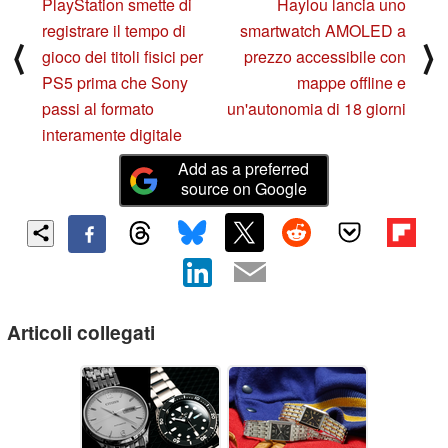
PlayStation smette di
Haylou lancia uno
registrare il tempo di
smartwatch AMOLED a
⟨
⟩
gioco dei titoli fisici per
prezzo accessibile con
PS5 prima che Sony
mappe offline e
passi al formato
un'autonomia di 18 giorni
interamente digitale
Add as a preferred
source on Google
Articoli collegati