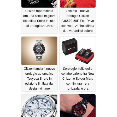
Citizen rappresenta
Svelato il nuovo
ora una scelta migliore
orologio Citizen
rispetto a Seiko in fatto
BJ6570-50E Eco-Drive
di orologi
con vetro zaffiro, oltre a
07/24/2026
due varianti di colore
inedite
07/23/2026
Citizen lancia il nuovo
L’orologio frutto della
orologio automatico
collaborazione tra New
Tsuyosa Shore in
Citizen e Spider-Man,
edizione limitata dal
con finitura nera
design vintage
ionizzata, è ora
disponibile per
07/23/2026
l’acquisto negli Stati
Uniti
07/23/2026