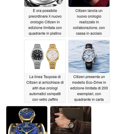
È ora possibile
Citizen lancia un
preordinare il nuovo
nuovo orologio
orologio Citizen in
realizzato in
edizione limitata con
collaborazione, con
quadrante in platino
cassa in acciaio
«Washi paper»
placcato in ioni grigi e
vetro zaffiro
07/19/2026
07/18/2026
La linea Tsuyosa di
Citizen presenta un
Citizen si arricchisce di
modello Eco-Drive in
altri due orologi
edizione limitata di 200
automatici compatti
esemplari, con
con vetro zaffiro
quadrante in carta
washi ispirato alla
07/09/2026
nebbia mattutina
07/03/2026