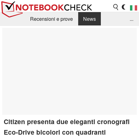
Recensioni e prove
News
...
Raccolta di recensioni
Info Techniche / Tips
Guida agli acquisti
Search
Contact
Citizen presenta due eleganti cronografi
Eco-Drive bicolori con quadranti