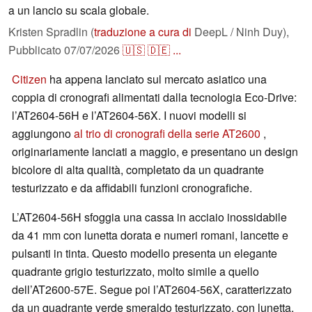
a un lancio su scala globale.
Kristen Spradlin (
traduzione a cura di
DeepL / Ninh Duy),
Pubblicato
07/07/2026
🇺🇸
🇩🇪
...
Citizen
ha appena lanciato sul mercato asiatico una
coppia di cronografi alimentati dalla tecnologia Eco-Drive:
l’AT2604-56H e l’AT2604-56X. I nuovi modelli si
aggiungono
al trio di cronografi della serie AT2600
,
originariamente lanciati a maggio, e presentano un design
bicolore di alta qualità, completato da un quadrante
testurizzato e da affidabili funzioni cronografiche.
L’AT2604-56H sfoggia una cassa in acciaio inossidabile
da 41 mm con lunetta dorata e numeri romani, lancette e
pulsanti in tinta. Questo modello presenta un elegante
quadrante grigio testurizzato, molto simile a quello
dell’AT2600-57E. Segue poi l’AT2604-56X, caratterizzato
da un quadrante verde smeraldo testurizzato, con lunetta,