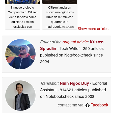
Il nuovo orologio
Citizen lancia un
Campanola di Citizen
nuovo orologio Eco-
viene lanciato come
Drive da 37 mm con
edizione limitata
quadrante in
esclusiva con
madreperla
06/27/2026
Show more articles
quadrante rotante da
452 stelle
07/01/2026
Editor of the
original article
:
Kristen
Spradlin
- Tech Writer
- 250 articles
published on Notebookcheck
since
2024
Translator:
Ninh Ngoc Duy
- Editorial
Assistant
- 814621 articles published
on Notebookcheck
since 2008
contact me via:
Facebook