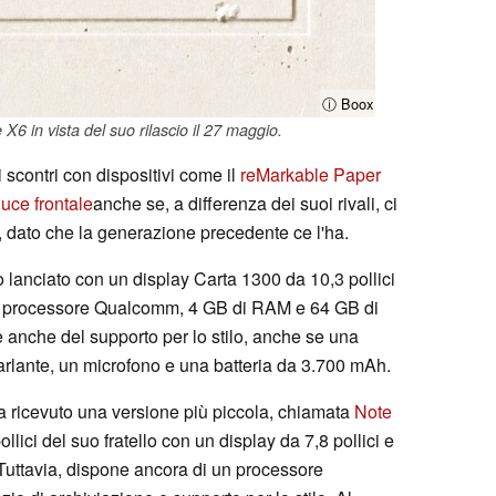
ⓘ Boox
X6 in vista del suo rilascio il 27 maggio.
i scontri con dispositivi come il
reMarkable Paper
uce frontale
anche se, a differenza dei suoi rivali, ci
, dato che la generazione precedente ce l'ha.
 lanciato con un display Carta 1300 da 10,3 pollici
un processore Qualcomm, 4 GB di RAM e 64 GB di
 anche del supporto per lo stilo, anche se una
rlante, un microfono e una batteria da 3.700 mAh.
ha ricevuto una versione più piccola, chiamata
Note
ollici del suo fratello con un display da 7,8 pollici e
Tuttavia, dispone ancora di un processore