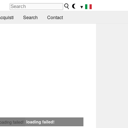
▼
cquisti
Search
Contact
loading failed!
loading failed!