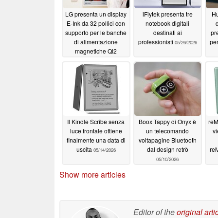
LG presenta un display
iFlytek presenta tre
Hu
E-Ink da 32 pollici con
notebook digitali
d
supporto per le banche
destinati ai
pr
di alimentazione
professionisti
pe
05/26/2026
magnetiche Qi2
06/02/2026
Il Kindle Scribe senza
Boox Tappy di Onyx è
reM
luce frontale ottiene
un telecomando
vi
finalmente una data di
voltapagine Bluetooth
uscita
dal design retrò
re
05/14/2026
05/10/2026
Show more articles
Editor of the
original arti