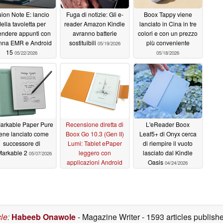
ion Note E: lancio
Fuga di notizie: Gli e-
Boox Tappy viene
ella tavoletta per
reader Amazon Kindle
lanciato in Cina in tre
endere appunti con
avranno batterie
colori e con un prezzo
nna EMR e Android
sostituibili
più conveniente
05/19/2026
15
05/22/2026
05/18/2026
arkable Paper Pure
Recensione diretta di
L'eReader Boox
ene lanciato come
Boox Go 10.3 (Gen II)
Leaf5+ di Onyx cerca
successore di
Lumi: Tablet ePaper
di riempire il vuoto
Markable 2
leggero con
lasciato dal Kindle
05/07/2026
applicazioni Android
Oasis
04/24/2026
05/03/2026
cle
:
Habeeb Onawole
- Magazine Writer
- 1593 articles publis