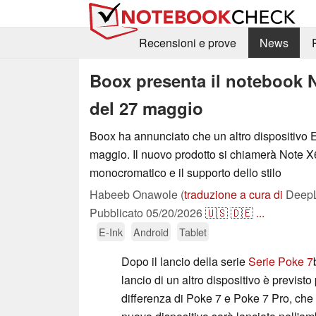
Recensioni e prove
News
Boox presenta il notebook N
del 27 maggio
Boox ha annunciato che un altro dispositivo E
maggio. Il nuovo prodotto si chiamerà Note X
monocromatico e il supporto dello stilo
Habeeb Onawole (
traduzione a cura di
DeepL 
Pubblicato
05/20/2026
🇺🇸
🇩🇪
...
E-Ink
Android
Tablet
Dopo il lancio della serie
Serie Poke 7
lancio di un altro dispositivo è previsto
differenza di Poke 7 e Poke 7 Pro, che