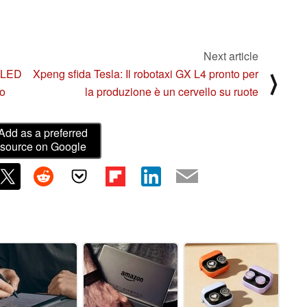
Next article
a LED
Xpeng sfida Tesla: Il robotaxi GX L4 pronto per
⟩
to
la produzione è un cervello su ruote
Add as a preferred
source on Google