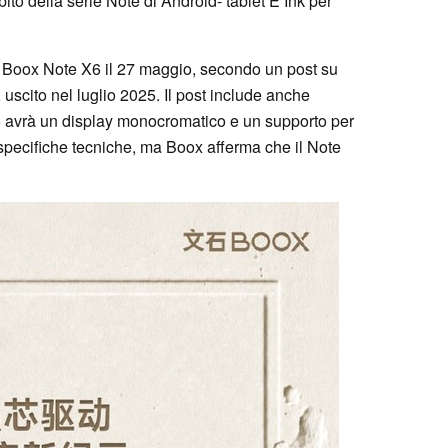
ito della serie Note di Android- tablet E Ink per
e Boox Note X6 il 27 maggio, secondo un post su
uscito nel luglio 2025. Il post include anche
 avrà un display monocromatico e un supporto per
e specifiche tecniche, ma Boox afferma che il Note