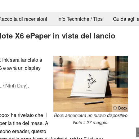
Raccolta di recensioni
Info Techniche / Tips
Guida agli a
ote X6 ePaper in vista del lancio
 Ink sarà lanciato a
6 e avrà un display
/ Ninh Duy),
ⓘ Boox
boox ha rivelato che il
Boox annuncerà un nuovo dispositivo
Note il 27 maggio.
 per la fine del mese. A
 sono ereader, questo