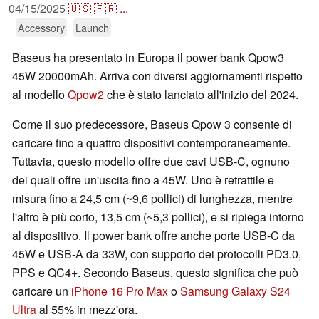
04/15/2025
🇺🇸
🇫🇷
...
Accessory
Launch
Baseus ha presentato in Europa il power bank Qpow3
45W 20000mAh. Arriva con diversi aggiornamenti rispetto
al modello
Qpow2
che è stato lanciato all'inizio del 2024.
Come il suo predecessore, Baseus Qpow 3 consente di
caricare fino a quattro dispositivi contemporaneamente.
Tuttavia, questo modello offre due cavi USB-C, ognuno
dei quali offre un'uscita fino a 45W. Uno è retrattile e
misura fino a 24,5 cm (~9,6 pollici) di lunghezza, mentre
l'altro è più corto, 13,5 cm (~5,3 pollici), e si ripiega intorno
al dispositivo. Il power bank offre anche porte USB-C da
45W e USB-A da 33W, con supporto dei protocolli PD3.0,
PPS e QC4+. Secondo Baseus, questo significa che può
caricare un
iPhone 16 Pro Max
o
Samsung Galaxy S24
Ultra
al 55% in mezz'ora.