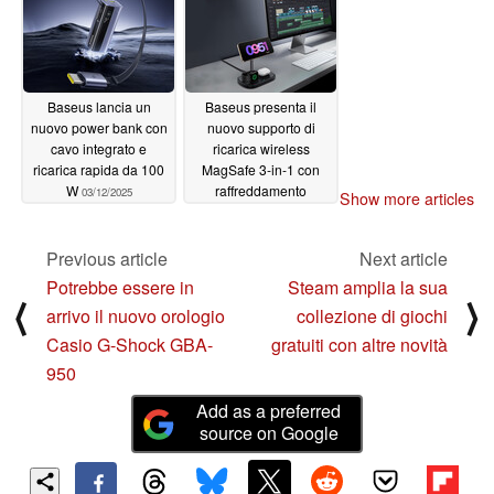
Baseus lancia un
Baseus presenta il
nuovo power bank con
nuovo supporto di
cavo integrato e
ricarica wireless
ricarica rapida da 100
MagSafe 3-in-1 con
W
raffreddamento
03/12/2025
Show more articles
integrato
03/06/2025
Previous article
Next article
Potrebbe essere in
Steam amplia la sua
⟨
⟩
arrivo il nuovo orologio
collezione di giochi
Casio G-Shock GBA-
gratuiti con altre novità
950
Add as a preferred
source on Google