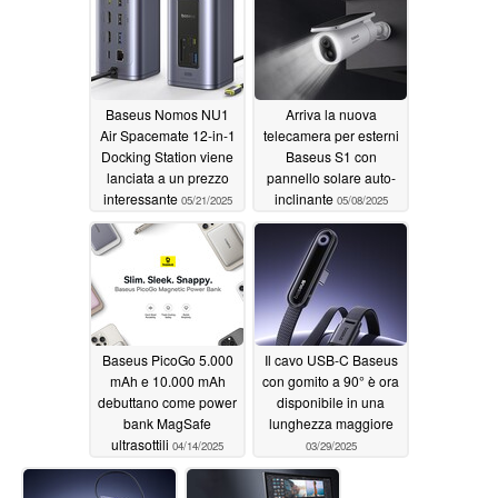
Baseus Nomos NU1
Arriva la nuova
Air Spacemate 12-in-1
telecamera per esterni
Docking Station viene
Baseus S1 con
lanciata a un prezzo
pannello solare auto-
interessante
inclinante
05/21/2025
05/08/2025
Baseus PicoGo 5.000
Il cavo USB-C Baseus
mAh e 10.000 mAh
con gomito a 90° è ora
debuttano come power
disponibile in una
bank MagSafe
lunghezza maggiore
ultrasottili
04/14/2025
03/29/2025