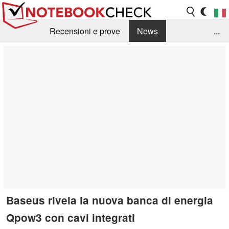
Recensioni e prove
News
...
Raccolta di recensioni
Info Techniche / Tips
Guida agli acquisti
Search
Contact
Baseus rivela la nuova banca di energia
Qpow3 con cavi integrati