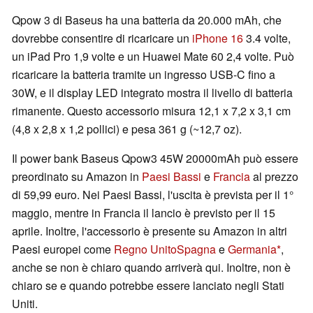
Qpow 3 di Baseus ha una batteria da 20.000 mAh, che
dovrebbe consentire di ricaricare un
iPhone 16
3.4 volte,
un iPad Pro 1,9 volte e un Huawei Mate 60 2,4 volte. Può
ricaricare la batteria tramite un ingresso USB-C fino a
30W, e il display LED integrato mostra il livello di batteria
rimanente. Questo accessorio misura 12,1 x 7,2 x 3,1 cm
(4,8 x 2,8 x 1,2 pollici) e pesa 361 g (~12,7 oz).
Il power bank Baseus Qpow3 45W 20000mAh può essere
preordinato su Amazon in
Paesi Bassi
e
Francia
al prezzo
di 59,99 euro. Nei Paesi Bassi, l'uscita è prevista per il 1°
maggio, mentre in Francia il lancio è previsto per il 15
aprile. Inoltre, l'accessorio è presente su Amazon in altri
Paesi europei come
Regno Unito
Spagna
e
Germania
,
anche se non è chiaro quando arriverà qui. Inoltre, non è
chiaro se e quando potrebbe essere lanciato negli Stati
Uniti.