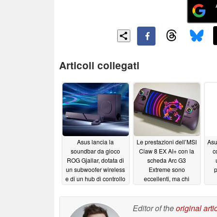
Articoli collegati
Asus lancia la
Le prestazioni dell’MSI
Asu
soundbar da gioco
Claw 8 EX AI+ con la
c
ROG Gjallar, dotata di
scheda Arc G3
un subwoofer wireless
Extreme sono
p
e di un hub di controllo
eccellenti, ma chi
audio
vorrebbe spendere
07/10/2026
1799 dollari per un
dispositivo portatile?
Editor of the
original arti
07/06/2026