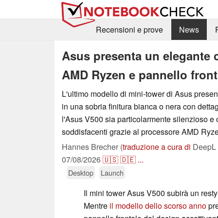
Recensioni e prove
News
Asus presenta un elegante 
AMD Ryzen e pannello fronta
L'ultimo modello di mini-tower di Asus presen
in una sobria finitura bianca o nera con dettag
l'Asus V500 sia particolarmente silenzioso e o
soddisfacenti grazie al processore AMD Ryz
Hannes Brecher (
traduzione a cura di
DeepL /
07/08/2026
🇺🇸
🇩🇪
...
Desktop
Launch
Il mini tower Asus V500 subirà un rest
Mentre
il modello dello scorso anno
pre