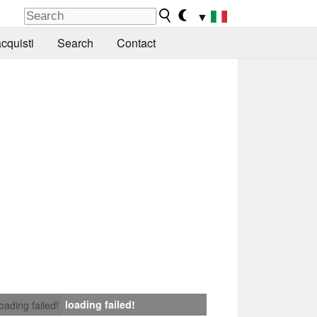
▼
cquisti
Search
Contact
loading failed!
loading failed!