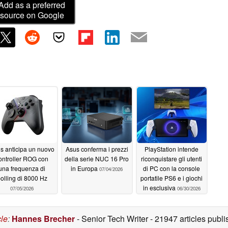
Add as a preferred
source on Google
s anticipa un nuovo
Asus conferma i prezzi
PlayStation intende
ontroller ROG con
della serie NUC 16 Pro
riconquistare gli utenti
una frequenza di
in Europa
di PC con la console
07/04/2026
olling di 8000 Hz
portatile PS6 e i giochi
in esclusiva
07/05/2026
06/30/2026
cle
:
Hannes Brecher
- Senior Tech Writer
- 21947 articles pub