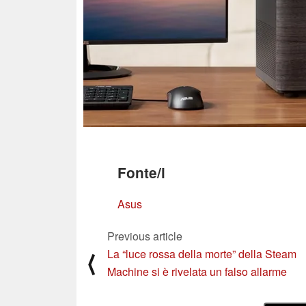
Fonte/i
Asus
Previous article
La “luce rossa della morte” della Steam
⟨
Machine si è rivelata un falso allarme