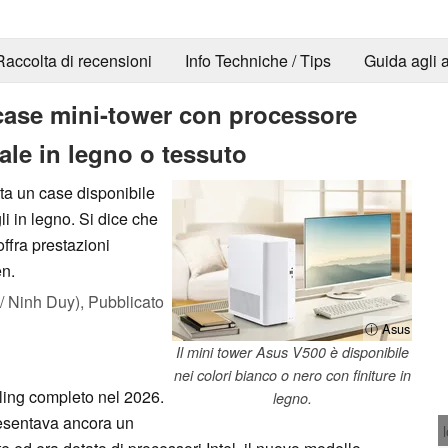
Raccolta di recensioni
Info Techniche / Tips
Guida agli a
case mini-tower con processore
le in legno o tessuto
ta un case disponibile
li in legno. Si dice che
ffra prestazioni
en.
 Ninh Duy),
Pubblicato
ⓘ Asus
Il mini tower Asus V500 è disponibile
nei colori bianco o nero con finiture in
yling completo nel 2026.
legno.
sentava ancora un