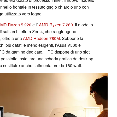
e ed era dotato di processori Intel, il nuovo modello
pannello frontale in tessuto grigio chiaro o uno con
a utilizzato vero legno.
MD Ryzen 5 220
e l’
AMD Ryzen 7 260
. Il modello
ti sull’architettura Zen 4, che raggiungono
, oltre a una
AMD Radeon 780M
. Sebbene la
chi più datati e meno esigenti, l’Asus V500 è
C da gaming dedicato. Il PC dispone di uno slot
e possibile installare una scheda grafica da desktop.
o sostituire anche l’alimentatore da 180 watt.