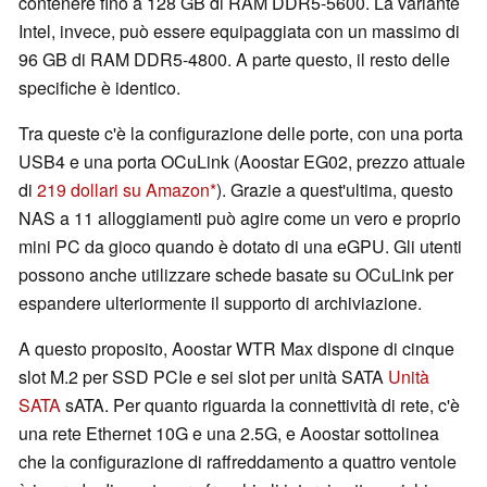
contenere fino a 128 GB di RAM DDR5-5600. La variante
Intel, invece, può essere equipaggiata con un massimo di
96 GB di RAM DDR5-4800. A parte questo, il resto delle
specifiche è identico.
Tra queste c'è la configurazione delle porte, con una porta
USB4 e una porta OCuLink (Aoostar EG02, prezzo attuale
di
219 dollari su Amazon
). Grazie a quest'ultima, questo
NAS a 11 alloggiamenti può agire come un vero e proprio
mini PC da gioco quando è dotato di una eGPU. Gli utenti
possono anche utilizzare schede basate su OCuLink per
espandere ulteriormente il supporto di archiviazione.
A questo proposito, Aoostar WTR Max dispone di cinque
slot M.2 per SSD PCIe e sei slot per unità SATA
Unità
SATA
sATA. Per quanto riguarda la connettività di rete, c'è
una rete Ethernet 10G e una 2.5G, e Aoostar sottolinea
che la configurazione di raffreddamento a quattro ventole