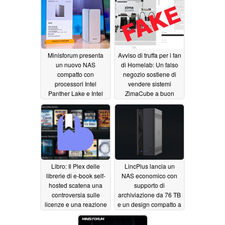
Minisforum presenta
Avviso di truffa per i fan
un nuovo NAS
di Homelab: Un falso
compatto con
negozio sostiene di
processori Intel
vendere sistemi
Panther Lake e Intel
ZimaCube a buon
Wildcat Lake
mercato
05/09/2026
05/07/2026
Libro: Il Plex delle
LincPlus lancia un
librerie di e-book self-
NAS economico con
hosted scatena una
supporto di
controversia sulle
archiviazione da 76 TB
licenze e una reazione
e un design compatto a
della comunità
4 alloggiamenti
05/02/2026
04/25/2026