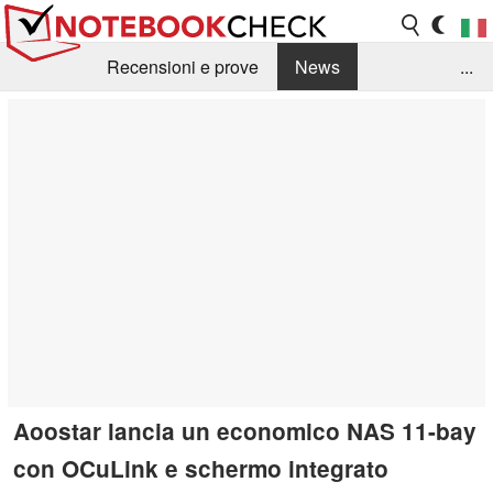
Recensioni e prove
News
...
Raccolta di recensioni
Info Techniche / Tips
Guida agli acquisti
Search
Contact
Aoostar lancia un economico NAS 11-bay
con OCuLink e schermo integrato