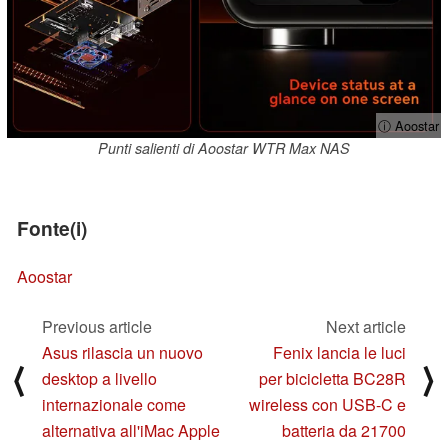
ⓘ Aoostar
Punti salienti di Aoostar WTR Max NAS
Fonte(i)
Aoostar
Previous article
Next article
Asus rilascia un nuovo
Fenix lancia le luci
⟨
⟩
desktop a livello
per bicicletta BC28R
internazionale come
wireless con USB-C e
alternativa all'iMac Apple
batteria da 21700