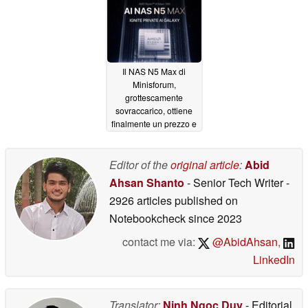
Il NAS N5 Max di
Minisforum,
grottescamente
sovraccarico, ottiene
finalmente un prezzo e
una data di uscita
04/21/2026
Editor of the
original article
:
Abid
Ahsan Shanto
- Senior Tech Writer
-
2926 articles published on
Notebookcheck
since 2023
contact me via:
@AbidAhsan
,
LinkedIn
Translator:
Ninh Ngoc Duy
- Editorial