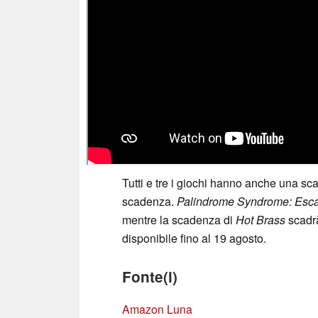
Tutti e tre i giochi hanno anche una s
scadenza.
Palindrome Syndrome: Es
mentre la scadenza di
Hot Brass
scadrà
disponibile fino al 19 agosto.
Fonte(i)
Amazon Luna