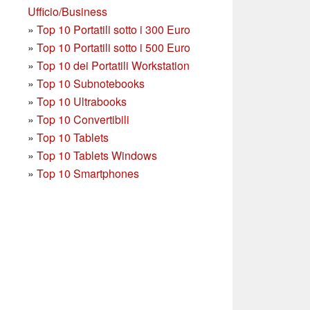
Ufficio/Business
»
T
op 10 Portatili sotto i 300 Euro
»
Top 10 Portatili sotto i 500 Euro
»
Top 10 dei Portatili Workstation
»
Top 10 Subnotebooks
»
Top 10 Ultrabooks
»
Top 10 Convertibili
»
Top 10 Tablets
»
Top 10 Tablets Windows
»
Top 10 Smartphones