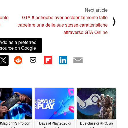
Next article
mente
GTA 6 potrebbe aver accidentalmente fatto
⟩
u
trapelare una delle sue stesse caratteristiche
attraverso GTA Online
Add as a preferred
source on Google
Magic 11S Pro con
I Days of Play 2026 di
Due classici RPG, un