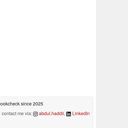
ebookcheck
since 2025
contact me via:
abdul.haddii
,
LinkedIn