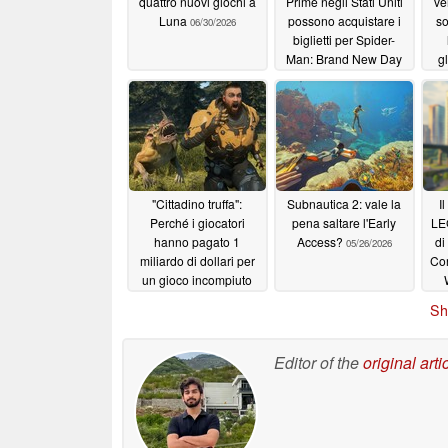
quattro nuovi giochi a
Prime negli Stati Uniti
ve
Luna
possono acquistare i
so
06/30/2026
biglietti per Spider-
Man: Brand New Day
g
con due giorni di
8
anticipo
06/02/2026
"Cittadino truffa":
Subnautica 2: vale la
I
Perché i giocatori
pena saltare l'Early
LE
hanno pagato 1
Access?
di
05/26/2026
miliardo di dollari per
Cor
un gioco incompiuto
05/26/2026
Sh
Editor of the
original arti