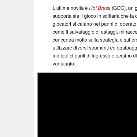
L'ultima novità è
Hot Brass
(GOG), un gi
supporta sia il gioco in solitaria che la 
giocatori si calano nei panni di operat
come il salvataggio di ostaggi, minacce
concentra molto sulla strategia e sul p
utilizzare diversi strumenti ed equipagg
molteplici punti di ingresso e persino d
vantaggio.