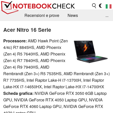
Recensioni e prove
News
...
Raccolta di recensioni
Info Techniche / Tips
Acer Nitro 16 Serie
Guida agli acquisti
Search
Contact
Processore:
AMD Hawk Point (Zen
4/4c) R7 8845HS, AMD Phoenix
(Zen 4) R5 7640HS, AMD Phoenix
(Zen 4) R7 7840HS, AMD Phoenix
(Zen 4) R9 7940HS, AMD
Rembrandt (Zen 3+) R5 7535HS, AMD Rembrandt (Zen 3+)
R7 7735HS, Intel Raptor Lake-H i7-13700H, Intel Raptor
Lake-HX i7-14650HX, Intel Raptor Lake-HX i7-14700HX
Scheda grafica:
NVIDIA GeForce RTX 3050 6GB Laptop
GPU, NVIDIA GeForce RTX 4050 Laptop GPU, NVIDIA
GeForce RTX 4060 Laptop GPU, NVIDIA GeForce RTX
4070 Laptop GPU