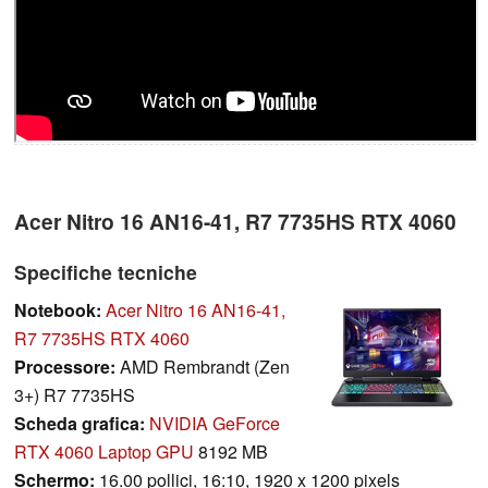
Acer Nitro 16 AN16-41, R7 7735HS RTX 4060
Specifiche tecniche
Notebook:
Acer Nitro 16 AN16-41,
R7 7735HS RTX 4060
Processore:
AMD Rembrandt (Zen
3+) R7 7735HS
Scheda grafica:
NVIDIA GeForce
RTX 4060 Laptop GPU
8192 MB
Schermo:
16.00 pollici, 16:10, 1920 x 1200 pixels