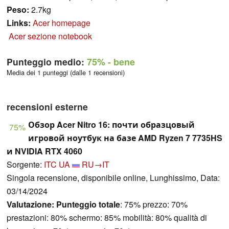
Peso:
2.7kg
Links:
Acer homepage
Acer sezione notebook
Punteggio medio:
75%
- bene
Media dei 1 punteggi (dalle 1 recensioni)
recensioni esterne
Обзор Acer Nitro 16: почти образцовый
75%
игровой ноутбук на базе AMD Ryzen 7 7735HS
и NVIDIA RTX 4060
Sorgente:
ITC UA
RU→IT
Singola recensione, disponibile online, Lunghissimo, Data:
03/14/2024
Valutazione:
Punteggio totale
: 75% prezzo: 70%
prestazioni: 80% schermo: 85% mobilità: 80% qualità di