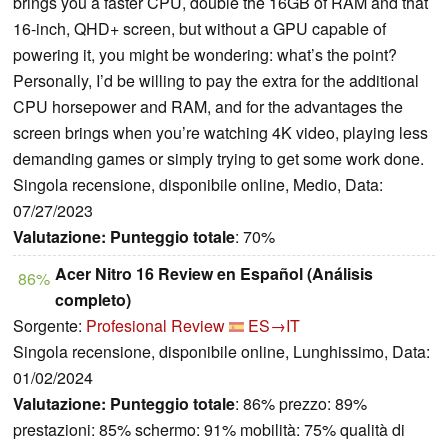
brings you a faster CPU, double the 16GB of RAM and that
16-inch, QHD+ screen, but without a GPU capable of
powering it, you might be wondering: what’s the point?
Personally, I’d be willing to pay the extra for the additional
CPU horsepower and RAM, and for the advantages the
screen brings when you’re watching 4K video, playing less
demanding games or simply trying to get some work done.
Singola recensione, disponibile online, Medio, Data:
07/27/2023
Valutazione:
Punteggio totale
: 70%
Acer Nitro 16 Review en Español (Análisis
86%
completo)
Sorgente:
Profesional Review
ES→IT
Singola recensione, disponibile online, Lunghissimo, Data:
01/02/2024
Valutazione:
Punteggio totale
: 86% prezzo: 89%
prestazioni: 85% schermo: 91% mobilità: 75% qualità di