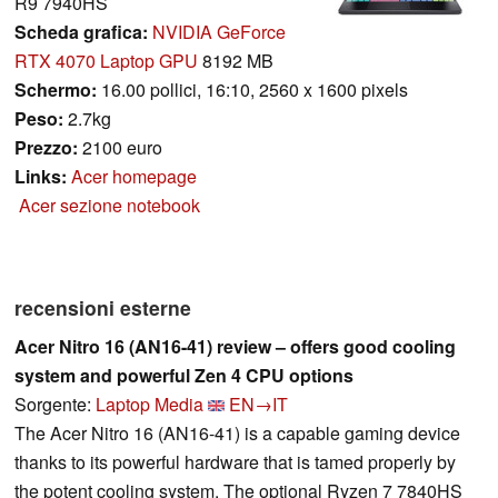
R9 7940HS
Scheda grafica:
NVIDIA GeForce
RTX 4070 Laptop GPU
8192 MB
Schermo:
16.00 pollici, 16:10, 2560 x 1600 pixels
Peso:
2.7kg
Prezzo:
2100 euro
Links:
Acer homepage
Acer sezione notebook
recensioni esterne
Acer Nitro 16 (AN16-41) review – offers good cooling
system and powerful Zen 4 CPU options
Sorgente:
Laptop Media
EN→IT
The Acer Nitro 16 (AN16-41) is a capable gaming device
thanks to its powerful hardware that is tamed properly by
the potent cooling system. The optional Ryzen 7 7840HS