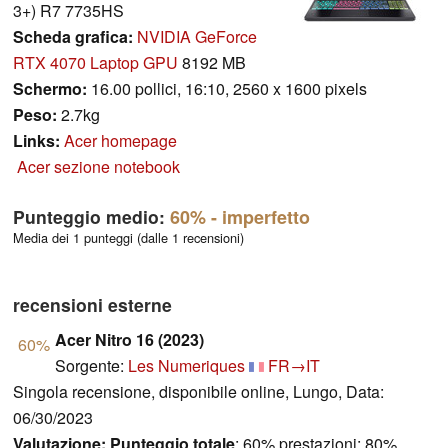
3+) R7 7735HS
Scheda grafica:
NVIDIA GeForce
RTX 4070 Laptop GPU
8192 MB
Schermo:
16.00 pollici, 16:10, 2560 x 1600 pixels
Peso:
2.7kg
Links:
Acer homepage
Acer sezione notebook
Punteggio medio:
60%
- imperfetto
Media dei 1 punteggi (dalle 1 recensioni)
recensioni esterne
Acer Nitro 16 (2023)
60%
Sorgente:
Les Numeriques
FR→IT
Singola recensione, disponibile online, Lungo, Data:
06/30/2023
Valutazione:
Punteggio totale
: 60% prestazioni: 80%