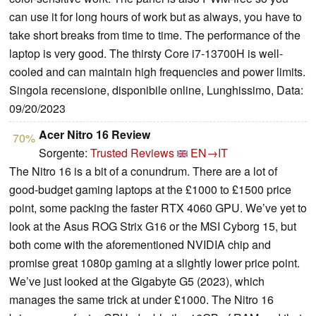
can use it for long hours of work but as always, you have to
take short breaks from time to time. The performance of the
laptop is very good. The thirsty Core i7-13700H is well-
cooled and can maintain high frequencies and power limits.
Singola recensione, disponibile online, Lunghissimo, Data:
09/20/2023
Acer Nitro 16 Review
70%
Sorgente:
Trusted Reviews
EN→IT
The Nitro 16 is a bit of a conundrum. There are a lot of
good-budget gaming laptops at the £1000 to £1500 price
point, some packing the faster RTX 4060 GPU. We’ve yet to
look at the Asus ROG Strix G16 or the MSI Cyborg 15, but
both come with the aforementioned NVIDIA chip and
promise great 1080p gaming at a slightly lower price point.
We’ve just looked at the Gigabyte G5 (2023), which
manages the same trick at under £1000. The Nitro 16