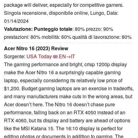
package will deliver, especially for competitive gamers.
Singola recensione, disponibile online, Lungo, Data:
01/14/2024
Valutazione:
Punteggio totale
: 80% prezzo: 90%
prestazioni: 80% mobilità: 60% qualità di lavorazione: 80%
Acer Nitro 16 (2023) Review
Sorgente:
USA Today
EN→IT
The gaming performance and bright, crisp 1200p display
make the Acer Nitro 16 a surprisingly capable gaming
laptop, especially considering its relatively low price of
$1,200. Budget gaming laptops are an exercise in tradeoffs,
and many manufacturers make cuts in the wrong areas, but
Acer doesn’t here. The Nitro 16 doesn’t chase pure
performance, falling back on an RTX 4050 instead of an
RTX 4060, but its display and battery are ahead of options
like the MSI Katana 15. The 16:10 display is perfect for
editing photos or documents in addition to gaming. The