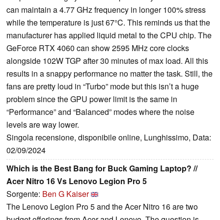
can maintain a 4.77 GHz frequency in longer 100% stress
while the temperature is just 67°C. This reminds us that the
manufacturer has applied liquid metal to the CPU chip. The
GeForce RTX 4060 can show 2595 MHz core clocks
alongside 102W TGP after 30 minutes of max load. All this
results in a snappy performance no matter the task. Still, the
fans are pretty loud in “Turbo” mode but this isn’t a huge
problem since the GPU power limit is the same in
“Performance” and “Balanced” modes where the noise
levels are way lower.
Singola recensione, disponibile online, Lunghissimo, Data:
02/09/2024
Which is the Best Bang for Buck Gaming Laptop? //
Acer Nitro 16 Vs Lenovo Legion Pro 5
Sorgente:
Ben G Kaiser
The Lenovo Legion Pro 5 and the Acer Nitro 16 are two
budget offerings from Acer and Lenovo. The question is