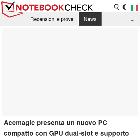
Recensioni e prove
News
...
Raccolta di recensioni
Info Techniche / Tips
Guida agli acquisti
Search
Contact
Acemagic presenta un nuovo PC
compatto con GPU dual-slot e supporto