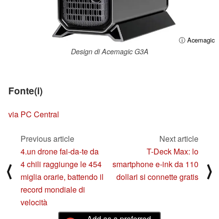
ⓘ Acemagic
Design di Acemagic G3A
Fonte(i)
via PC Central
Previous article
Next article
4.un drone fai-da-te da
T-Deck Max: lo
4 chili raggiunge le 454
smartphone e-ink da 110
⟨
⟩
miglia orarie, battendo il
dollari si connette gratis
record mondiale di
velocità
Add as a preferred