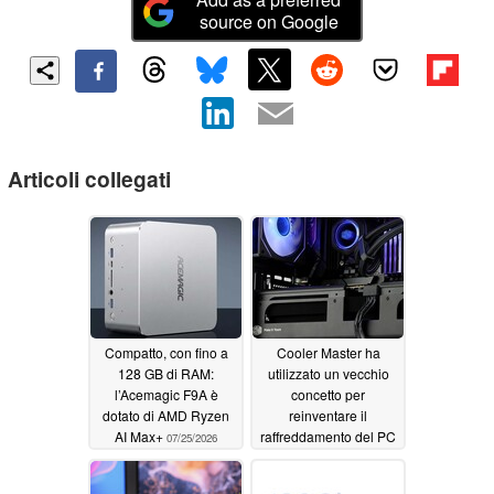
source on Google
Articoli collegati
Compatto, con fino a
Cooler Master ha
128 GB di RAM:
utilizzato un vecchio
l’Acemagic F9A è
concetto per
dotato di AMD Ryzen
reinventare il
AI Max+
raffreddamento del PC
07/25/2026
06/04/2026