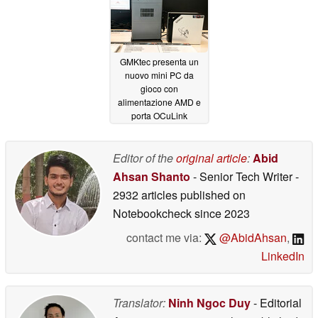
GMKtec presenta un
nuovo mini PC da
gioco con
alimentazione AMD e
porta OCuLink
05/20/2026
Editor of the
original article
:
Abid
Ahsan Shanto
- Senior Tech Writer
-
2932 articles published on
Notebookcheck
since 2023
contact me via:
@AbidAhsan
,
LinkedIn
Translator:
Ninh Ngoc Duy
- Editorial