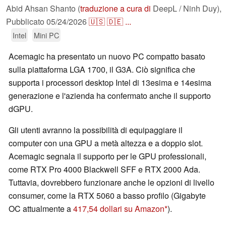
Abid Ahsan Shanto (
traduzione a cura di
DeepL / Ninh Duy),
Pubblicato
05/24/2026
🇺🇸
🇩🇪
...
Intel
Mini PC
Acemagic ha presentato un nuovo PC compatto basato
sulla piattaforma LGA 1700, il G3A. Ciò significa che
supporta i processori desktop Intel di 13esima e 14esima
generazione e l'azienda ha confermato anche il supporto
dGPU.
Gli utenti avranno la possibilità di equipaggiare il
computer con una GPU a metà altezza e a doppio slot.
Acemagic segnala il supporto per le GPU professionali,
come RTX Pro 4000 Blackwell SFF e RTX 2000 Ada.
Tuttavia, dovrebbero funzionare anche le opzioni di livello
consumer, come la RTX 5060 a basso profilo (Gigabyte
OC attualmente a
417,54 dollari su Amazon
).