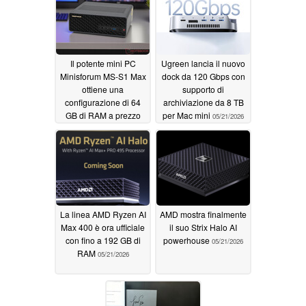
Il potente mini PC
Ugreen lancia il nuovo
Minisforum MS-S1 Max
dock da 120 Gbps con
ottiene una
supporto di
configurazione di 64
archiviazione da 8 TB
GB di RAM a prezzo
per Mac mini
05/21/2026
ridotto
05/22/2026
La linea AMD Ryzen AI
AMD mostra finalmente
Max 400 è ora ufficiale
il suo Strix Halo AI
con fino a 192 GB di
powerhouse
05/21/2026
RAM
05/21/2026