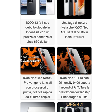
iQOO 13 fa il suo
Una fuga di notizie
debutto globale in
rivela che iQOO Neo
Indonesia con un
10R sarà lanciato in
prezzo di partenza di
India
12/02/2024
circa 630 dollari
12/02/2024
iQoo Neo10 e Neo10
iQoo Neo 10 Pro con
Pro vengono lanciati
Dimensity 9400 supera
con processori di
i record di AnTuTu e le
punta, ricarica rapida
prestazioni dei flagship
da 120W e chip di
Snapdragon 8 Elite
upscaling grafico
11/26/2024
11/30/2024