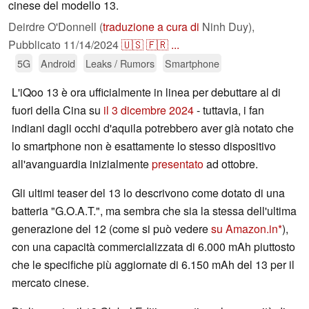
cinese del modello 13.
Deirdre O'Donnell (
traduzione a cura di
Ninh Duy),
Pubblicato
11/14/2024
🇺🇸
🇫🇷
...
5G
Android
Leaks / Rumors
Smartphone
L'iQoo 13 è ora ufficialmente in linea per debuttare al di
fuori della Cina su
il 3 dicembre 2024
- tuttavia, i fan
indiani dagli occhi d'aquila potrebbero aver già notato che
lo smartphone non è esattamente lo stesso dispositivo
all'avanguardia inizialmente
presentato
ad ottobre.
Gli ultimi teaser del 13 lo descrivono come dotato di una
batteria "G.O.A.T.", ma sembra che sia la stessa dell'ultima
generazione del 12 (come si può vedere
su Amazon.in
),
con una capacità commercializzata di 6.000 mAh piuttosto
che le specifiche più aggiornate di 6.150 mAh del 13 per il
mercato cinese.