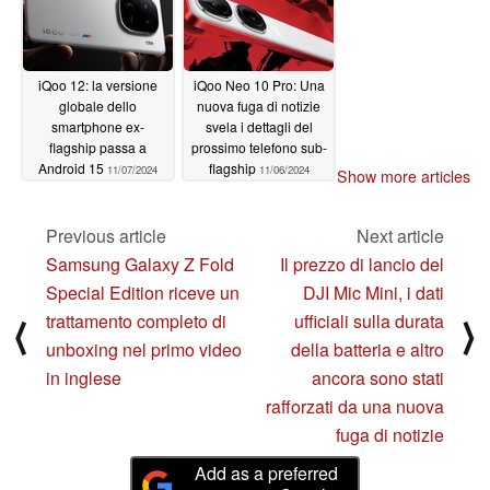
iQoo 12: la versione
iQoo Neo 10 Pro: Una
globale dello
nuova fuga di notizie
smartphone ex-
svela i dettagli del
flagship passa a
prossimo telefono sub-
Android 15
flagship
11/07/2024
11/06/2024
Show more articles
Previous article
Next article
Samsung Galaxy Z Fold
Il prezzo di lancio del
Special Edition riceve un
DJI Mic Mini, i dati
trattamento completo di
ufficiali sulla durata
⟨
⟩
unboxing nel primo video
della batteria e altro
in inglese
ancora sono stati
rafforzati da una nuova
fuga di notizie
Add as a preferred