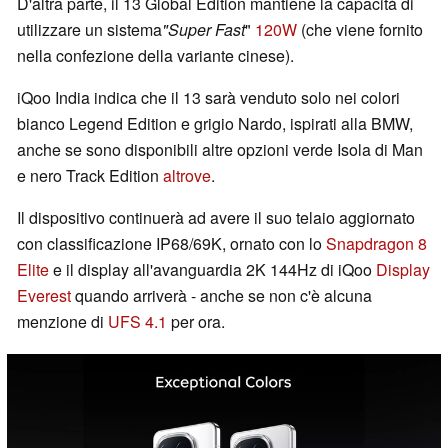
D'altra parte, il 13 Global Edition mantiene la capacità di
utilizzare un sistema
"Super Fast
"
120W
(che viene fornito
nella confezione della variante cinese).
iQoo India indica che il 13 sarà venduto solo nei colori
bianco Legend Edition e grigio Nardo, ispirati alla BMW,
anche se sono disponibili altre opzioni verde Isola di Man
e nero Track Edition
altrove
.
Il dispositivo continuerà ad avere il suo telaio aggiornato
con classificazione IP68/69K, ornato con lo
Snapdragon 8
Elite
e il display all'avanguardia 2K 144Hz di iQoo
Display
Everest
quando arriverà - anche se non c'è alcuna
menzione di
UFS 4.1
per ora.