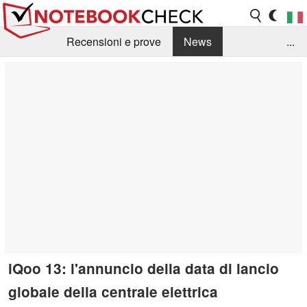
Recensioni e prove
News
...
Raccolta di recensioni
Info Techniche / Tips
Guida agli acquisti
Search
Contact
iQoo 13: l'annuncio della data di lancio
globale della centrale elettrica