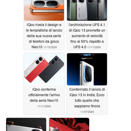
iQoo rivela il design e
l'archiviazione UFS 4.1
le tempistiche di lancio
di iQoo 13 promette un
della sua nuova serie
aumento di velocità
di telefoni da gioco
fino al 50% rispetto a
Neo10
UFS 4.0
11/15/2024
11/11/2024
iQoo conferma
Confermato il lancio di
ufficialmente l'arrivo
iQoo 13 in India: Ecco
della serie Neo10
tutto quello che
sappiamo finora
11/11/2024
11/07/2024