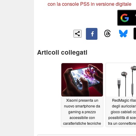
con la console PS5 in versione digitale
Articoli collegati
Xiaomi presenta un
RedMagic rila
nuovo smartphone da
degli auricolar
gaming a prezzo
gioco cablati c
accessibile con
possibilità di sce
caratteristiche tecniche
tra un connettor
orientate alle
C o da 3,5 
prestazioni
06/25/2026
06/08/2026