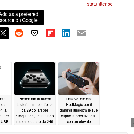
statunitense
Add as a preferred
source on Google
scia
Presentata la nuova
Il nuovo telefono
i da
tastiera mini-controller
RedMagic per il
on la
da 29 dollari per
gaming dimostra le sue
gliere
Sidephone, un telefono
capacità prestazionali
e USB-
muto modulare da 249
con un elevato
mm
dollari
punteggio AnTuTu
06/02/2026
05/21/2026