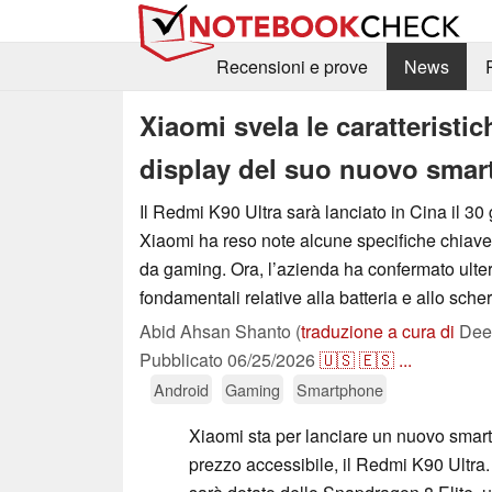
Recensioni e prove
News
Xiaomi svela le caratteristich
display del suo nuovo sma
Il Redmi K90 Ultra sarà lanciato in Cina il 30
Xiaomi ha reso note alcune specifiche chiav
da gaming. Ora, l’azienda ha confermato ulter
fondamentali relative alla batteria e allo sche
Abid Ahsan Shanto (
traduzione a cura di
Deep
Pubblicato
06/25/2026
🇺🇸
🇪🇸
...
Android
Gaming
Smartphone
Xiaomi sta per lanciare un nuovo sma
prezzo accessibile, il Redmi K90 Ultra