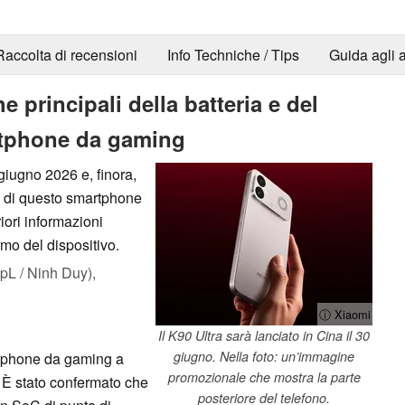
Raccolta di recensioni
Info Techniche / Tips
Guida agli a
e principali della batteria e del
rtphone da gaming
 giugno 2026 e, finora,
e di questo smartphone
iori informazioni
rmo del dispositivo.
L / Ninh Duy),
ⓘ Xiaomi
Il K90 Ultra sarà lanciato in Cina il 30
giugno. Nella foto: un’immagine
rtphone da gaming a
promozionale che mostra la parte
. È stato confermato che
posteriore del telefono.