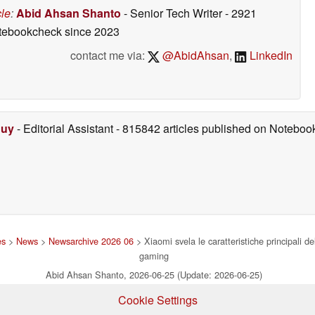
cle
:
Abid Ahsan Shanto
- Senior Tech Writer
- 2921
otebookcheck
since 2023
contact me via:
@AbidAhsan
,
LinkedIn
Duy
- Editorial Assistant
- 815842 articles published on Notebo
es
>
News
>
Newsarchive 2026 06
> Xiaomi svela le caratteristiche principali d
gaming
Abid Ahsan Shanto, 2026-06-25 (Update: 2026-06-25)
Cookie Settings