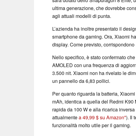
sarà dotato dello Snapdragon 8 Elite, 
ultima generazione, che dovrebbe conse
agli attuali modelli di punta.
L’azienda ha inoltre presentato il desi
smartphone da gaming. Ora, Xiaomi ha con
display. Come previsto, corrispondono 
Nello specifico, è stato confermato che
AMOLED con una frequenza di aggiorn
3.500 nit. Xiaomi non ha rivelato le dim
un pannello da 6,83 pollici.
Per quanto riguarda la batteria, Xiaom
mAh, identica a quella del Redmi K90 Ma
rapida da 100 W e alla ricarica inver
attualmente
a 49,99 $ su Amazon
). I
funzionalità molto utile per il gaming.