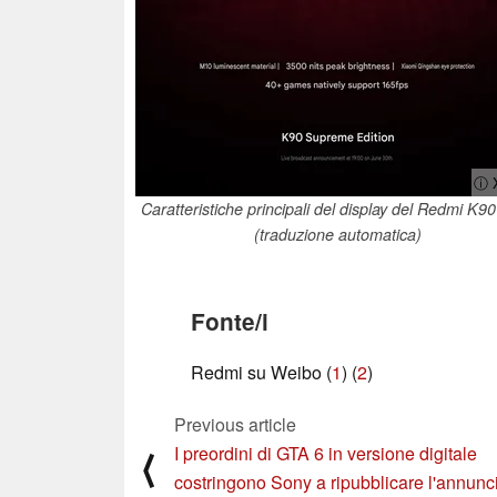
ⓘ 
Caratteristiche principali del display del Redmi K90
(traduzione automatica)
Fonte/i
Redmi su Weibo (
1
) (
2
)
Previous article
I preordini di GTA 6 in versione digitale
⟨
costringono Sony a ripubblicare l'annunc