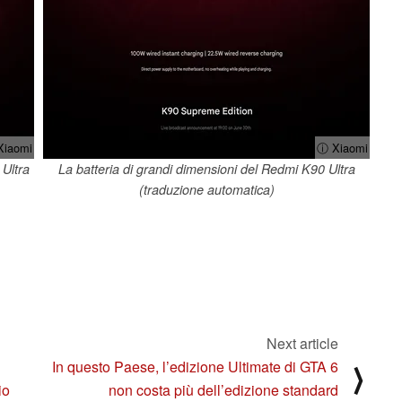
Xiaomi
ⓘ Xiaomi
 Ultra
La batteria di grandi dimensioni del Redmi K90 Ultra
(traduzione automatica)
Next article
In questo Paese, l’edizione Ultimate di GTA 6
⟩
io
non costa più dell’edizione standard