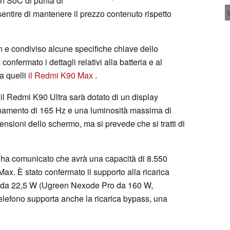
un SoC di punta di
ntire di mantenere il prezzo contenuto rispetto
gn e condiviso alcune specifiche chiave dello
fermato i dettagli relativi alla batteria e al
a quelli
il Redmi K90 Max
.
 il Redmi K90 Ultra sarà dotato di un display
amento di 165 Hz e una luminosità massima di
ensioni dello schermo, ma si prevede che si tratti di
i ha comunicato che avrà una capacità di 8.550
x. È stato confermato il supporto alla ricarica
sa da 22,5 W (Ugreen Nexode Pro da 160 W,
l telefono supporta anche la ricarica bypass, una