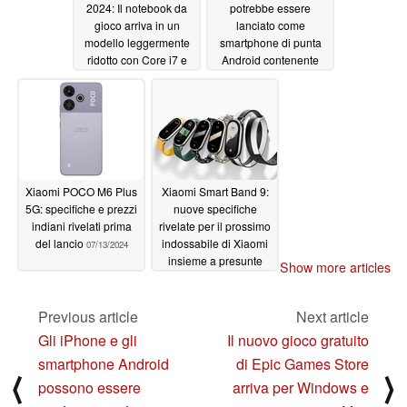
2024: Il notebook da
potrebbe essere
gioco arriva in un
lanciato come
modello leggermente
smartphone di punta
ridotto con Core i7 e
Android contenente
RTX 4060 a un prezzo
fino a cinque diversi
inferiore
chip
07/15/2024
07/14/2024
Xiaomi POCO M6 Plus
Xiaomi Smart Band 9:
5G: specifiche e prezzi
nuove specifiche
indiani rivelati prima
rivelate per il prossimo
del lancio
indossabile di Xiaomi
07/13/2024
insieme a presunte
Show more articles
immagini rendering
07/12/2024
Previous article
Next article
Gli iPhone e gli
Il nuovo gioco gratuito
smartphone Android
di Epic Games Store
⟨
⟩
possono essere
arriva per Windows e