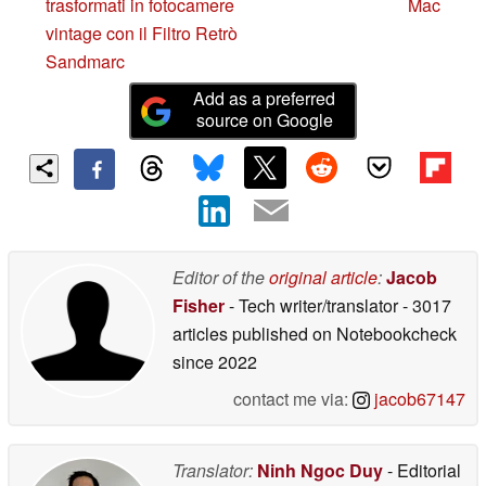
trasformati in fotocamere
Mac
vintage con il Filtro Retrò
Sandmarc
Add as a preferred
source on Google
Editor of the
original article
:
Jacob
Fisher
- Tech writer/translator
- 3017
articles published on Notebookcheck
since 2022
contact me via:
jacob67147
Translator:
Ninh Ngoc Duy
- Editorial