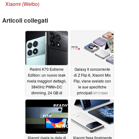
Xiaomi (Weibo)
Articoli collegati
Redmi K70 Extreme
Galaxy Il concorrente
Edition: un nuovo leak
di Z Flip 6, Xiaomi Mix
rivela maggiori dettagli,
Flip, viene svelato con
3840Hz PWM+DC
le sue specifiche
dimming, 24 GB di
principali
07/17/2024
RAM e altro ancora
07/19/2024
Xiaomi rivela la data di
Xiaomi fissa finalmente