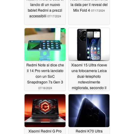
lancio di un nuovo
la data per il reveal del
tablet Redmi a prezzi
Mix Fold 4
07/17/2024
accessibili
07/17/2024
Redmi Note si dice che
Xiaomi 15 Ultra riceve
il 14 Pro verrà lanciato
una fotocamera Leica
con un SoC
dual-telephoto
Snapdragon 7s Gen 3
notevolmente
migliorata, secondo il
07/16/2024
leaker
07/15/2024
Xiaomi Redmi G Pro
Redmi K70 Ultra