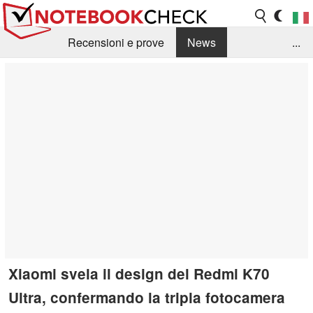
Recensioni e prove
News
...
Raccolta di recensioni
Info Techniche / Tips
Guida agli acquisti
Search
Contact
Xiaomi svela il design del Redmi K70
Ultra, confermando la tripla fotocamera