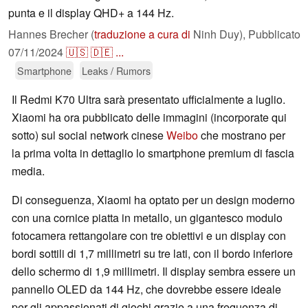
punta e il display QHD+ a 144 Hz.
Hannes Brecher (
traduzione a cura di
Ninh Duy),
Pubblicato
07/11/2024
🇺🇸
🇩🇪
...
Smartphone
Leaks / Rumors
Il Redmi K70 Ultra sarà presentato ufficialmente a luglio.
Xiaomi ha ora pubblicato delle immagini (incorporate qui
sotto) sul social network cinese
Weibo
che mostrano per
la prima volta in dettaglio lo smartphone premium di fascia
media.
Di conseguenza, Xiaomi ha optato per un design moderno
con una cornice piatta in metallo, un gigantesco modulo
fotocamera rettangolare con tre obiettivi e un display con
bordi sottili di 1,7 millimetri su tre lati, con il bordo inferiore
dello schermo di 1,9 millimetri. Il display sembra essere un
pannello OLED da 144 Hz, che dovrebbe essere ideale
per gli appassionati di giochi grazie a una frequenza di