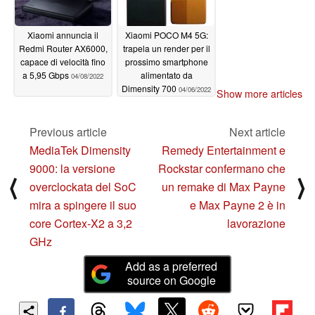
Xiaomi annuncia il
Xiaomi POCO M4 5G:
Redmi Router AX6000,
trapela un render per il
capace di velocità fino
prossimo smartphone
a 5,95 Gbps
alimentato da
04/08/2022
Dimensity 700
04/06/2022
Show more articles
Previous article
Next article
MediaTek Dimensity
Remedy Entertainment e
9000: la versione
Rockstar confermano che
⟨
⟩
overclockata del SoC
un remake di Max Payne
mira a spingere il suo
e Max Payne 2 è in
core Cortex-X2 a 3,2
lavorazione
GHz
Add as a preferred
source on Google