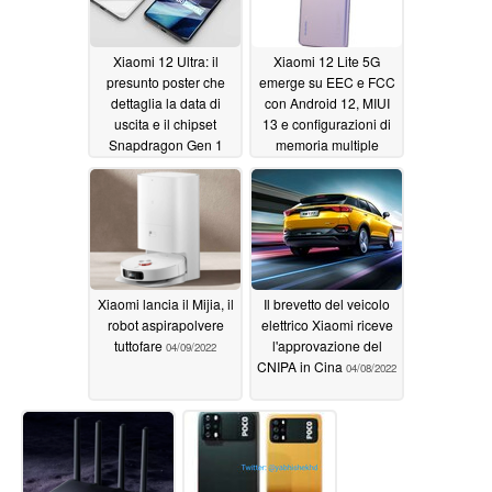
Xiaomi 12 Ultra: il
Xiaomi 12 Lite 5G
presunto poster che
emerge su EEC e FCC
dettaglia la data di
con Android 12, MIUI
uscita e il chipset
13 e configurazioni di
Snapdragon Gen 1
memoria multiple
Plus viene sfatato
04/09/2022
04/09/2022
Xiaomi lancia il Mijia, il
Il brevetto del veicolo
robot aspirapolvere
elettrico Xiaomi riceve
tuttofare
l'approvazione del
04/09/2022
CNIPA in Cina
04/08/2022