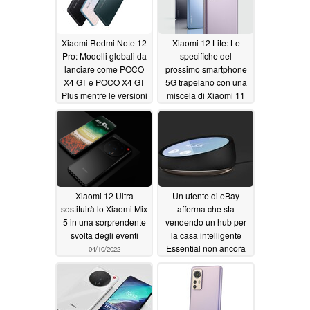
Xiaomi Redmi Note 12
Xiaomi 12 Lite: Le
Pro: Modelli globali da
specifiche del
lanciare come POCO
prossimo smartphone
X4 GT e POCO X4 GT
5G trapelano con una
Plus mentre le versioni
miscela di Xiaomi 11
cinesi si fermano dal
Lite 5G NE e Xiaomi
MIIT
12X hardware
04/12/2022
04/12/2022
Xiaomi 12 Ultra
Un utente di eBay
sostituirà lo Xiaomi Mix
afferma che sta
5 in una sorprendente
vendendo un hub per
svolta degli eventi
la casa intelligente
Essential non ancora
04/10/2022
rilasciato
04/09/2022