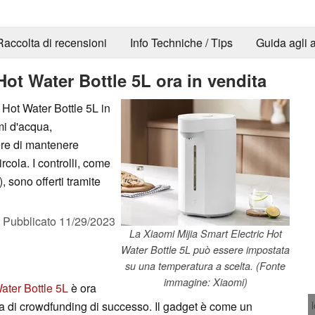
Raccolta di recensioni
Info Techniche / Tips
Guida agli a
Hot Water Bottle 5L ora in vendita
 Hot Water Bottle 5L in
umi d'acqua,
ere di mantenere
rcola. I controlli, come
 sono offerti tramite
,
Pubblicato
11/29/2023
La Xiaomi Mijia Smart Electric Hot
Water Bottle 5L può essere impostata
su una temperatura a scelta. (Fonte
immagine: Xiaomi)
ater Bottle 5L
è ora
 di crowdfunding di successo. Il gadget è come un