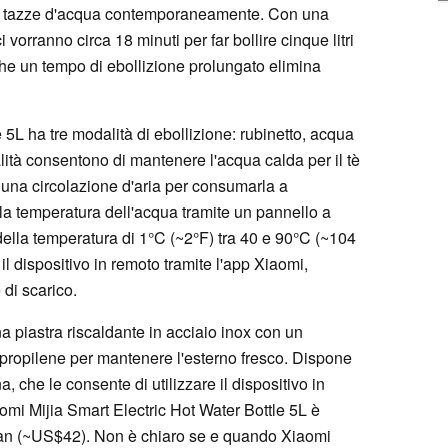
a 20 tazze d'acqua contemporaneamente. Con una
vorranno circa 18 minuti per far bollire cinque litri
che un tempo di ebollizione prolungato elimina
 5L ha tre modalità di ebollizione: rubinetto, acqua
ità consentono di mantenere l'acqua calda per il tè
te una circolazione d'aria per consumarla a
la temperatura dell'acqua tramite un pannello a
della temperatura di 1°C (~2°F) tra 40 e 90°C (~104
 il dispositivo in remoto tramite l'app Xiaomi,
di scarico.
una piastra riscaldante in acciaio inox con un
lipropilene per mantenere l'esterno fresco. Dispone
, che le consente di utilizzare il dispositivo in
omi Mijia Smart Electric Hot Water Bottle 5L è
yuan (~US$42). Non è chiaro se e quando Xiaomi