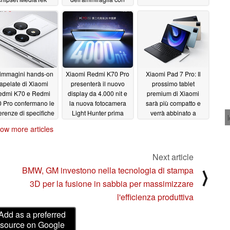
imensity
specifiche simili
11/30/2023
11/30/2023
 immagini hands-on
Xiaomi Redmi K70 Pro
Xiaomi Pad 7 Pro: Il
rapelate di Xiaomi
presenterà il nuovo
prossimo tablet
edmi K70 e Redmi
display da 4.000 nit e
premium di Xiaomi
 Pro confermano le
la nuova fotocamera
sarà più compatto e
ferenze di specifiche
Light Hunter prima
verrà abbinato a
prima del lancio
dell'uscita di POCO F6
Xiaomi 14 Ultra,
ow more articles
Pro
secondo una fuga di
11/28/2023
11/28/2023
notizie
11/28/2023
Next article
BMW, GM investono nella tecnologia di stampa
⟩
3D per la fusione in sabbia per massimizzare
l'efficienza produttiva
Add as a preferred
source on Google