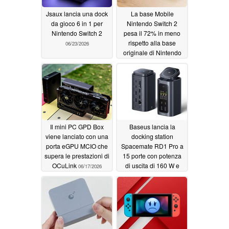
Jsaux lancia una dock
La base Mobile
da gioco 6 in 1 per
Nintendo Switch 2
Nintendo Switch 2
pesa il 72% in meno
rispetto alla base
06/23/2026
originale di Nintendo
06/18/2026
Il mini PC GPD Box
Baseus lancia la
viene lanciato con una
docking station
porta eGPU MCIO che
Spacemate RD1 Pro a
supera le prestazioni di
15 porte con potenza
OCuLink
di uscita di 160 W e
06/17/2026
ricarica wireless Qi 2.2
06/16/2026