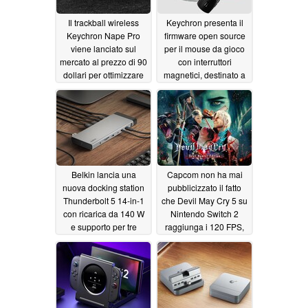
Il trackball wireless
Keychron presenta il
Keychron Nape Pro
firmware open source
viene lanciato sul
per il mouse da gioco
mercato al prezzo di 90
con interruttori
dollari per ottimizzare
magnetici, destinato a
la configurazione della
diventare il rivale di
vostra scrivania
Logitech
07/29/2026
07/31/2026
Belkin lancia una
Capcom non ha mai
nuova docking station
pubblicizzato il fatto
Thunderbolt 5 14-in-1
che Devil May Cry 5 su
con ricarica da 140 W
Nintendo Switch 2
e supporto per tre
raggiunga i 120 FPS,
display 4K
superando le
06/28/2026
prestazioni della
versione per PS4
06/28/2026