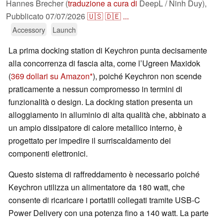
Hannes Brecher (
traduzione a cura di
DeepL / Ninh Duy),
Pubblicato
07/07/2026
🇺🇸
🇩🇪
...
Accessory
Launch
La prima docking station di Keychron punta decisamente
alla concorrenza di fascia alta, come l’Ugreen Maxidok
(
369 dollari su Amazon
), poiché Keychron non scende
praticamente a nessun compromesso in termini di
funzionalità o design. La docking station presenta un
alloggiamento in alluminio di alta qualità che, abbinato a
un ampio dissipatore di calore metallico interno, è
progettato per impedire il surriscaldamento dei
componenti elettronici.
Questo sistema di raffreddamento è necessario poiché
Keychron utilizza un alimentatore da 180 watt, che
consente di ricaricare i portatili collegati tramite USB-C
Power Delivery con una potenza fino a 140 watt. La parte