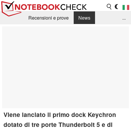
Recensioni e prove
News
...
Raccolta di recensioni
Info Techniche / Tips
Guida agli acquisti
Search
Contact
Viene lanciato il primo dock Keychron
dotato di tre porte Thunderbolt 5 e di