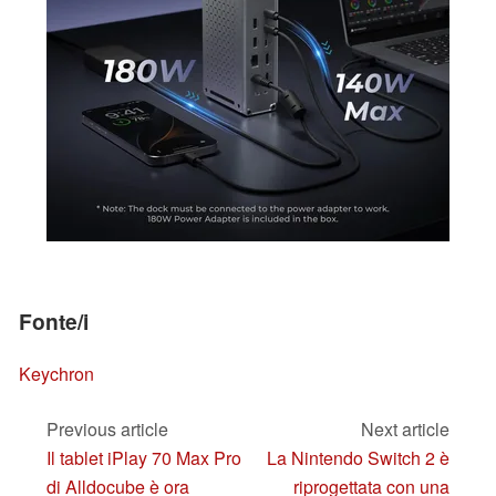
Fonte/i
Keychron
Previous article
Next article
Il tablet iPlay 70 Max Pro
La Nintendo Switch 2 è
di Alldocube è ora
riprogettata con una