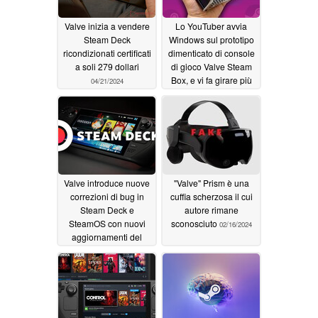
Valve inizia a vendere
Lo YouTuber avvia
Steam Deck
Windows sul prototipo
ricondizionati certificati
dimenticato di console
a soli 279 dollari
di gioco Valve Steam
Box, e vi fa girare più
04/21/2024
giochi
03/10/2024
Valve introduce nuove
"Valve" Prism è una
correzioni di bug in
cuffia scherzosa il cui
Steam Deck e
autore rimane
SteamOS con nuovi
sconosciuto
02/16/2024
aggiornamenti del
Client Beta
02/24/2024