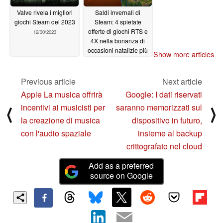
Valve rivela i migliori
Saldi invernali di
giochi Steam del 2023
Steam: 4 spietate
offerte di giochi RTS e
12/30/2023
4X nella bonanza di
occasioni natalizie più
Show more articles
calda del mondo dei
videogiochi
12/23/2023
Previous article
Next article
Apple La musica offrirà
Google: I dati riservati
incentivi ai musicisti per
saranno memorizzati sul
⟨
⟩
la creazione di musica
dispositivo in futuro,
con l'audio spaziale
insieme al backup
crittografato nel cloud
Add as a preferred
source on Google