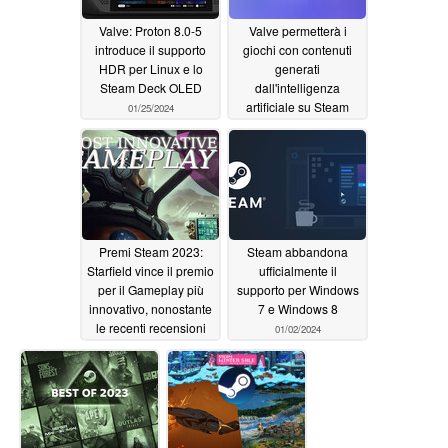
Valve: Proton 8.0-5
Valve permetterà i
introduce il supporto
giochi con contenuti
HDR per Linux e lo
generati
Steam Deck OLED
dall'intelligenza
artificiale su Steam
01/25/2024
01/11/2024
Premi Steam 2023:
Steam abbandona
Starfield vince il premio
ufficialmente il
per il Gameplay più
supporto per Windows
innovativo, nonostante
7 e Windows 8
le recenti recensioni
01/02/2024
"per lo più negative"
sullo storefront PC
01/03/2024