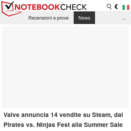
Recensioni e prove
News
...
Raccolta di recensioni
Info Techniche / Tips
Guida agli acquisti
Search
Contact
Valve annuncia 14 vendite su Steam, dal
Pirates vs. Ninjas Fest alla Summer Sale