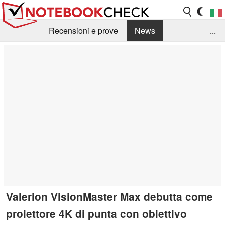
Recensioni e prove
News
...
Raccolta di recensioni
Info Techniche / Tips
Guida agli acquisti
Search
Contact
Valerion VisionMaster Max debutta come
proiettore 4K di punta con obiettivo