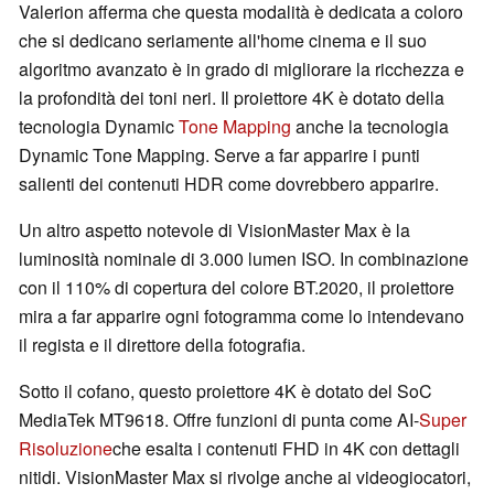
Valerion afferma che questa modalità è dedicata a coloro
che si dedicano seriamente all'home cinema e il suo
algoritmo avanzato è in grado di migliorare la ricchezza e
la profondità dei toni neri. Il proiettore 4K è dotato della
tecnologia Dynamic
Tone Mapping
anche la tecnologia
Dynamic Tone Mapping. Serve a far apparire i punti
salienti dei contenuti HDR come dovrebbero apparire.
Un altro aspetto notevole di VisionMaster Max è la
luminosità nominale di 3.000 lumen ISO. In combinazione
con il 110% di copertura del colore BT.2020, il proiettore
mira a far apparire ogni fotogramma come lo intendevano
il regista e il direttore della fotografia.
Sotto il cofano, questo proiettore 4K è dotato del SoC
MediaTek MT9618. Offre funzioni di punta come AI-
Super
Risoluzione
che esalta i contenuti FHD in 4K con dettagli
nitidi. VisionMaster Max si rivolge anche ai videogiocatori,