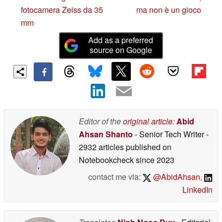
fotocamera Zeiss da 35
ma non è un gioco
mm
Add as a preferred
source on Google
Editor of the
original article
:
Abid
Ahsan Shanto
- Senior Tech Writer
-
2932 articles published on
Notebookcheck
since 2023
contact me via:
@AbidAhsan
,
LinkedIn