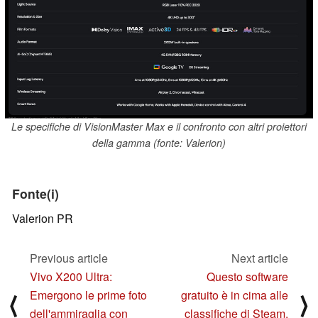
Le specifiche di VisionMaster Max e il confronto con altri proiettori
della gamma (fonte: Valerion)
Fonte(i)
Valerion PR
Previous article
Next article
Vivo X200 Ultra:
Questo software
Emergono le prime foto
gratuito è in cima alle
⟨
⟩
dell'ammiraglia con
classifiche di Steam,