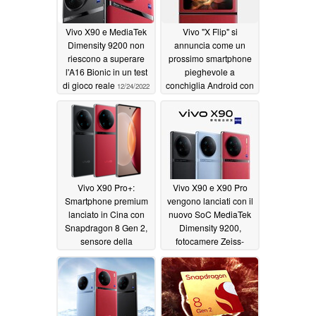
Vivo X90 e MediaTek
Vivo "X Flip" si
Dimensity 9200 non
annuncia come un
riescono a superare
prossimo smartphone
l'A16 Bionic in un test
pieghevole a
di gioco reale
conchiglia Android con
12/24/2022
un SoC di fascia alta
12/18/2022
Vivo X90 Pro+:
Vivo X90 e X90 Pro
Smartphone premium
vengono lanciati con il
lanciato in Cina con
nuovo SoC MediaTek
Snapdragon 8 Gen 2,
Dimensity 9200,
sensore della
fotocamere Zeiss-
fotocamera da 1
tuned e display
pollice, ISP
AMOLED a 120Hz
personalizzato e un
11/23/2022
prezzo esorbitante
11/23/2022