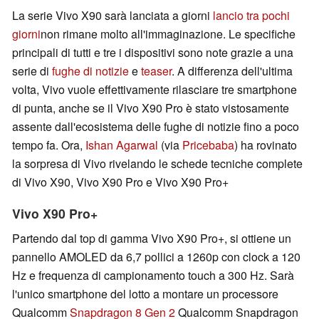
La serie Vivo X90 sarà lanciata a giorni
lancio tra pochi
giorni
non rimane molto all'immaginazione. Le specifiche
principali di tutti e tre i dispositivi sono note grazie a una
serie di
fughe di notizie
e
teaser
. A differenza dell'ultima
volta, Vivo vuole effettivamente rilasciare tre smartphone
di punta, anche se il Vivo X90 Pro è stato vistosamente
assente dall'ecosistema delle fughe di notizie fino a poco
tempo fa. Ora,
Ishan Agarwal
(via
Pricebaba
) ha rovinato
la sorpresa di Vivo rivelando le schede tecniche complete
di Vivo X90, Vivo X90 Pro e Vivo X90 Pro+
Vivo X90 Pro+
Partendo dal top di gamma Vivo X90 Pro+, si ottiene un
pannello AMOLED da 6,7 pollici a 1260p con clock a 120
Hz e frequenza di campionamento touch a 300 Hz. Sarà
l'unico smartphone del lotto a montare un processore
Qualcomm
Snapdragon 8 Gen 2
Qualcomm Snapdragon