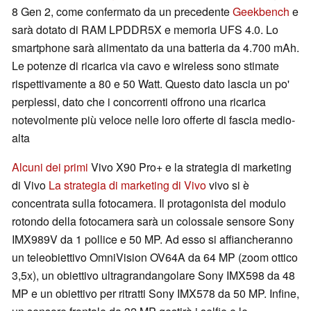
8 Gen 2, come confermato da un precedente
Geekbench
e
sarà dotato di RAM LPDDR5X e memoria UFS 4.0. Lo
smartphone sarà alimentato da una batteria da 4.700 mAh.
Le potenze di ricarica via cavo e wireless sono stimate
rispettivamente a 80 e 50 Watt. Questo dato lascia un po'
perplessi, dato che i concorrenti offrono una ricarica
notevolmente più veloce nelle loro offerte di fascia medio-
alta
Alcuni dei primi
Vivo X90 Pro+ e la strategia di marketing
di Vivo
La strategia di marketing di Vivo
vivo si è
concentrata sulla fotocamera. Il protagonista del modulo
rotondo della fotocamera sarà un colossale sensore Sony
IMX989V da 1 pollice e 50 MP. Ad esso si affiancheranno
un teleobiettivo OmniVision OV64A da 64 MP (zoom ottico
3,5x), un obiettivo ultragrandangolare Sony IMX598 da 48
MP e un obiettivo per ritratti Sony IMX578 da 50 MP. Infine,