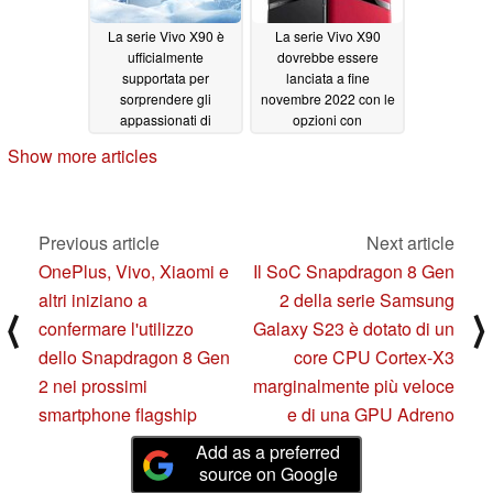
La serie Vivo X90 è
La serie Vivo X90
ufficialmente
dovrebbe essere
supportata per
lanciata a fine
sorprendere gli
novembre 2022 con le
appassionati di
opzioni con
smartphone oltre ogni
alimentazione
Show more articles
immaginazione a fine
Dimensity 9200
novembre 2022
11/14/2022
11/15/2022
Previous article
Next article
OnePlus, Vivo, Xiaomi e
Il SoC Snapdragon 8 Gen
altri iniziano a
2 della serie Samsung
⟨
⟩
confermare l'utilizzo
Galaxy S23 è dotato di un
dello Snapdragon 8 Gen
core CPU Cortex-X3
2 nei prossimi
marginalmente più veloce
smartphone flagship
e di una GPU Adreno
Add as a preferred
source on Google