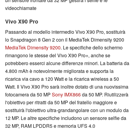
un sensore frontale da 32 MP gestirà i selfie e le
videochiamate
Vivo X90 Pro
Passando al modello intermedio Vivo X90 Pro, sostituirà
lo Snapdragon 8 Gen 2 con il MediaTek Dimensity 9200
MediaTek Dimensity 9200
. Le specifiche dello schermo
rimangono le stesse del Vivo X90 Pro+, anche se
potrebbero esserci alcune differenze minori. La batteria da
4.800 mAh è notevolmente migliorata e supporta la
ricarica via cavo a 120 Watt e la ricarica wireless a 50
Watt. Il Vivo X90 Pro sarà inoltre dotato di una nuovissima
fotocamera da 50 MP
Sony IMX866
da 50 MP. Riutilizzerà
l'obiettivo per ritratti da 50 MP del fratello maggiore e
sostituirà l'obiettivo ultra-grandangolare con un modulo da
12 MP. Le altre specifiche includono un sensore selfie da
32 MP, RAM LPDDR5 e memoria UFS 4.0