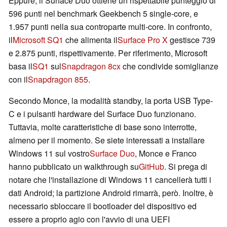
Eppure, il Surface Duo ottiene un rispettabile punteggio di
596 punti nel benchmark Geekbench 5 single-core, e
1.957 punti nella sua controparte multi-core. In confronto,
il
Microsoft SQ1
che alimenta il
Surface Pro X
gestisce 739
e 2.875 punti, rispettivamente. Per riferimento, Microsoft
basa il
SQ1
sul
Snapdragon 8cx
che condivide somiglianze
con il
Snapdragon 855
.
Secondo Monce, la modalità standby, la porta USB Type-
C e i pulsanti hardware del Surface Duo funzionano.
Tuttavia, molte caratteristiche di base sono interrotte,
almeno per il momento. Se siete interessati a installare
Windows 11 sul vostro
Surface Duo
, Monce e Franco
hanno pubblicato un walkthrough su
GitHub
. Si prega di
notare che l'installazione di Windows 11 cancellerà tutti i
dati Android; la partizione Android rimarrà, però. Inoltre, è
necessario sbloccare il bootloader del dispositivo ed
essere a proprio agio con l'avvio di una UEFI