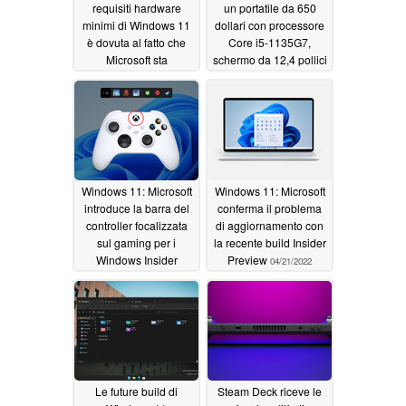
requisiti hardware
un portatile da 650
minimi di Windows 11
dollari con processore
è dovuta al fatto che
Core i5-1135G7,
Microsoft sta
schermo da 12,4 pollici
spingendo il sistema
e altro ancora
05/24/2022
operativo su PC non
supportati
06/10/2022
Windows 11: Microsoft
Windows 11: Microsoft
introduce la barra del
conferma il problema
controller focalizzata
di aggiornamento con
sul gaming per i
la recente build Insider
Windows Insider
Preview
04/21/2022
05/07/2022
Le future build di
Steam Deck riceve le