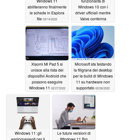
Windows 11
funzionalità di
abiliteranno finalmente
Windows 10 con i
le schede in Esplora
driver ufficiali mentre
file
Valve conferma
03/14/2022
Windows 11 e il
supporto Dual-Boot
03/12/2022
Xiaomi Mi Pad 5 si
Microsoft sta testando
unisce alla lista dei
la filigrana del desktop
dispositivi Android che
per le build di Windows
possono eseguire
11 su hardware non
Windows 11
supportato
02/27/2022
02/26/2022
Windows 11: gli
Le future versioni di
aggiornamenti per il
Windows 11 Pro