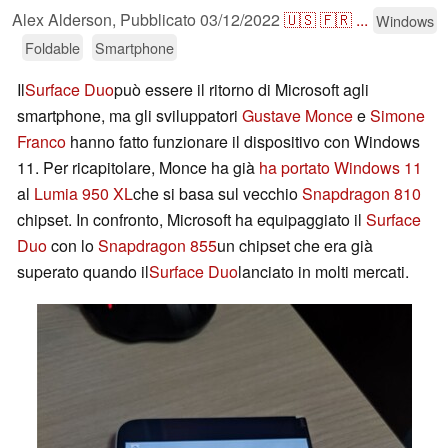
Alex Alderson,
Pubblicato
03/12/2022
🇺🇸
🇫🇷
...
Windows
Foldable
Smartphone
Il
Surface Duo
può essere il ritorno di Microsoft agli
smartphone, ma gli sviluppatori
Gustave Monce
e
Simone
Franco
hanno fatto funzionare il dispositivo con Windows
11. Per ricapitolare, Monce ha già
ha portato Windows 11
al
Lumia 950 XL
che si basa sul vecchio
Snapdragon 810
chipset. In confronto, Microsoft ha equipaggiato il
Surface
Duo
con lo
Snapdragon 855
un chipset che era già
superato quando il
Surface Duo
lanciato in molti mercati.