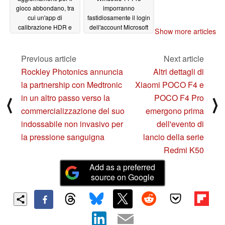
gioco abbondano, tra
imporranno
cui un'app di
fastidiosamente il login
calibrazione HDR e
dell'account Microsoft
Show more articles
VRR in modalità
durante l'installazione
windowed
02/19/2022
02/19/2022
Previous article
Next article
Rockley Photonics annuncia
Altri dettagli di
la partnership con Medtronic
Xiaomi POCO F4 e
in un altro passo verso la
POCO F4 Pro
⟨
⟩
commercializzazione del suo
emergono prima
indossabile non invasivo per
dell'evento di
la pressione sanguigna
lancio della serie
Redmi K50
Add as a preferred
source on Google