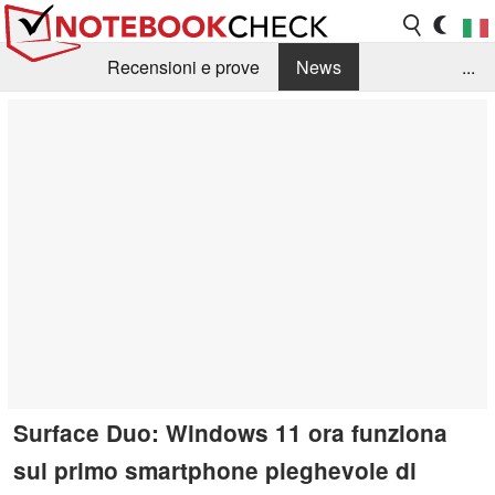
Recensioni e prove
News
...
Raccolta di recensioni
Info Techniche / Tips
Guida agli acquisti
Search
Contact
Surface Duo: Windows 11 ora funziona
sul primo smartphone pieghevole di