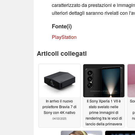
caratterizzato da prestazioni e immagin
ulteriori dettagli saranno rivelati con l'a
Fonte(i)
PlayStation
Articoli collegati
In arrivo il nuovo
Il Sony Xperia 1 VII è
So
proiettore Bravia 7 di
stato svelato nelle
Sony con 4K nativo
prime immagini di
p
rendering tra le voci di
n
04/03/2025
lancio della primavera
2025
04/02/2025