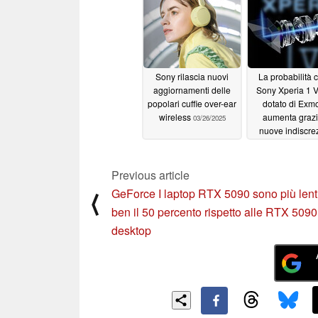
Sony rilascia nuovi
La probabilità c
aggiornamenti delle
Sony Xperia 1 VI
popolari cuffie over-ear
dotato di Exm
wireless
aumenta grazi
03/26/2025
nuove indiscre
03/26/2025
Previous article
GeForce I laptop RTX 5090 sono più lenti
⟨
ben il 50 percento rispetto alle RTX 5090
desktop