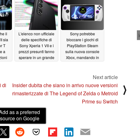
microfono
03/31/2025
03/30/2025
he il
L'elenco non ufficiale
Sony potrebbe
I sia
delle specifiche di
bloccare i giochi di
or T
Sony Xperia 1 VII e i
PlayStation Steam
e a
prezzi presunti fanno
sulla nuova console
zioni
sperare in un grande
Xbox, mandando in
restyling
fumo le speranze di un
03/26/2025
sistema
multipiattaforma
Next article
03/25/2025
 di
Insider dubita che siano in arrivo nuove versioni
⟩
rimasterizzate di The Legend of Zelda o Metroid
Prime su Switch
Add as a preferred
source on Google