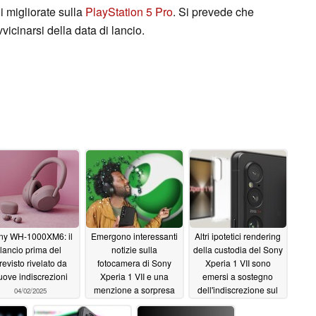
i migliorate sulla
PlayStation 5 Pro
. Si prevede che
vvicinarsi della data di lancio.
ny WH-1000XM6: il
Emergono interessanti
Altri ipotetici rendering
lancio prima del
notizie sulla
della custodia del Sony
revisto rivelato da
fotocamera di Sony
Xperia 1 VII sono
uove indiscrezioni
Xperia 1 VII e una
emersi a sostegno
menzione a sorpresa
dell'indiscrezione sul
04/02/2025
del marchio Walkman
movimento del