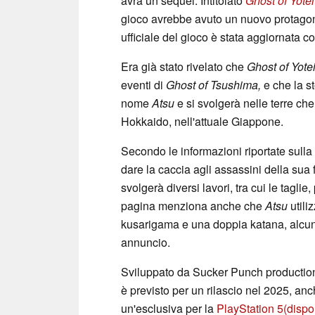
avrà un sequel. Intitolato
Ghost of Yotei
gioco avrebbe avuto un nuovo protagonis
ufficiale del gioco è stata aggiornata co
Era già stato rivelato che
Ghost of Yote
eventi di
Ghost of Tsushima,
e che la s
nome
Atsu
e si svolgerà nelle terre ch
Hokkaido, nell'attuale Giappone.
Secondo le informazioni riportate sulla
dare la caccia agli assassini della sua
svolgerà diversi lavori, tra cui le tagli
pagina menziona anche che
Atsu
utili
kusarigama e una doppia katana, alcune 
annuncio.
Sviluppato da Sucker Punch productions
è previsto per un rilascio nel 2025, an
un'esclusiva per la
PlayStation 5
(dispo