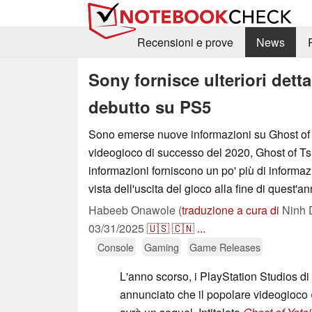
Recensioni e prove
News
Sony fornisce ulteriori dett
debutto su PS5
Sono emerse nuove informazioni su Ghost of Y
videogioco di successo del 2020, Ghost of T
informazioni forniscono un po' più di informaz
vista dell'uscita del gioco alla fine di quest'an
Habeeb Onawole (
traduzione a cura di
Ninh 
03/31/2025
🇺🇸
🇨🇳
...
Console
Gaming
Game Releases
L'anno scorso, i PlayStation Studios d
annunciato che il popolare videogioco