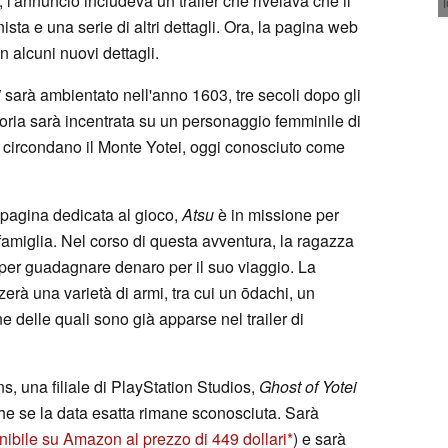
, l'annuncio includeva un trailer che rivelava che il
ta e una serie di altri dettagli. Ora, la pagina web
n alcuni nuovi dettagli.
i
sarà ambientato nell'anno 1603, tre secoli dopo gli
toria sarà incentrata su un personaggio femminile di
e circondano il Monte Yotei, oggi conosciuto come
 pagina dedicata al gioco,
Atsu
è in missione per
 famiglia. Nel corso di questa avventura, la ragazza
e, per guadagnare denaro per il suo viaggio. La
zzerà una varietà di armi, tra cui un ōdachi, un
delle quali sono già apparse nel trailer di
, una filiale di PlayStation Studios,
Ghost of Yotei
che se la data esatta rimane sconosciuta. Sarà
nibile su Amazon al prezzo di 449 dollari
) e sarà