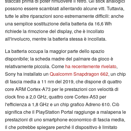
staccati prima di poter rimuovere il retro. Gli stick analogici
possono essere scambiati allentando alcune viti. Tuttavia,
tutte le altre riparazioni sono estremamente difficili: anche
una semplice sostituzione della batteria da 16,6 Wh
richiede la rimozione del display, che è incollato
all'involucro, mentre la batteria stessa è incollata.
La batteria occupa la maggior parte dello spazio
disponibile; la scheda madre del palmare da gioco è
relativamente piccola. Come
ha recentemente rivelato
,
Sony ha installato un
Qualcomm Snapdragon 662
, un chip
di fascia media a 11 nm del 2019, che dispone di quattro
core ARM Cortex-A73 per le prestazioni con velocità di
clock fino a 2,0 GHz, quattro core Cortex-A53 per
l'efficienza a 1,8 GHz e un chip grafico Adreno 610. Ciò
significa che il PlayStation Portal raggiunge a malapena le
prestazioni di uno smartphone economico di fascia media,
il che potrebbe spiegare perché il dispositivo è limitato