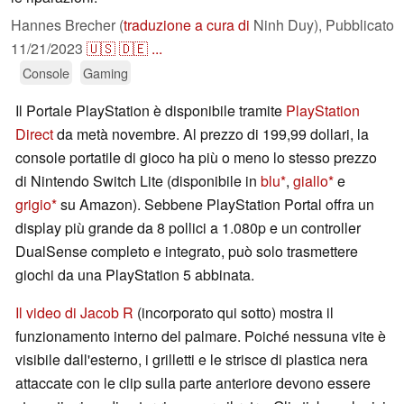
Hannes Brecher (
traduzione a cura di
Ninh Duy),
Pubblicato
11/21/2023
🇺🇸
🇩🇪
...
Console
Gaming
Il Portale PlayStation è disponibile tramite
PlayStation
Direct
da metà novembre. Al prezzo di 199,99 dollari, la
console portatile di gioco ha più o meno lo stesso prezzo
di Nintendo Switch Lite (disponibile in
blu
,
giallo
e
grigio
su Amazon). Sebbene PlayStation Portal offra un
display più grande da 8 pollici a 1.080p e un controller
DualSense completo e integrato, può solo trasmettere
giochi da una PlayStation 5 abbinata.
Il video di Jacob R
(incorporato qui sotto) mostra il
funzionamento interno del palmare. Poiché nessuna vite è
visibile dall'esterno, i grilletti e le strisce di plastica nera
attaccate con le clip sulla parte anteriore devono essere