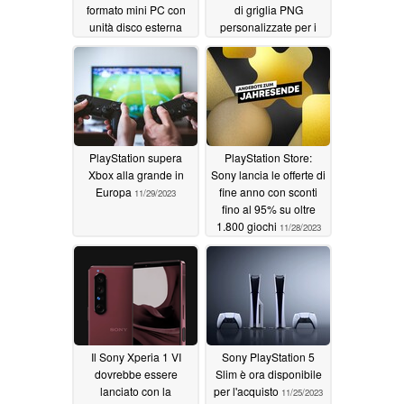
formato mini PC con
di griglia PNG
unità disco esterna
personalizzate per i
fotografi professionisti
11/30/2023
11/29/2023
PlayStation supera
PlayStation Store:
Xbox alla grande in
Sony lancia le offerte di
Europa
fine anno con sconti
11/29/2023
fino al 95% su oltre
1.800 giochi
11/28/2023
Il Sony Xperia 1 VI
Sony PlayStation 5
dovrebbe essere
Slim è ora disponibile
lanciato con la
per l'acquisto
11/25/2023