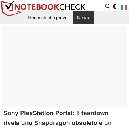
Recensioni e prove
News
...
Raccolta di recensioni
Info Techniche / Tips
Guida agli acquisti
Search
Contact
Sony PlayStation Portal: Il teardown
rivela uno Snapdragon obsoleto e un