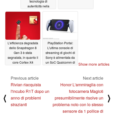
tecnologia di
autenticità nella
fotocamera
11/27/2023
L'efficienza degradata
PlayStation Portal:
dello Snapdragon 8
L'ultima console di
Gen 3 è stata
streaming di giochi di
segnalata, in quanto il
Sony è alimentata da
core Cortex-X4
un SoC Qualcomm di
Show more articles
consuma il 28% in più
fascia media
11/16/2023
di energia per il 14% in
più di prestazioni
Previous article
Next article
rispetto all'8 Gen 2+
Rivian riacquista
Honor L'ammiraglia con
11/23/2023
l'incubo R1T dopo un
fotocamera Magic6
⟨
⟩
anno di problemi
presumibilmente risolve un
strazianti
problema noto con lo stesso
sensore da 1 pollice di