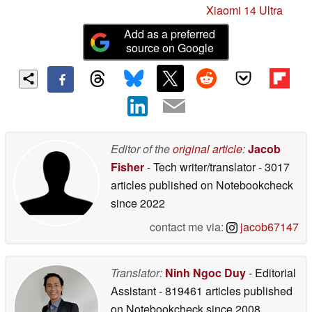
Xiaomi 14 Ultra
Add as a preferred
source on Google
Editor of the
original article
:
Jacob
Fisher
- Tech writer/translator
- 3017
articles published on Notebookcheck
since 2022
contact me via:
jacob67147
Translator:
Ninh Ngoc Duy
- Editorial
Assistant
- 819461 articles published
on Notebookcheck
since 2008