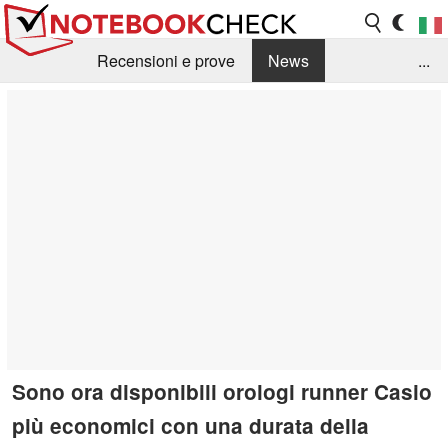
Recensioni e prove
News
...
Raccolta di recensioni
Info Techniche / Tips
Guida agli acquisti
Search
Contact
Sono ora disponibili orologi runner Casio
più economici con una durata della