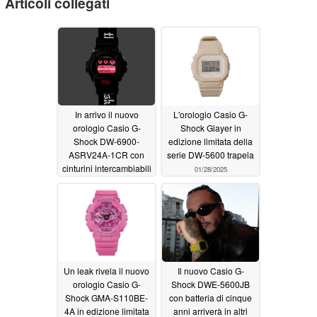
Articoli collegati
In arrivo il nuovo
L'orologio Casio G-
orologio Casio G-
Shock Glayer in
Shock DW-6900-
edizione limitata della
ASRV24A-1CR con
serie DW-5600 trapela
cinturini intercambiabili
01/28/2025
01/28/2025
Un leak rivela il nuovo
Il nuovo Casio G-
orologio Casio G-
Shock DWE-5600JB
Shock GMA-S110BE-
con batteria di cinque
4A in edizione limitata
anni arriverà in altri