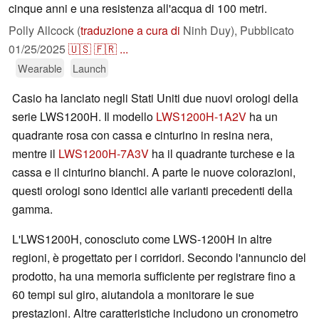
cinque anni e una resistenza all'acqua di 100 metri.
Polly Allcock (
traduzione a cura di
Ninh Duy),
Pubblicato
01/25/2025
🇺🇸
🇫🇷
...
Wearable
Launch
Casio ha lanciato negli Stati Uniti due nuovi orologi della
serie LWS1200H. Il modello
LWS1200H-1A2V
ha un
quadrante rosa con cassa e cinturino in resina nera,
mentre il
LWS1200H-7A3V
ha il quadrante turchese e la
cassa e il cinturino bianchi. A parte le nuove colorazioni,
questi orologi sono identici alle varianti precedenti della
gamma.
L'LWS1200H, conosciuto come LWS-1200H in altre
regioni, è progettato per i corridori. Secondo l'annuncio del
prodotto, ha una memoria sufficiente per registrare fino a
60 tempi sul giro, aiutandola a monitorare le sue
prestazioni. Altre caratteristiche includono un cronometro