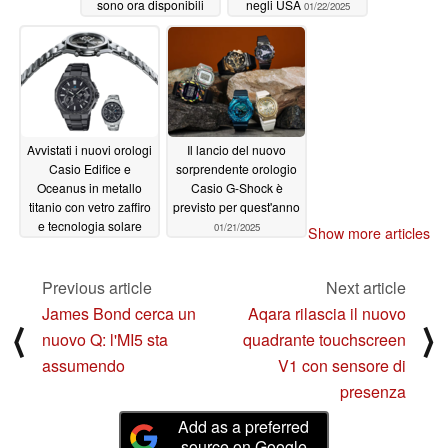
sono ora disponibili
negli USA
01/22/2025
per il preordine su
Amazon
01/22/2025
Avvistati i nuovi orologi
Il lancio del nuovo
Casio Edifice e
sorprendente orologio
Oceanus in metallo
Casio G-Shock è
titanio con vetro zaffiro
previsto per quest'anno
e tecnologia solare
01/21/2025
Show more articles
01/22/2025
Previous article
Next article
James Bond cerca un
Aqara rilascia il nuovo
⟨
⟩
nuovo Q: l'MI5 sta
quadrante touchscreen
assumendo
V1 con sensore di
presenza
Add as a preferred
source on Google