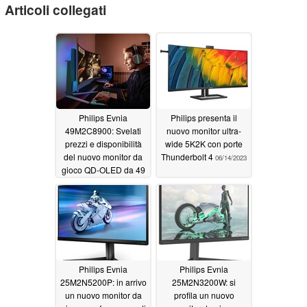
Articoli collegati
Philips Evnia
Philips presenta il
49M2C8900: Svelati
nuovo monitor ultra-
prezzi e disponibilità
wide 5K2K con porte
del nuovo monitor da
Thunderbolt 4
06/14/2023
gioco QD-OLED da 49
pollici
08/24/2023
Philips Evnia
Philips Evnia
25M2N5200P: in arrivo
25M2N3200W: si
un nuovo monitor da
profila un nuovo