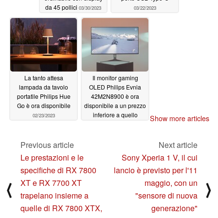
da 45 pollici
03/30/2023
03/22/2023
La tanto attesa
Il monitor gaming
lampada da tavolo
OLED Philips Evnia
portatile Philips Hue
42M2N8900 è ora
Go è ora disponibile
disponibile a un prezzo
inferiore a quello
02/23/2023
Show more articles
pubblicizzato
02/21/2023
Previous article
Next article
Le prestazioni e le
Sony Xperia 1 V, il cui
specifiche di RX 7800
lancio è previsto per l'11
XT e RX 7700 XT
maggio, con un
⟨
⟩
trapelano insieme a
"sensore di nuova
quelle di RX 7800 XTX,
generazione"