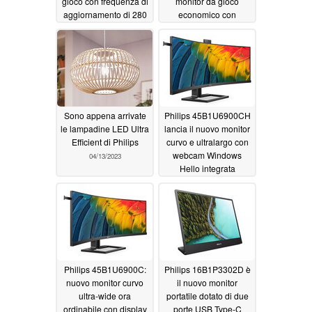
gioco con frequenza di
monitor da gioco
aggiornamento di 280
economico con
Hz e hub USB
frequenza di
05/17/2023
aggiornamento di 240
Hz
05/17/2023
Sono appena arrivate
Philips 45B1U6900CH
le lampadine LED Ultra
lancia il nuovo monitor
Efficient di Philips
curvo e ultralargo con
webcam Windows
04/13/2023
Hello integrata
04/05/2023
Philips 45B1U6900C:
Philips 16B1P3302D è
nuovo monitor curvo
il nuovo monitor
ultra-wide ora
portatile dotato di due
ordinabile con display
porte USB Type-C