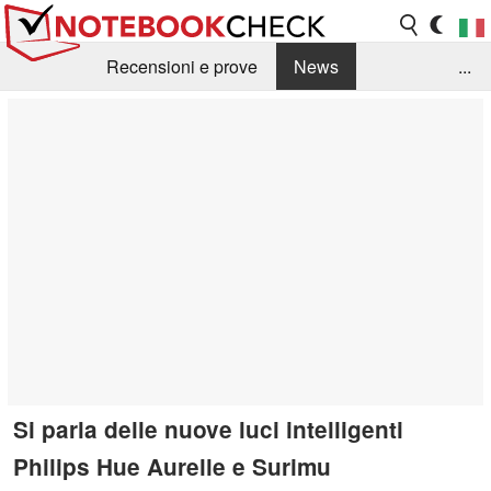
Recensioni e prove
News
...
Raccolta di recensioni
Info Techniche / Tips
Guida agli acquisti
Search
Contact
Si parla delle nuove luci intelligenti
Philips Hue Aurelle e Surimu