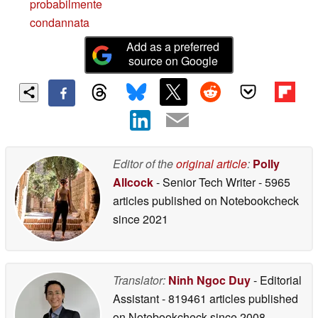
probabilmente
condannata
Add as a preferred
source on Google
Editor of the
original article
:
Polly
Allcock
- Senior Tech Writer
- 5965
articles published on Notebookcheck
since 2021
Translator:
Ninh Ngoc Duy
- Editorial
Assistant
- 819461 articles published
on Notebookcheck
since 2008