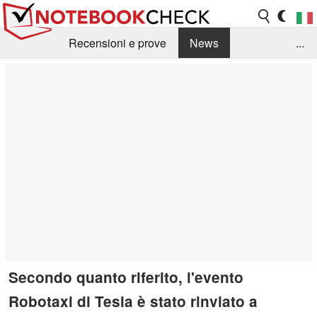
Recensioni e prove
News
...
Raccolta di recensioni
Info Techniche / Tips
Guida agli acquisti
Search
Contact
Secondo quanto riferito, l'evento
Robotaxi di Tesla è stato rinviato a