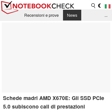
Recensioni e prove
News
...
Raccolta di recensioni
Info Techniche / Tips
Guida agli acquisti
Search
Contact
Schede madri AMD X670E: Gli SSD PCIe
5.0 subiscono cali di prestazioni