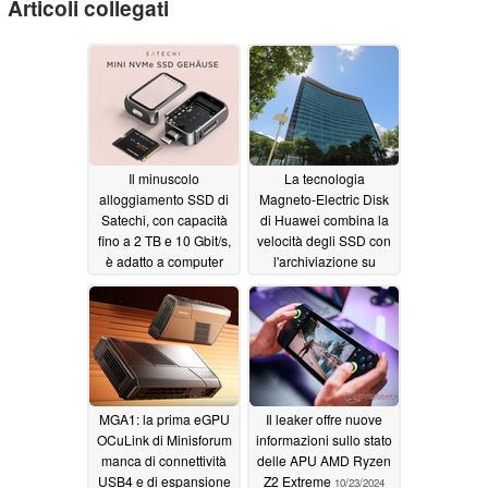
Articoli collegati
Il minuscolo
La tecnologia
alloggiamento SSD di
Magneto-Electric Disk
Satechi, con capacità
di Huawei combina la
fino a 2 TB e 10 Gbit/s,
velocità degli SSD con
è adatto a computer
l'archiviazione su
portatili, iPhone, iPad e
nastro da 72 TB
altro ancora
11/30/2024
11/14/2024
MGA1: la prima eGPU
Il leaker offre nuove
OCuLink di Minisforum
informazioni sullo stato
manca di connettività
delle APU AMD Ryzen
USB4 e di espansione
Z2 Extreme
10/23/2024