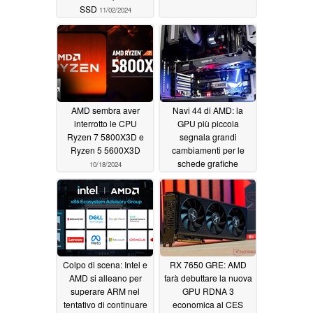
SSD
11/02/2024
AMD sembra aver
Navi 44 di AMD: la
interrotto le CPU
GPU più piccola
Ryzen 7 5800X3D e
segnala grandi
Ryzen 5 5600X3D
cambiamenti per le
schede grafiche
10/18/2024
economiche
10/16/2024
Colpo di scena: Intel e
RX 7650 GRE: AMD
AMD si alleano per
farà debuttare la nuova
superare ARM nel
GPU RDNA 3
tentativo di continuare
economica al CES