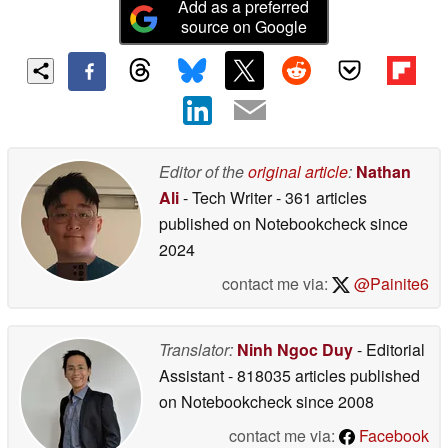
Add as a preferred
source on Google
Editor of the
original article
:
Nathan
Ali
- Tech Writer
- 361 articles
published on Notebookcheck
since
2024
contact me via:
@Painite6
Translator:
Ninh Ngoc Duy
- Editorial
Assistant
- 818035 articles published
on Notebookcheck
since 2008
contact me via:
Facebook