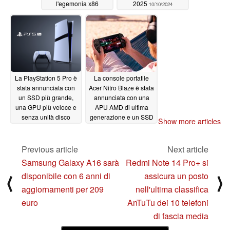
l'egemonia x86
2025
10/10/2024
10/16/2024
La PlayStation 5 Pro è
La console portatile
stata annunciata con
Acer Nitro Blaze è stata
un SSD più grande,
annunciata con una
una GPU più veloce e
APU AMD di ultima
senza unità disco
generazione e un SSD
Show more articles
NVMe da 2 TB
09/11/2024
09/04/2024
Previous article
Next article
Samsung Galaxy A16 sarà
Redmi Note 14 Pro+ si
disponibile con 6 anni di
assicura un posto
⟨
⟩
aggiornamenti per 209
nell'ultima classifica
euro
AnTuTu dei 10 telefoni
di fascia media