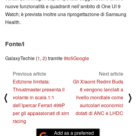
nuove funzionalità e quadranti nell’ambito di One UI 9
Watch; è prevista inoltre una riprogettazione di Samsung
Health.
Fonte/i
GalaxyTechie (
1
,
2
) tramite
9to5Google
Previous article
Next article
Edizione limitata:
Gli Xiaomi Redmi Buds
Thrustmaster presenta il
8 vengono lanciati a
⟨
⟩
volante in scala 1:1
livello mondiale come
dell’ipercar Ferrari 499P
auricolari economici
per gli appassionati di sim
dotati di ANC e LHDC
racing
Add as a preferred