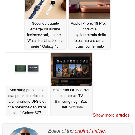
Secondo quanto
Apple iPhone 18 Pro: il
emerge da alcune
notevole
indiscrezioni, i modelli
miglioramento della
Watch9 e Ultra 2 della
fotocamera è ormai
serie " Galaxy " di
quasi confermato
Samsung saranno
06/23/2026
disponibili in questi
colori
06/24/2026
Samsung presenta la
Instagram for TV arriva
sua prima soluzione di
sugli smart TV
archiviazione UFS 5.0,
Samsung negli Stati
che potrebbe debuttare
Uniti
06/23/2026
con l’ Galaxy S27
Show more articles
06/23/2026
Editor of the
original article
: