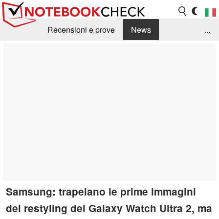
Recensioni e prove
News
...
Raccolta di recensioni
Info Techniche / Tips
Guida agli acquisti
Search
Contact
Samsung: trapelano le prime immagini
del restyling del Galaxy Watch Ultra 2, ma