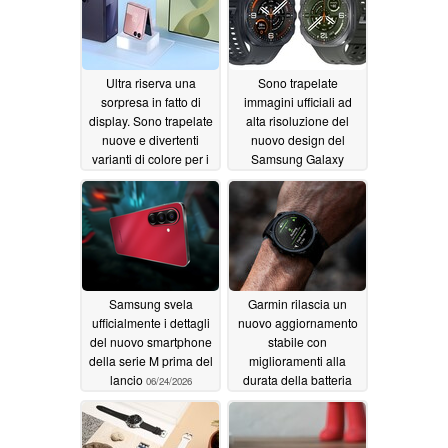
Ultra riserva una
Sono trapelate
sorpresa in fatto di
immagini ufficiali ad
display. Sono trapelate
alta risoluzione del
nuove e divertenti
nuovo design del
varianti di colore per i
Samsung Galaxy
dispositivi pieghevoli
Watch Ultra 2
06/24/2026
Samsung della serie "
Galaxy " del 2026
06/24/2026
Samsung svela
Garmin rilascia un
ufficialmente i dettagli
nuovo aggiornamento
del nuovo smartphone
stabile con
della serie M prima del
miglioramenti alla
lancio
durata della batteria
06/24/2026
per gli smartwatch di
fascia alta
06/24/2026