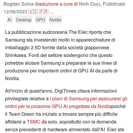
Bogdan Solca (
traduzione a cura di
Ninh Duy),
Pubblicato
12/06/2023
🇺🇸
🇫🇷
...
AI
Desktop
GPU
Nvidia
La pubblicazione sudcoreana The Elec riporta che
Samsung sta investendo molto in apparecchiature di
imballaggio 2.5D fornite dalla società giapponese
Shinkawa. Fonti del settore sostengono che questo
potrebbe aiutare Samsung a preparare le sue linee di
produzione per importanti ordini di GPU AI da parte di
Nvidia.
All'inizio di quest'anno, DigiTimes citava informazioni
privilegiate relative a
I piani di Samsung per assicurarsi gli
ordini per le prossime GPU AI progettate da Nvidia
poiché
il Team Green ha iniziato a trovare sempre più difficile
affidarsi a
TSMC
da solo, soprattutto con la domanda
senza precedenti di hardware alimentato dall'AI. Elec sta