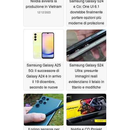
Nvidia avvierà la
Samsung Galaxy S24
produzione in Vietnam
e Co: One UI 6.1
dovrebbe finalmente
12/12/2023
portare opzioni più
moderne di protezione
della batteria
12/08/2023
Samsung Galaxy A25
Samsung Galaxy S24
5G: il successore di
Ultra: presunte
Galaxy A24 è in arrivo
immagini reali
il 19 dicembre,
evidenziano il telaio in
secondo le nuove
titanio e modifiche
informazioni trapelate
minori al design
dai rivenditori
rispetto a Galaxy S23
12/07/2023
Ultra
12/07/2023
Il primo sensore per
Nvidia e CD Projekt