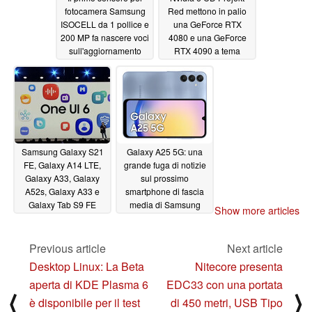
fotocamera Samsung
Red mettono in palio
ISOCELL da 1 pollice e
una GeForce RTX
200 MP fa nascere voci
4080 e una GeForce
sull'aggiornamento
RTX 4090 a tema
della fotocamera di
Cyberpunk 2077
Galaxy S25 Ultra
Ultimate Edition
12/07/2023
12/07/2023
Samsung Galaxy S21
Galaxy A25 5G: una
FE, Galaxy A14 LTE,
grande fuga di notizie
Galaxy A33, Galaxy
sul prossimo
A52s, Galaxy A33 e
smartphone di fascia
Galaxy Tab S9 FE
media di Samsung
Show more articles
iniziano a ricevere
rivela tutte le differenze
Android 14 con
chiave rispetto al
aggiornamenti stabili di
modello attuale
Previous article
Next article
One UI 6
12/06/2023
12/05/2023
Desktop Linux: La Beta
Nitecore presenta
aperta di KDE Plasma 6
EDC33 con una portata
⟨
⟩
è disponibile per il test
di 450 metri, USB Tipo