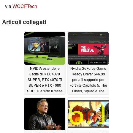
via
WCCFTech
Articoli collegati
NVIDIA estende le
Nvidia GeForce Game
uscite di RTX 4070
Ready Driver 546.33
SUPER, RTX 4070 Ti
porta il supporto per
SUPER e RTX 4080
Fortnite Capitolo 5, The
SUPER a tutto il mese
Finals, Squad e The
di gennaio 2024 con
Day Before
12/14/2023
sette date di embargo
12/18/2023