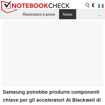
Recensioni e prove
News
...
Raccolta di recensioni
Info Techniche / Tips
Guida agli acquisti
Search
Contact
Samsung potrebbe produrre componenti
chiave per gli acceleratori AI Blackwell di