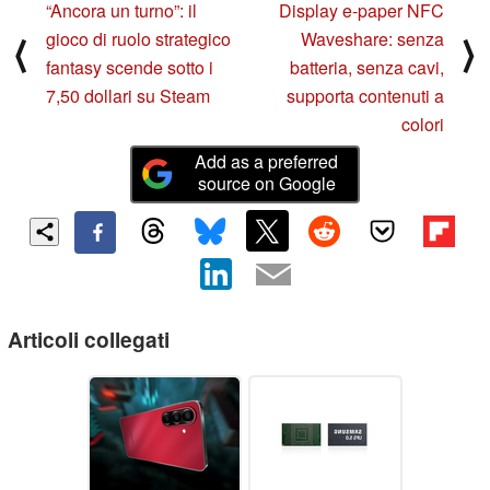
“Ancora un turno”: il
Display e-paper NFC
gioco di ruolo strategico
Waveshare: senza
⟨
⟩
fantasy scende sotto i
batteria, senza cavi,
7,50 dollari su Steam
supporta contenuti a
colori
Add as a preferred
source on Google
Articoli collegati