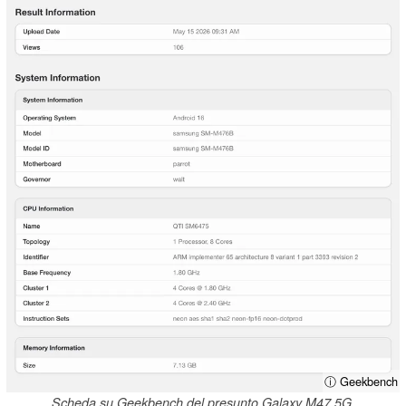
ⓘ Geekbench
Scheda su Geekbench del presunto Galaxy M47 5G.