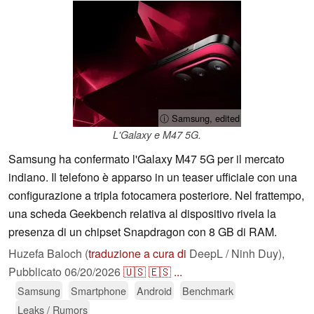
ⓘ Samsung, edited
L'Galaxy e M47 5G.
Samsung ha confermato l'Galaxy M47 5G per il mercato
indiano. Il telefono è apparso in un teaser ufficiale con una
configurazione a tripla fotocamera posteriore. Nel frattempo,
una scheda Geekbench relativa al dispositivo rivela la
presenza di un chipset Snapdragon con 8 GB di RAM.
Huzefa Baloch (
traduzione a cura di
DeepL / Ninh Duy),
Pubblicato
06/20/2026
🇺🇸
🇪🇸
...
Samsung
Smartphone
Android
Benchmark
Leaks / Rumors