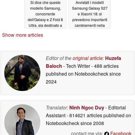
Si dice che questo
Avvistati i modelli
modello Samsung,
Samsung Galaxy S27
concorrente
e Xiaomi 18: si
dell'Galaxy e Z Fold 8
prevedono importanti
Ultra, sia destinato a
cambiamenti nella
diventare il perfetto
gamma di fotocamere
Show more articles
sostituto del PC
Leica
06/15/2026
06/15/2026
Editor of the
original article
:
Huzefa
Baloch
- Tech Writer
- 488 articles
published on Notebookcheck
since
2024
Translator:
Ninh Ngoc Duy
- Editorial
Assistant
- 814621 articles published on
Notebookcheck
since 2008
contact me via:
Facebook