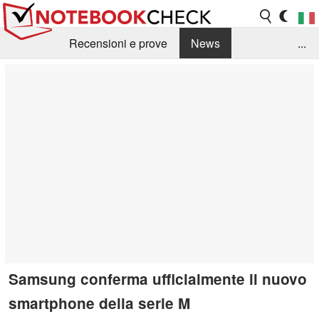
Recensioni e prove
News
...
Raccolta di recensioni
Info Techniche / Tips
Guida agli acquisti
Search
Contact
Samsung conferma ufficialmente il nuovo
smartphone della serie M