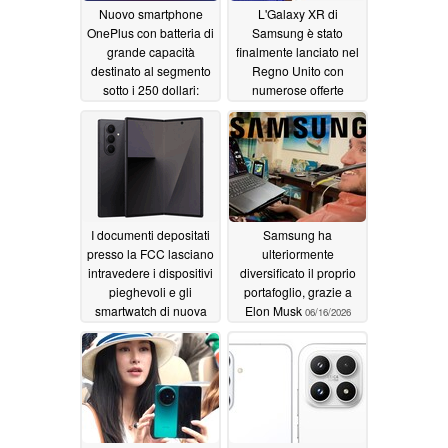
Nuovo smartphone
L'Galaxy XR di
OnePlus con batteria di
Samsung è stato
grande capacità
finalmente lanciato nel
destinato al segmento
Regno Unito con
sotto i 250 dollari:
numerose offerte
trapelano i dettagli sul
disponibili
06/18/2026
chipset
06/18/2026
I documenti depositati
Samsung ha
presso la FCC lasciano
ulteriormente
intravedere i dispositivi
diversificato il proprio
pieghevoli e gli
portafoglio, grazie a
smartwatch di nuova
Elon Musk
06/16/2026
generazione di
Samsung
06/16/2026