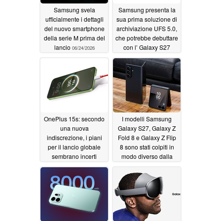
Samsung svela
Samsung presenta la
ufficialmente i dettagli
sua prima soluzione di
del nuovo smartphone
archiviazione UFS 5.0,
della serie M prima del
che potrebbe debuttare
lancio
con l’ Galaxy S27
06/24/2026
06/23/2026
OnePlus 15s: secondo
I modelli Samsung
una nuova
Galaxy S27, Galaxy Z
indiscrezione, i piani
Fold 8 e Galaxy Z Flip
per il lancio globale
8 sono stati colpiti in
sembrano incerti
modo diverso dalla
carenza di componenti
06/19/2026
06/18/2026